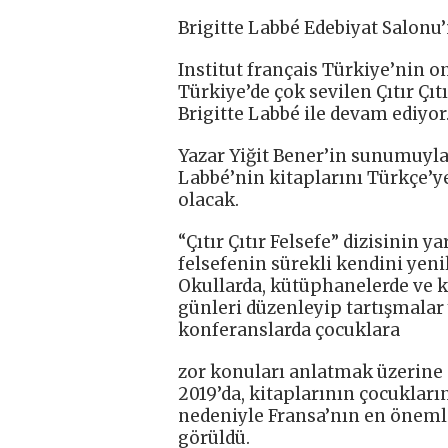
Brigitte Labbé Edebiyat Salonu
Institut français Türkiye’nin o
Türkiye’de çok sevilen Çıtır Çıtı
Brigitte Labbé ile devam ediyor
Yazar Yiğit Bener’in sunumuyla
Labbé’nin kitaplarını Türkçe’
olacak.
“Çıtır Çıtır Felsefe” dizisinin 
felsefenin sürekli kendini yen
Okullarda, kütüphanelerde ve kaf
günleri düzenleyip tartışmalar 
konferanslarda çocuklara
zor konuları anlatmak üzerine 
2019’da, kitaplarının çocukları
nedeniyle Fransa’nın en önemli
görüldü.