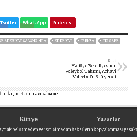
Twitter
WhatsApp
Pinterest
BÉ EDEBIYAT SALONU’NDA
EDEBİYAT
FARNSA
FELSEFE
Next
Haliliye Belediyespor
Voleybol Takımı, Arhavi
Voleybol’u 3-0 yendi
lmek için
oturum açmalısınız
.
Künye
Yazarlar
aynak belirtmeden ve izin almadan haberlerin kopyalanması yasaktı