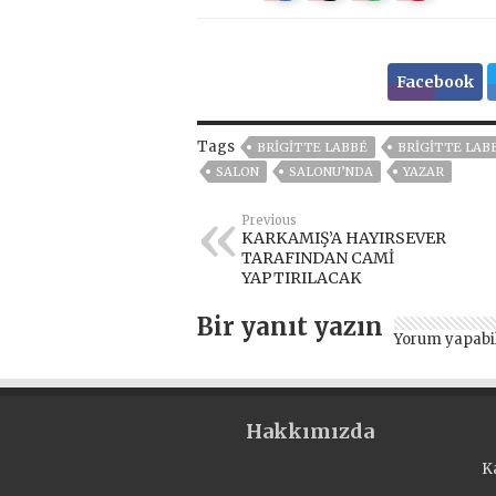
Facebook
Tags
BRIGITTE LABBÉ
BRIGITTE LAB
SALON
SALONU’NDA
YAZAR
Previous
KARKAMIŞ’A HAYIRSEVER
TARAFINDAN CAMİ
YAPTIRILACAK
Bir yanıt yazın
Yorum yapabi
Hakkımızda
K