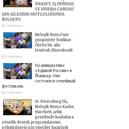
SİYASET, İŞ DÜNYASI
VE SİNEMA CAMİASI
ŞEN AİLESİNİN MUTLULUĞUNDA
BULUŞTU
6 saat önce
Birleşik Rusya’nın
girişimiyle Yoshkar-
Ola’da bir aile
festivali düzenlendi
6 saat önce
По инициативе
«Единой России» в
Йошкар-Оле
состоялся семейный
фестиваль
9 saat önce
St. Petersburg’da,
Birleşik Rusya Kadın
Hareketi, şehir
genelinde kadınlara
yönelik destek programlarının
geliştirilmesi için öneriler hazırladı