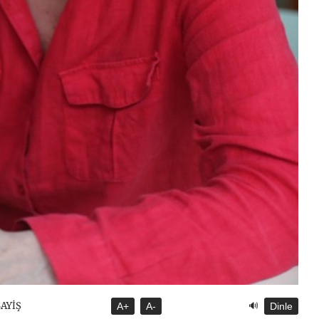
🔊
SAYİŞ
A+
A-
Dinle