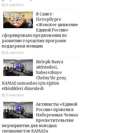
11 saat önce
В Санкт-
Петербурге
«Женское движение
Единой России»
сформировало предложения по
развитию городских программ
поддержки женщин
14 saat önce
Birleşik Rusya
aktivistleri,
Naberezhnye
Chelny’de genç
KAMAZ uzmanları için eğitim
etkinlikleri düzenledi
15 saat önce
Активисты «Единой
России» провели в
Набережных Челнах
просветительские
мероприятия для молодых
специалистов КАМАЗа