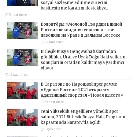
sosyal sözleşme edinme sürecini
basitleştirme kararını destekliyor
5 saat önce
Волонтёры «Молодой Гвардии Единой
России» ликвидируют последствия
паводков на Урале и Дальнем Востоке
12 saat önce
Birleşik Rusya Genç Muhafızları’ndan
gönüllüler, Ural ve Uzak Doğu’daki sellerin
sonuçlarını ortadan kaldırmaya yardımcı
oluyor
14 saat önce
В Саратове по Народной программе
«Единой России»-2021 открылся
адаптивный спортзал «Новая высота»
22 saat önce
Yeni Yükseklik engellilere yönelik spor
salonu, 2021 Birleşik Rusya Halk Programı
kapsamında Saratov’da açıldı
1 gün önce