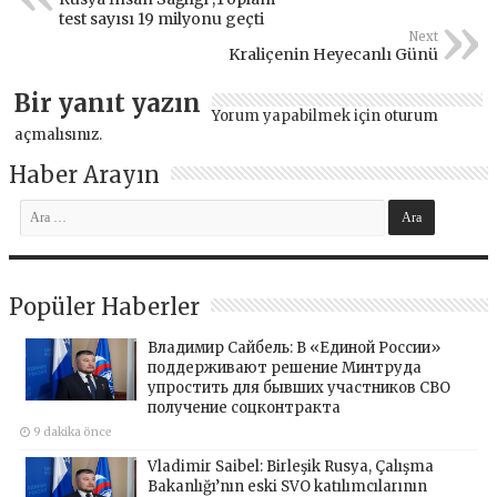
test sayısı 19 milyonu geçti
Next
Kraliçenin Heyecanlı Günü
Bir yanıt yazın
Yorum yapabilmek için
oturum
açmalısınız
.
Haber Arayın
Popüler Haberler
Владимир Сайбель: В «Единой России»
поддерживают решение Минтруда
упростить для бывших участников СВО
получение соцконтракта
9 dakika önce
Vladimir Saibel: Birleşik Rusya, Çalışma
Bakanlığı’nın eski SVO katılımcılarının