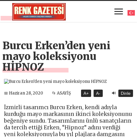
Burcu Erken’den yeni
mayo koleksiyonu
HİPNOZ
🔊
📅 Haziran 28, 2020
📂 ASAYİŞ
A+
A-
Dinle
İzmirli tasarımcı Burcu Erken, kendi adıyla
kurduğu mayo markasının ikinci koleksiyonunu
beğeniye sundu. Tasarımlarını ünlü sanatçıların
da tercih ettiği Erken, “Hipnoz” adını verdiği
yeni koleksiyonuyla bu yıl plajlara damgasını