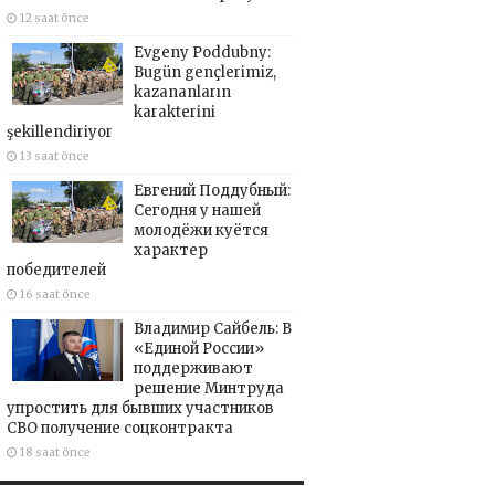
12 saat önce
Evgeny Poddubny:
Bugün gençlerimiz,
kazananların
karakterini
şekillendiriyor
13 saat önce
Евгений Поддубный:
Сегодня у нашей
молодёжи куётся
характер
победителей
16 saat önce
Владимир Сайбель: В
«Единой России»
поддерживают
решение Минтруда
упростить для бывших участников
СВО получение соцконтракта
18 saat önce