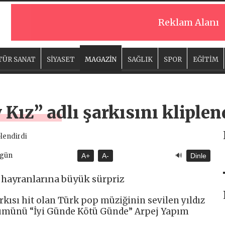
Reklam Alanı
TÜR SANAT
SİYASET
MAGAZİN
SAĞLIK
SPOR
EĞİTİM
 Kız” adlı şarkısını kliplen
🔊
ugün
A+
A-
Dinle
si hayranlarına büyük sürpriz
rkısı hit olan Türk pop müziğinin sevilen yıldız
bümünü “İyi Günde Kötü Günde” Arpej Yapım