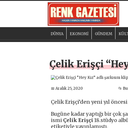
DÜNYA
EKONOMİ
GÜNDEM
KÜL
Çelik Erişçi “Hey
📅 Aralık 25, 2020
📂 B
Çelik Erişçi’den yeni yıl önce
Bugüne kadar yaptığı bir çok şa
ismi
Çelik Erişçi
18.stüdyo al
etiketiyle yayınlamıştı.