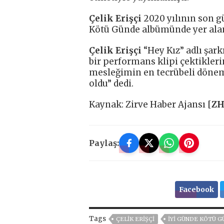
Çelik Erişçi
2020 yılının son g
Kötü Günde albümünde yer alan “
Çelik Erişçi
“Hey Kız” adlı şar
bir performans klipi çektikleri
mesleğimin en tecrübeli dönemin
oldu” dedi.
Kaynak: Zirve Haber Ajansı [
Z
Paylaş:
Facebook
Tags
ÇELIK ERIŞÇI
İYI GÜNDE KÖTÜ 