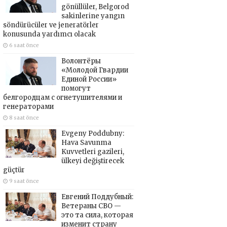
gönüllüler, Belgorod
sakinlerine yangın
söndürücüler ve jeneratörler
konusunda yardımcı olacak
6 saat önce
Волонтёры
«Молодой Гвардии
Единой России»
помогут
белгородцам с огнетушителями и
генераторами
8 saat önce
Evgeny Poddubny:
Hava Savunma
Kuvvetleri gazileri,
ülkeyi değiştirecek
güçtür
9 saat önce
Евгений Поддубный:
Ветераны СВО —
это та сила, которая
изменит страну