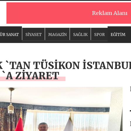
Reklam Alanı
ÜR SANAT
SİYASET
MAGAZİN
SAĞLIK
SPOR
EĞİTİM
`TAN TÜSİKON İSTANBUL
`A ZİYARET