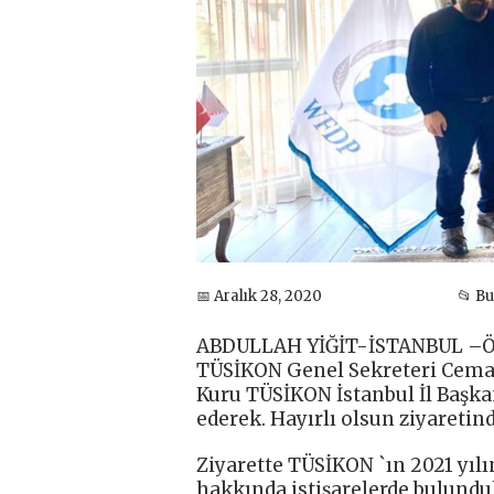
📅 Aralık 28, 2020
📂 B
ABDULLAH YİĞİT-İSTANBUL –
TÜSİKON Genel Sekreteri Cemal
Kuru TÜSİKON İstanbul İl Başka
ederek. Hayırlı olsun ziyaretin
Ziyarette TÜSİKON `ın 2021 yılı
hakkında istişarelerde bulundul