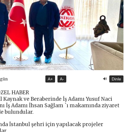
🔊
ugün
A+
A-
Dinle
ÖZEL HABER
 Kaynak ve Beraberinde İş Adamı Yusuf Naci
nı İş Adamı İhsan Sağlam `ı makamında ziyaret
de bulundular.
nda İstanbul şehri için yapılacak projeler
ar.