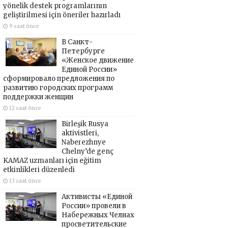
yönelik destek programlarının
geliştirilmesi için öneriler hazırladı
9 saat önce
В Санкт-
Петербурге
«Женское движение
Единой России»
сформировало предложения по
развитию городских программ
поддержки женщин
12 saat önce
Birleşik Rusya
aktivistleri,
Naberezhnye
Chelny’de genç
KAMAZ uzmanları için eğitim
etkinlikleri düzenledi
13 saat önce
Активисты «Единой
России» провели в
Набережных Челнах
просветительские