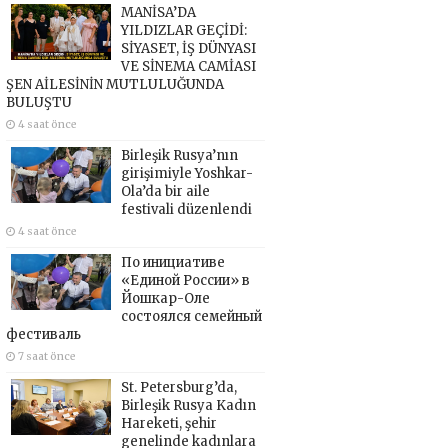
MANİSA’DA
YILDIZLAR GEÇİDİ:
SİYASET, İŞ DÜNYASI
VE SİNEMA CAMİASI
ŞEN AİLESİNİN MUTLULUĞUNDA
BULUŞTU
4 saat önce
Birleşik Rusya’nın
girişimiyle Yoshkar-
Ola’da bir aile
festivali düzenlendi
4 saat önce
По инициативе
«Единой России» в
Йошкар-Оле
состоялся семейный
фестиваль
7 saat önce
St. Petersburg’da,
Birleşik Rusya Kadın
Hareketi, şehir
genelinde kadınlara