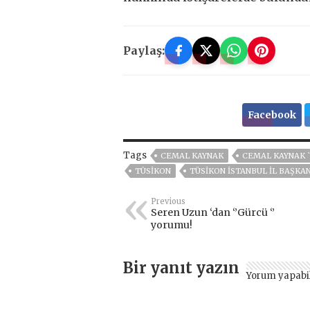
Paylaş:
Facebook
Tags
CEMAL KAYNAK
CEMAL KAYNAK `
TÜSİKON
TÜSİKON İSTANBUL İL BAŞKA
Previous
Seren Uzun ‘dan ‘’Gürcü ‘’
yorumu!
Bir yanıt yazın
Yorum yapabi