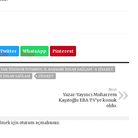
Twitter
WhatsApp
Pinterest
TAN TÜSİKON İSTANBUL İL BAŞKANI İHSAN SAĞLAM `A ZİYARET
NI İHSAN SAĞLAM
ZIYARET
Next
Yazar-Yayıncı Muharrem
Kaşıtoğlu EBA TV’ye konuk
oldu.
lmek için
oturum açmalısınız
.