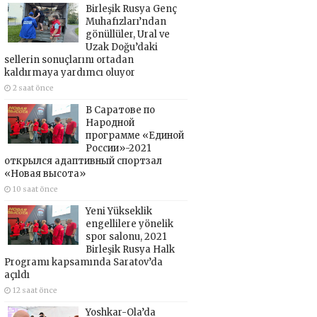
Birleşik Rusya Genç
Muhafızları’ndan
gönüllüler, Ural ve
Uzak Doğu’daki
sellerin sonuçlarını ortadan
kaldırmaya yardımcı oluyor
2 saat önce
В Саратове по
Народной
программе «Единой
России»-2021
открылся адаптивный спортзал
«Новая высота»
10 saat önce
Yeni Yükseklik
engellilere yönelik
spor salonu, 2021
Birleşik Rusya Halk
Programı kapsamında Saratov’da
açıldı
12 saat önce
Yoshkar-Ola’da