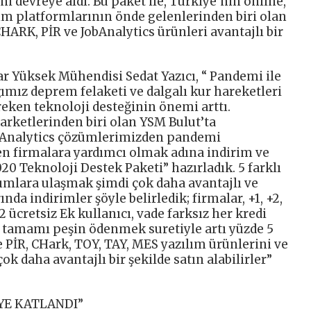
i devreye aldı. Bu paket ile, Türkiye’nin online,
lım platformlarının önde gelenlerinden biri olan
ARK, PİR ve JobAnalytics ürünleri avantajlı bir
r Yüksek Mühendisi Sedat Yazıcı, “ Pandemi ile
ığımız deprem felaketi ve dalgalı kur hareketleri
reken teknoloji desteğinin önemi arttı.
arketlerinden biri olan YSM Bulut’ta
Analytics çözümlerimizden pandemi
 firmalara yardımcı olmak adına indirim ve
20 Teknoloji Destek Paketi” hazırladık. 5 farklı
ılımlara ulaşmak şimdi çok daha avantajlı ve
nda indirimler şöyle belirledik; firmalar, +1, +2,
2 ücretsiz Ek kullanıcı, vade farksız her kredi
t, tamamı peşin ödenmek suretiyle artı yüzde 5
e PİR, CHark, TOY, TAY, MES yazılım ürünlerini ve
ok daha avantajlı bir şekilde satın alabilirler”
İYE KATLANDI”