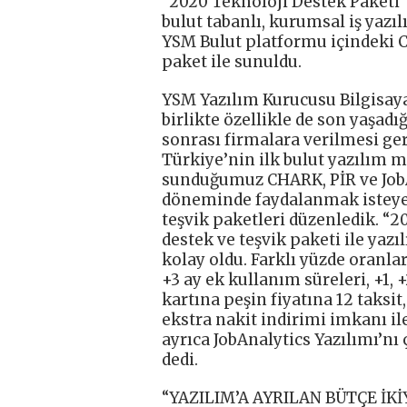
“2020 Teknoloji Destek Paketi”n
bulut tabanlı, kurumsal iş yazı
YSM Bulut platformu içindeki CH
paket ile sunuldu.
YSM Yazılım Kurucusu Bilgisaya
birlikte özellikle de son yaşad
sonrası firmalara verilmesi ge
Türkiye’nin ilk bulut yazılım m
sunduğumuz CHARK, PİR ve Job
döneminde faydalanmak isteyen
teşvik paketleri düzenledik. “20
destek ve teşvik paketi ile yaz
kolay oldu. Farklı yüzde oranları
+3 ay ek kullanım süreleri, +1, +
kartına peşin fiyatına 12 taksi
ekstra nakit indirimi imkanı il
ayrıca JobAnalytics Yazılımı’nı ç
dedi.
“YAZILIM’A AYRILAN BÜTÇE İK