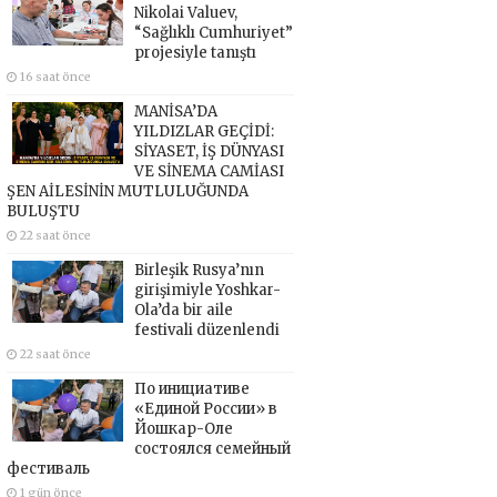
Nikolai Valuev,
“Sağlıklı Cumhuriyet”
projesiyle tanıştı
16 saat önce
MANİSA’DA
YILDIZLAR GEÇİDİ:
SİYASET, İŞ DÜNYASI
VE SİNEMA CAMİASI
ŞEN AİLESİNİN MUTLULUĞUNDA
BULUŞTU
22 saat önce
Birleşik Rusya’nın
girişimiyle Yoshkar-
Ola’da bir aile
festivali düzenlendi
22 saat önce
По инициативе
«Единой России» в
Йошкар-Оле
состоялся семейный
фестиваль
1 gün önce