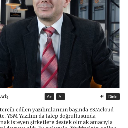
🔊
SAYİŞ
A+
A-
Dinle
ercih edilen yazılımlarının başında YSMcloud
te. YSM Yazılım da talep doğrultusunda,
mak isteyen şirketlere destek olmak amacıyla