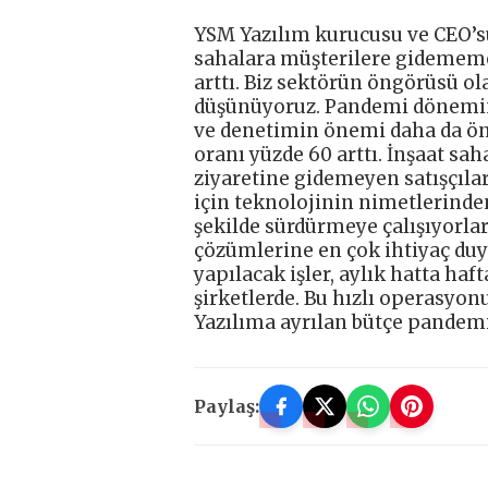
YSM Yazılım kurucusu ve CEO’su
sahalara müşterilere gidememe
arttı. Biz sektörün öngörüsü o
düşünüyoruz. Pandemi dönemin
ve denetimin önemi daha da öne
oranı yüzde 60 arttı. İnşaat s
ziyaretine gidemeyen satışçıla
için teknolojinin nimetlerinden
şekilde sürdürmeye çalışıyorlar
çözümlerine en çok ihtiyaç duy
yapılacak işler, aylık hatta haf
şirketlerde. Bu hızlı operasyo
Yazılıma ayrılan bütçe pandemi
Paylaş: