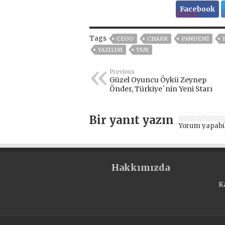
Facebook
Tags
CEOO
CHARK
PANDEMİ
YAZILIM
YSM
Previous
Güzel Oyuncu Öykü Zeynep
Önder, Türkiye`nin Yeni Starı
Bir yanıt yazın
Yorum yapabi
Hakkımızda
K