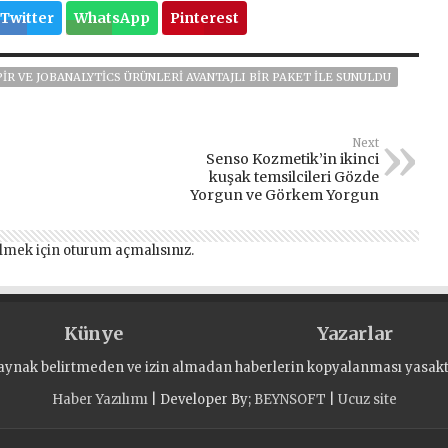
Twitter
WhatsApp
Pinterest
PİR VE JOBANALYTICS ÜRÜNLERI AVANTAJLI BIR PAKET ILE SUNULDU
Next
Senso Kozmetik’in ikinci
kuşak temsilcileri Gözde
Yorgun ve Görkem Yorgun
lmek için
oturum açmalısınız
.
Künye
Yazarlar
aynak belirtmeden ve izin almadan haberlerin kopyalanması yasaktı
Haber Yazılımı
| Developer By;
BEYNSOFT
|
Ucuz site