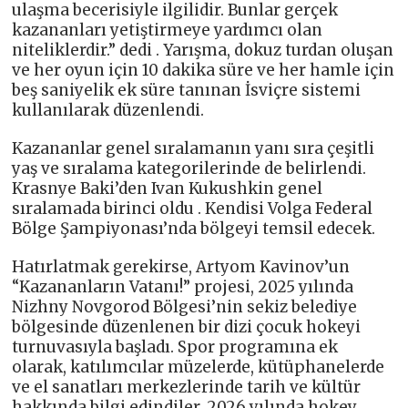
ulaşma becerisiyle ilgilidir. Bunlar gerçek
kazananları yetiştirmeye yardımcı olan
niteliklerdir.” dedi . Yarışma, dokuz turdan oluşan
ve her oyun için 10 dakika süre ve her hamle için
beş saniyelik ek süre tanınan İsviçre sistemi
kullanılarak düzenlendi.
Kazananlar genel sıralamanın yanı sıra çeşitli
yaş ve sıralama kategorilerinde de belirlendi.
Krasnye Baki’den Ivan Kukushkin genel
sıralamada birinci oldu . Kendisi Volga Federal
Bölge Şampiyonası’nda bölgeyi temsil edecek.
Hatırlatmak gerekirse, Artyom Kavinov’un
“Kazananların Vatanı!” projesi, 2025 yılında
Nizhny Novgorod Bölgesi’nin sekiz belediye
bölgesinde düzenlenen bir dizi çocuk hokeyi
turnuvasıyla başladı. Spor programına ek
olarak, katılımcılar müzelerde, kütüphanelerde
ve el sanatları merkezlerinde tarih ve kültür
hakkında bilgi edindiler. 2026 yılında hokey