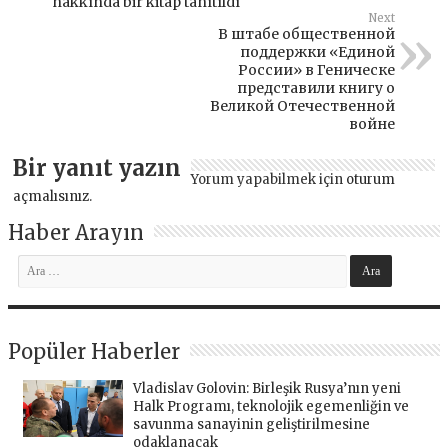
hakkında bir kitap tanıtıldı
Next
В штабе общественной
поддержки «Единой
России» в Геническе
представили книгу о
Великой Отечественной
войне
Bir yanıt yazın
Yorum yapabilmek için
oturum
açmalısınız
.
Haber Arayın
Popüler Haberler
Vladislav Golovin: Birleşik Rusya’nın yeni
Halk Programı, teknolojik egemenliğin ve
savunma sanayinin geliştirilmesine
odaklanacak