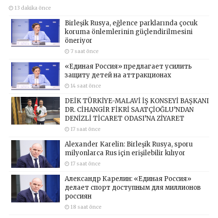
13 dakika önce
Birleşik Rusya, eğlence parklarında çocuk
koruma önlemlerinin güçlendirilmesini
öneriyor
7 saat önce
«Единая Россия» предлагает усилить
защиту детей на аттракционах
14 saat önce
DEİK TÜRKİYE-MALAVİ İŞ KONSEYİ BAŞKANI
DR. CİHANGİR FİKRİ SAATÇİOĞLU’NDAN
DENİZLİ TİCARET ODASI’NA ZİYARET
17 saat önce
Alexander Karelin: Birleşik Rusya, sporu
milyonlarca Rus için erişilebilir kılıyor
17 saat önce
Александр Карелин: «Единая Россия»
делает спорт доступным для миллионов
россиян
18 saat önce