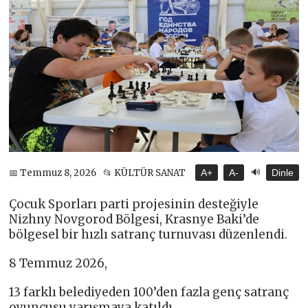
🔊
📅 Temmuz 8, 2026
📂 KÜLTÜR SANAT
A+
A-
Dinle
Çocuk Sporları parti projesinin desteğiyle
Nizhny Novgorod Bölgesi, Krasnye Baki’de
bölgesel bir hızlı satranç turnuvası düzenlendi.
8 Temmuz 2026,
13 farklı belediyeden 100’den fazla genç satranç
oyuncusu yarışmaya katıldı.