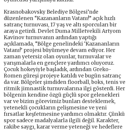
Krasnobakovsky Belediye Bölgesi’nde
düzenlenen “Kazananların Vatanı!” açık hızlı
satranç turnuvası, 17 yaş ve altı sporcuları bir
araya getirdi. Devlet Duma Milletvekili Artyom
Kavinov turnuvanın ardından yaptığı
açıklamada, “Bölge genelindeki ‘Kazananların
Vatanı!’ projesi büyümeye devam ediyor. Her
zaman yetersiz olan oyunlar, turnuvalar ve
yarışmalarla en gençlere yardımcı oluyoruz.
Çocuk hokeyiyle başladık, ardından Greko-
Romen güreşi projeye katıldı ve bugün satranç
da var. Bölgeler şimdiden floorball, boks, tenis ve
ritmik jimnastik turnuvalarına ilgi gösterdi. Her
bölgenin kendine özgü güçlü spor gelenekleri
var ve bizim görevimiz bunları desteklemek,
yetenekli çocukların gelişmesine ve yeni
fırsatlar keşfetmesine yardımcı olmaktır. Çünkü
spor sadece madalyalarla ilgili değil. Karakter,
rakibe saygı, karar verme yeteneği ve hedeflere