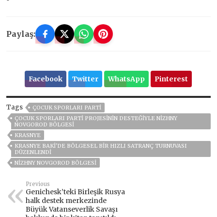
Paylaş:
Facebook
Twitter
WhatsApp
Pinterest
Tags
ÇOCUK SPORLARI PARTI
ÇOCUK SPORLARI PARTI PROJESININ DESTEĞIYLE NIZHNY
NOVGOROD BÖLGESI
KRASNYE
KRASNYE BAKI'DE BÖLGESEL BIR HIZLI SATRANÇ TURNUVASI
DÜZENLENDI
NIZHNY NOVGOROD BÖLGESI
Previous
Genichesk’teki Birleşik Rusya
halk destek merkezinde
Büyük Vatanseverlik Savaşı