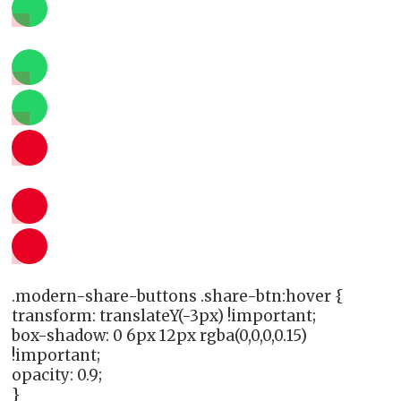
.modern-share-buttons .share-btn:hover {
transform: translateY(-3px) !important;
box-shadow: 0 6px 12px rgba(0,0,0,0.15)
!important;
opacity: 0.9;
}