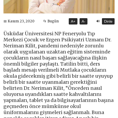
🔊
📅 Kasım 23, 2020
📂 Bugün
A+
A-
Dinle
Üsküdar Üniversitesi NP Feneryolu Tıp
Merkezi Çocuk ve Ergen Psikiyatri Uzmanı Dr.
Neriman Kilit, pandemi nedeniyle zorunlu
olarak uygulanan uzaktan eğitim sisteminde
çocukların nasıl başarı sağlayacağına ilişkin
önemli bilgiler paylaştı. Tatilin bitti, ders
başladı mesajı verilmeli Mutlaka çocukların
okula gidecekmiş gibi belirli bir saatte uyuyup
belirli bir saatte uyanmaları gerektiğini
belirten Dr. Neriman Kilit, “Önceden nasıl
oluyorsa uyandıkları saatte kahvaltılarını
yapmaları, tablet ya da bilgisayarlarının başına
geçmeden önce mümkünse okul
üniformalarını giymeleri sağlanmalı. Buna