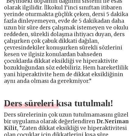
“Beyindeki dopamin dağılımı sistemi ile esas
olarak ilgilidir. İlkokul 1’inci sınıftan itibaren
yerinde oturmakta güçlük çeken, dersi 5 dakika
fazla dinleyemeyen, evde de 5 dakikadan daha
uzun bir süre ders çalışmak istemeyen ve okulu
reddeden, sürekli dolaşma ihtiyacı duyan, ders
çalışırken çok çabuk dikkati dağılan,
çevresindekiler konuşurken sürekli sözlerini
kesen ve ilgisiz konulardan bahseden
çocuklarda dikkat eksikliği ve hiperaktivite
bozukluğundan söz edebiliriz. Hem hareketlilik
yani hiperaktivite hem de dikkat eksikliğinin
aynı anda olması da gerekmiyor.”
Ders süreleri kısa tutulmalı!
Ders sürelerinin çok uzun tutulmamasını güzel
bir uygulama olarak değerlendiren
Dr.Neriman
Kilit
, “Zaten dikkat eksikliği ve hiperaktivitesi
olan çocuklar için dikkatlerini kısa süre