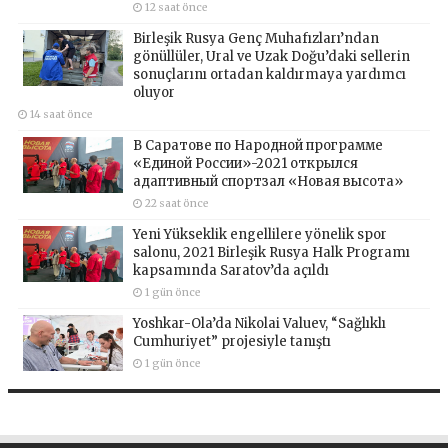
12 saat önce
Birleşik Rusya Genç Muhafızları’ndan
gönüllüler, Ural ve Uzak Doğu’daki sellerin
sonuçlarını ortadan kaldırmaya yardımcı
oluyor
14 saat önce
В Саратове по Народной программе
«Единой России»-2021 открылся
адаптивный спортзал «Новая высота»
22 saat önce
Yeni Yükseklik engellilere yönelik spor
salonu, 2021 Birleşik Rusya Halk Programı
kapsamında Saratov’da açıldı
1 gün önce
Yoshkar-Ola’da Nikolai Valuev, “Sağlıklı
Cumhuriyet” projesiyle tanıştı
1 gün önce