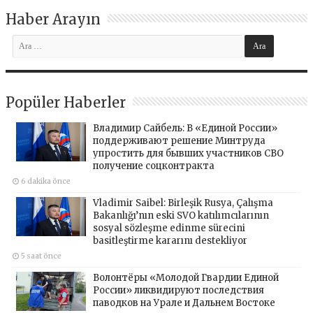
Haber Arayın
Popüler Haberler
Владимир Сайбель: В «Единой России»
поддерживают решение Минтруда
упростить для бывших участников СВО
получение соцконтракта
6 dakika önce
Vladimir Saibel: Birleşik Rusya, Çalışma
Bakanlığı’nın eski SVO katılımcılarının
sosyal sözleşme edinme sürecini
basitleştirme kararını destekliyor
5 saat önce
Волонтёры «Молодой Гвардии Единой
России» ликвидируют последствия
паводков на Урале и Дальнем Востоке