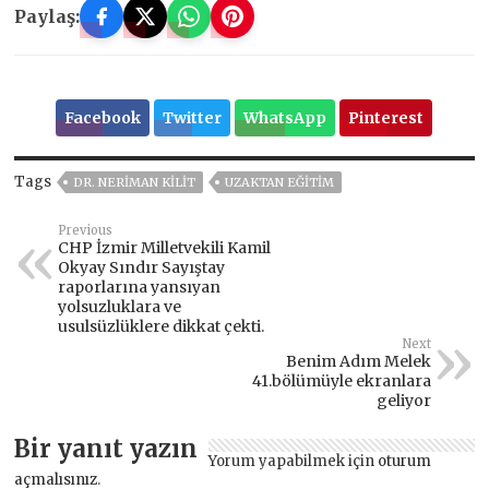
Paylaş:
Facebook
Twitter
WhatsApp
Pinterest
Tags
DR. NERIMAN KILIT
UZAKTAN EĞITIM
Previous
CHP İzmir Milletvekili Kamil
Okyay Sındır Sayıştay
raporlarına yansıyan
yolsuzluklara ve
usulsüzlüklere dikkat çekti.
Next
Benim Adım Melek
41.bölümüyle ekranlara
geliyor
Bir yanıt yazın
Yorum yapabilmek için
oturum
açmalısınız
.