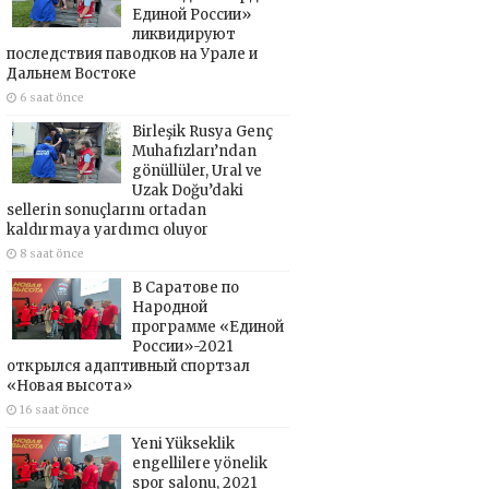
Единой России»
ликвидируют
последствия паводков на Урале и
Дальнем Востоке
6 saat önce
Birleşik Rusya Genç
Muhafızları’ndan
gönüllüler, Ural ve
Uzak Doğu’daki
sellerin sonuçlarını ortadan
kaldırmaya yardımcı oluyor
8 saat önce
В Саратове по
Народной
программе «Единой
России»-2021
открылся адаптивный спортзал
«Новая высота»
16 saat önce
Yeni Yükseklik
engellilere yönelik
spor salonu, 2021