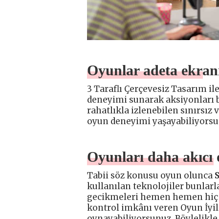
Oyunlar adeta ekranı
3 Taraflı Çerçevesiz Tasarım ile
deneyimi sunarak aksiyonları 
rahatlıkla izlenebilen sınırsız 
oyun deneyimi yaşayabiliyorsu
Oyunları daha akıcı
Tabii söz konusu oyun olunca
kullanılan teknolojiler bunlarla
gecikmeleri hemen hemen hiç f
kontrol imkânı veren Oyun İyileş
oynayabiliyorsunuz. Böylelikle