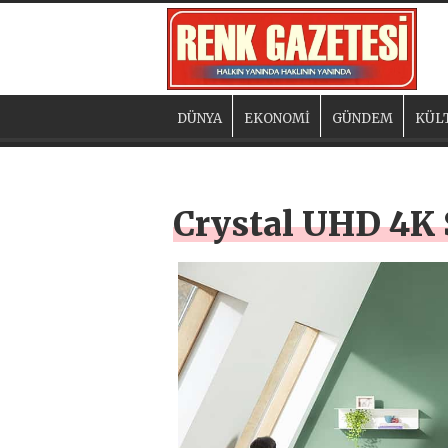
DÜNYA
EKONOMİ
GÜNDEM
KÜL
Crystal UHD 4K S