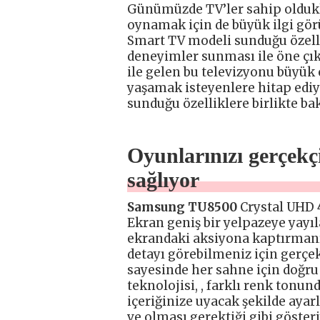
Günümüzde TV’ler sahip oldukla
oynamak için de büyük ilgi gör
Smart TV modeli sunduğu özelli
deneyimler sunması ile öne çıkı
ile gelen bu televizyonu büyük 
yaşamak isteyenlere hitap ediy
sunduğu özelliklere birlikte ba
Oyunlarınızı gerçekç
sağlıyor
Samsung TU8500
Crystal UHD 
Ekran geniş bir yelpazeye yayı
ekrandaki aksiyona kaptırmanı
detayı görebilmeniz için gerçek
sayesinde her sahne için doğru
teknolojisi, , farklı renk tonun
içeriğinize uyacak şekilde ayar
ve olması gerektiği gibi göster