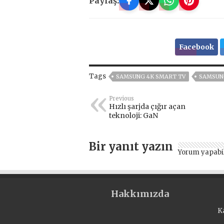
Paylaş:
Facebook
Tags
SAMSUNG 4K SMART TV
SAMSUN
Previous
Hızlı şarjda çığır açan
teknoloji: GaN
Bir yanıt yazın
Yorum yapabi
Hakkımızda
K