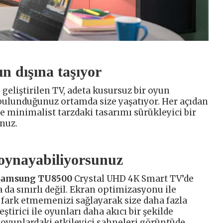
n dışına taşıyor
 geliştirilen TV, adeta kusursuz bir oyun
bulunduğunuz ortamda size yaşatıyor. Her açıdan
ve minimalist tarzdaki tasarımı sürükleyici bir
nuz.
 oynayabiliyorsunuz
Samsung TU8500
Crystal UHD 4K Smart TV’de
 da sınırlı değil. Ekran optimizasyonu ile
ark etmemenizi sağlayarak size daha fazla
tirici ile oyunları daha akıcı bir şekilde
 oyunlardaki etkileyici sahneleri görüntüde