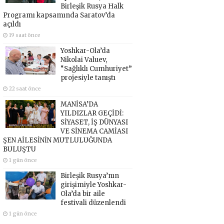
Birleşik Rusya Halk
Programı kapsamında Saratov’da
açıldı
19 saat önce
Yoshkar-Ola’da
Nikolai Valuev,
“Sağlıklı Cumhuriyet”
projesiyle tanıştı
22 saat önce
MANİSA’DA
YILDIZLAR GEÇİDİ:
SİYASET, İŞ DÜNYASI
VE SİNEMA CAMİASI
ŞEN AİLESİNİN MUTLULUĞUNDA
BULUŞTU
1 gün önce
Birleşik Rusya’nın
girişimiyle Yoshkar-
Ola’da bir aile
festivali düzenlendi
1 gün önce