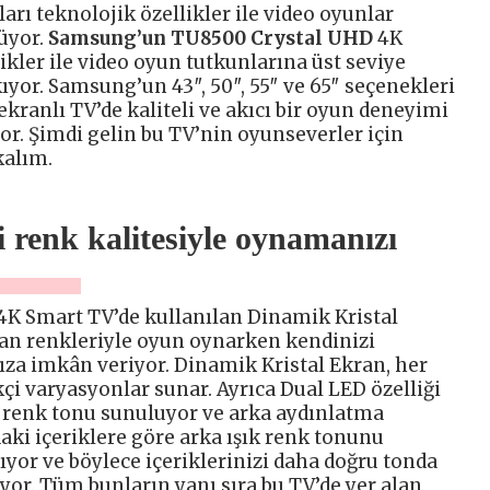
rı teknolojik özellikler ile video oyunlar
üyor.
Samsung’un TU8500 Crystal UHD
4K
kler ile video oyun tutkunlarına üst seviye
yor. Samsung’un 43″, 50″, 55″ ve 65″ seçenekleri
ekranlı TV’de kaliteli ve akıcı bir oyun deneyimi
or. Şimdi gelin bu TV’nin oyunseverler için
kalım.
i renk kalitesiyle oynamanızı
4K Smart TV’de kullanılan Dinamik Kristal
lan renkleriyle oyun oynarken kendinizi
za imkân veriyor. Dinamik Kristal Ekran, her
çi varyasyonlar sunar. Ayrıca Dual LED özelliği
 renk tonu sunuluyor ve arka aydınlatma
daki içeriklere göre arka ışık renk tonunu
lıyor ve böylece içeriklerinizi daha doğru tonda
iyor. Tüm bunların yanı sıra bu TV’de yer alan