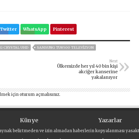
Twitter
WhatsApp
Pinterest
G CRYSTAL UHD
SAMSUNG TU8500 TELEVIZYON
Next
Ülkemizde her yıl 40 bin kişi
akciğer kanserine
yakalanıyor
lmek için
oturum açmalısınız
.
Künye
Yazarlar
aynak belirtmeden ve izin almadan haberlerin kopyalanması yasaktı