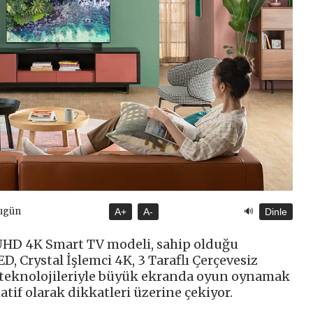
🔊
Bugün
A+
A-
Dinle
HD 4K Smart TV modeli, sahip olduğu
D, Crystal İşlemci 4K, 3 Taraflı Çerçevesiz
bi teknolojileriyle büyük ekranda oyun oynamak
natif olarak dikkatleri üzerine çekiyor.