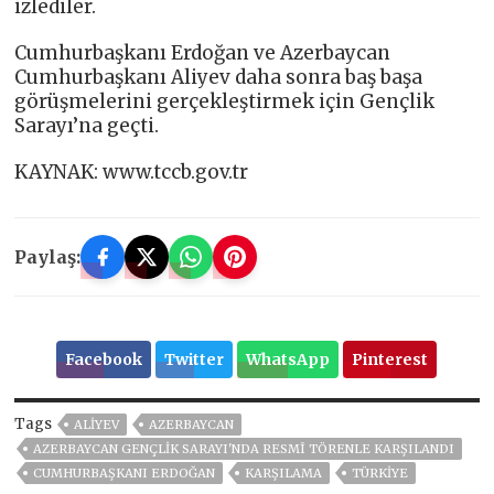
izlediler.
Cumhurbaşkanı Erdoğan ve Azerbaycan
Cumhurbaşkanı Aliyev daha sonra baş başa
görüşmelerini gerçekleştirmek için Gençlik
Sarayı’na geçti.
KAYNAK: www.tccb.gov.tr
Paylaş:
Facebook
Twitter
WhatsApp
Pinterest
Tags
ALIYEV
AZERBAYCAN
AZERBAYCAN GENÇLIK SARAYI'NDA RESMÎ TÖRENLE KARŞILANDI
CUMHURBAŞKANI ERDOĞAN
KARŞILAMA
TÜRKİYE