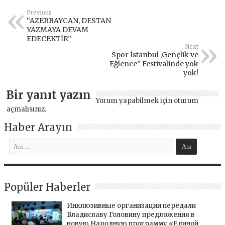
Previous
“AZERBAYCAN, DESTAN
YAZMAYA DEVAM
EDECEKTİR”
Next
Spor İstanbul ,Gençlik ve
Eğlence” Festivalinde yok
yok!
Bir yanıt yazın
Yorum yapabilmek için
oturum
açmalısınız
.
Haber Arayın
Popüler Haberler
Инклюзивные организации передали
Владиславу Головину предложения в
новую Народную программу «Единой