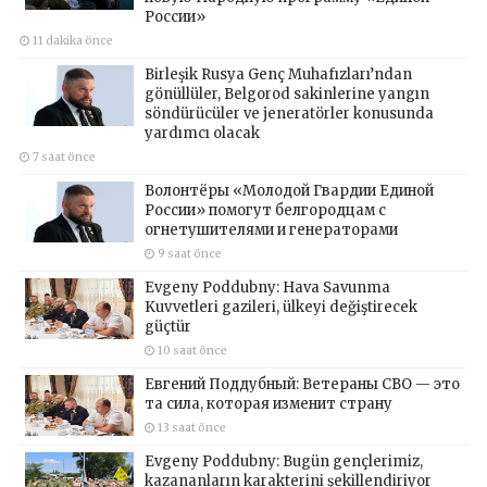
России»
11 dakika önce
Birleşik Rusya Genç Muhafızları’ndan
gönüllüler, Belgorod sakinlerine yangın
söndürücüler ve jeneratörler konusunda
yardımcı olacak
7 saat önce
Волонтёры «Молодой Гвардии Единой
России» помогут белгородцам с
огнетушителями и генераторами
9 saat önce
Evgeny Poddubny: Hava Savunma
Kuvvetleri gazileri, ülkeyi değiştirecek
güçtür
10 saat önce
Евгений Поддубный: Ветераны СВО — это
та сила, которая изменит страну
13 saat önce
Evgeny Poddubny: Bugün gençlerimiz,
kazananların karakterini şekillendiriyor