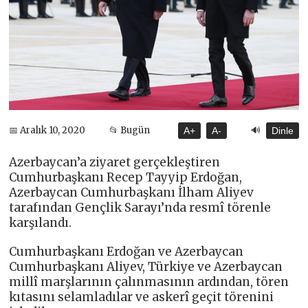
🔊
📅 Aralık 10, 2020
📂 Bugün
A+
A-
Dinle
Azerbaycan’a ziyaret gerçekleştiren
Cumhurbaşkanı Recep Tayyip Erdoğan,
Azerbaycan Cumhurbaşkanı İlham Aliyev
tarafından Gençlik Sarayı’nda resmî törenle
karşılandı.
Cumhurbaşkanı Erdoğan ve Azerbaycan
Cumhurbaşkanı Aliyev, Türkiye ve Azerbaycan
millî marşlarının çalınmasının ardından, tören
kıtasını selamladılar ve askerî geçit törenini