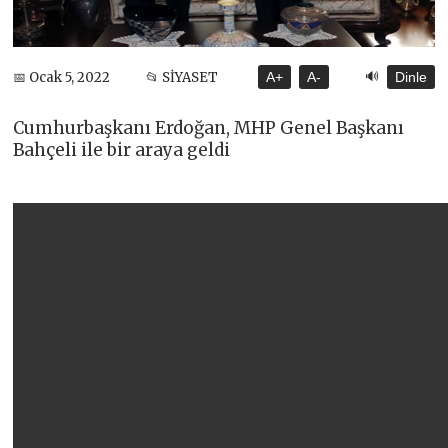
🔊
📅 Ocak 5, 2022
📂 SİYASET
A+
A-
Dinle
Cumhurbaşkanı Erdoğan, MHP Genel Başkanı
Bahçeli ile bir araya geldi