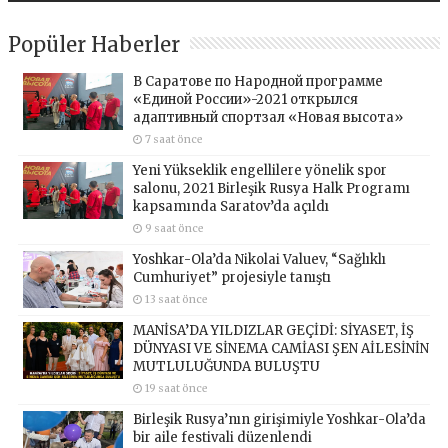
Popüler Haberler
В Саратове по Народной программе
«Единой России»-2021 открылся
адаптивный спортзал «Новая высота»
7 saat önce
Yeni Yükseklik engellilere yönelik spor
salonu, 2021 Birleşik Rusya Halk Programı
kapsamında Saratov’da açıldı
9 saat önce
Yoshkar-Ola’da Nikolai Valuev, “Sağlıklı
Cumhuriyet” projesiyle tanıştı
13 saat önce
MANİSA’DA YILDIZLAR GEÇİDİ: SİYASET, İŞ
DÜNYASI VE SİNEMA CAMİASI ŞEN AİLESİNİN
MUTLULUĞUNDA BULUŞTU
19 saat önce
Birleşik Rusya’nın girişimiyle Yoshkar-Ola’da
bir aile festivali düzenlendi