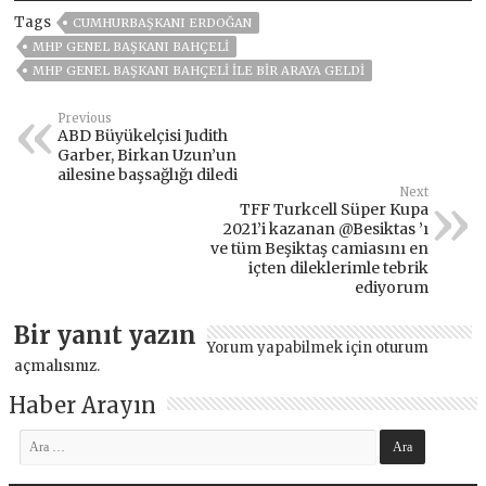
Tags
CUMHURBAŞKANI ERDOĞAN
MHP GENEL BAŞKANI BAHÇELI
MHP GENEL BAŞKANI BAHÇELI ILE BIR ARAYA GELDI
Previous
ABD Büyükelçisi Judith
Garber, Birkan Uzun’un
ailesine başsağlığı diledi
Next
TFF Turkcell Süper Kupa
2021’i kazanan @Besiktas ’ı
ve tüm Beşiktaş camiasını en
içten dileklerimle tebrik
ediyorum
Bir yanıt yazın
Yorum yapabilmek için
oturum
açmalısınız
.
Haber Arayın