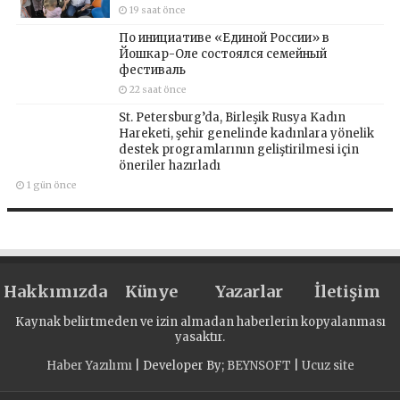
19 saat önce
По инициативе «Единой России» в
Йошкар-Оле состоялся семейный
фестиваль
22 saat önce
St. Petersburg’da, Birleşik Rusya Kadın
Hareketi, şehir genelinde kadınlara yönelik
destek programlarının geliştirilmesi için
öneriler hazırladı
1 gün önce
Hakkımızda
Künye
Yazarlar
İletişim
Kaynak belirtmeden ve izin almadan haberlerin kopyalanması
yasaktır.
Haber Yazılımı
| Developer By;
BEYNSOFT
|
Ucuz site