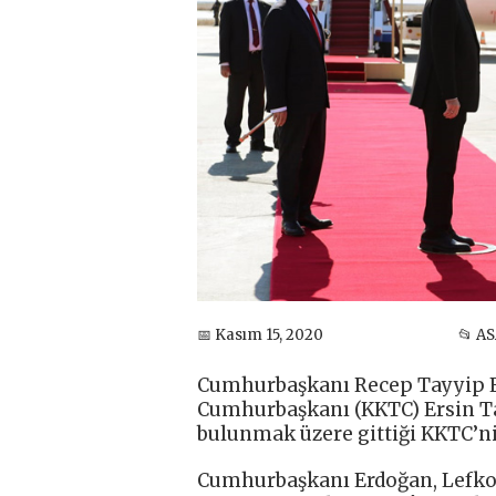
📅 Kasım 15, 2020
📂 A
Cumhurbaşkanı Recep Tayyip E
Cumhurbaşkanı (KKTC) Ersin Tat
bulunmak üzere gittiği KKTC’ni
Cumhurbaşkanı Erdoğan, Lefk