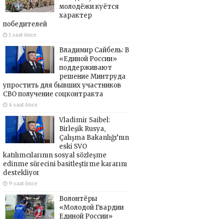
молодёжи куётся
характер
победителей
1 saat önce
Владимир Сайбель: В
«Единой России»
поддерживают
решение Минтруда
упростить для бывших участников
СВО получение соцконтракта
4 saat önce
Vladimir Saibel:
Birleşik Rusya,
Çalışma Bakanlığı’nın
eski SVO
katılımcılarının sosyal sözleşme
edinme sürecini basitleştirme kararını
destekliyor
9 saat önce
Волонтёры
«Молодой Гвардии
Единой России»