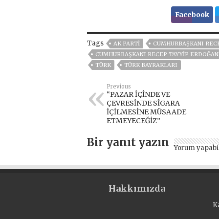
Facebook
Tags
AK PARTİ
CUMHURBAŞKANI RECE
CUMHURBAŞKANI RECEP TAYYIP ERDOĞAN
TÜRK
TÜRK BAYRAKLARI
Previous
“PAZAR İÇİNDE VE
ÇEVRESİNDE SİGARA
İÇİLMESİNE MÜSAADE
ETMEYECEĞİZ”
Bir yanıt yazın
Yorum yapabi
Hakkımızda
K