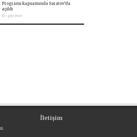
Programı kapsamında Saratov’da
açıldı
1 gün önce
İletişim
r.