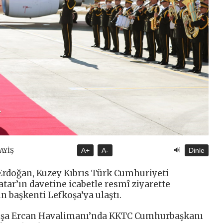
🔊
SAYİŞ
A+
A-
Dinle
rdoğan, Kuzey Kıbrıs Türk Cumhuriyeti
ar’ın davetine icabetle resmî ziyarette
n başkenti Lefkoşa’ya ulaştı.
oşa Ercan Havalimanı’nda KKTC Cumhurbaşkanı