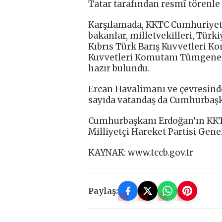
Tatar tarafından resmî törenle 
Karşılamada, KKTC Cumhuriyet 
bakanlar, milletvekilleri, Türk
Kıbrıs Türk Barış Kuvvetleri 
Kuvvetleri Komutanı Tümgeneral
hazır bulundu.
Ercan Havalimanı ve çevresind
sayıda vatandaş da Cumhurbaşk
Cumhurbaşkanı Erdoğan’ın KKTC
Milliyetçi Hareket Partisi Genel
KAYNAK: www.tccb.gov.tr
Paylaş: