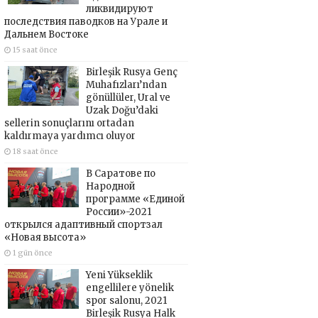
ликвидируют
последствия паводков на Урале и
Дальнем Востоке
15 saat önce
Birleşik Rusya Genç
Muhafızları’ndan
gönüllüler, Ural ve
Uzak Doğu’daki
sellerin sonuçlarını ortadan
kaldırmaya yardımcı oluyor
18 saat önce
В Саратове по
Народной
программе «Единой
России»-2021
открылся адаптивный спортзал
«Новая высота»
1 gün önce
Yeni Yükseklik
engellilere yönelik
spor salonu, 2021
Birleşik Rusya Halk