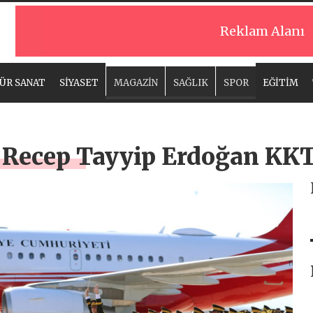
Reklam Alanı
ÜR SANAT
SİYASET
MAGAZİN
SAĞLIK
SPOR
EĞİTİM
Recep Tayyip Erdoğan KKT