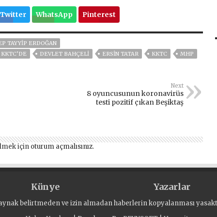
Twitter
WhatsApp
Pinterest
P TAYYIP ERDOĞAN
 KKTC’DE
DEVLET BAHÇELİ
ERSIN TATAR
KKTC
MHP
Next
8 oyuncusunun koronavirüs
testi pozitif çıkan Beşiktaş
lmek için
oturum açmalısınız
.
Künye
Yazarlar
aynak belirtmeden ve izin almadan haberlerin kopyalanması yasaktı