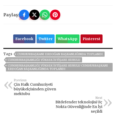
Paylaş:
Facebook
Twitter
WhatsApp
Pinterest
Tags
CUMHURBAŞKANI ERDOĞAN BAŞKANLIĞINDA TOPLANDI
CUMHURBAŞKANLIĞI YÜKSEK İSTIŞARE KURULU
CUMHURBAŞKANLIĞI YÜKSEK İSTIŞARE KURULU CUMHURBAŞKANI
ERDOĞAN BAŞKANLIĞINDA TOPLANDI
Previous
Çin Halk Cumhuriyeti
büyükelçisinden güven
mektubu
Next
Bitdefender teknolojisi Uç
Nokta Güvenliğinde En İyi
seçildi