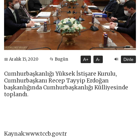
🔊
📅 Aralık 15, 2020
📂 Bugün
A+
A-
Dinle
Cumhurbaşkanlığı Yüksek İstişare Kurulu,
Cumhurbaşkanı Recep Tayyip Erdoğan
başkanlığında Cumhurbaşkanlığı Külliyesinde
toplandı.
Kaynak:www.tccb.gov.tr