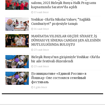
salonu, 2021 Birleşik Rusya Halk Programı
kapsamında Saratov’da açıldı
13 saat önce
Yoshkar-Ola’da Nikolai Valuev, “Sağlıklı
Cumhuriyet” projesiyle tanıştı
16 saat önce
MANİSA’DA YILDIZLAR GEÇİDİ: SİYASET, İŞ
DÜNYASI VE SİNEMA CAMİASI ŞEN AİLESİNİN
MUTLULUĞUNDA BULUŞTU
23 saat önce
Birleşik Rusya’nın girişimiyle Yoshkar-Ola’da
bir aile festivali düzenlendi
23 saat önce
По инициативе «Единой России» в
Йошкар-Оле состоялся семейный
фестиваль
1 gün önce