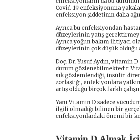
enfeksiyonların da bu durumun
Covid-19 enfeksiyonuna yakalan
enfeksiyon şiddetinin daha ağır
Ayrıca bu enfeksiyondan hastan
düzeylerinin yatış gerektirmey
Ayrıca yoğun bakım ihtiyacı ol
düzeylerinin çok düşük olduğu 
Doç. Dr. Yusuf Aydın, vitamin D 
durum gözlenebilmektedir. Vita
sık gözlemlendiği, insülin dire
zorlaştığı, enfekiyonlara yatkın
artış olduğu birçok farklı çalış
Yani Vitamin D sadece vücudum
ilgili olmadığı bilinen bir gerçe
enfeksiyonlardaki önemi bir k
Vitamin D Almak İçi