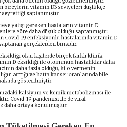
 çok daha önemli olduğu gözlemlenmiştir.
 bireylerin vitamin D3 seviyeleri düştükçe
 seyrettiği saptanmıştır.
eye yatışı gereken hastaların vitamin D
enlere göre daha düşük olduğu saptanmıştır.
an Covid-19 enfeksiyonlu hastalarında vitamin D
saptanan gerçeklerden birisidir.
eksikliği olan kişilerde birçok farklı klinik
min D eksikliği ile otoimmün hastalıklar daha
ncinin daha fazla olduğu, kilo vermenin
lığın arttığı ve hatta kanser oranlarında bile
malarda gösterilmiştir.
uzdaki kalsiyum ve kemik metabolizması ile
ktir. Covid-19 pandemisi ile de viral
ez daha ortaya konulmuştur.
n Tüketilmesi Gereken En