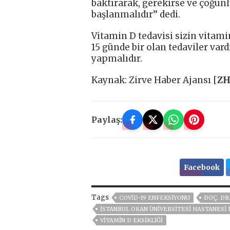
baktırarak, gerekirse ve çoğunl
başlanmalıdır’’ dedi.
Vitamin D tedavisi sizin vitami
15 günde bir olan tedaviler var
yapmalıdır.
Kaynak: Zirve Haber Ajansı [
Z
Paylaş:
Facebook
Tags
COVID-19 ENFEKSIYONU
DOÇ. DR
İSTANBUL OKAN ÜNIVERSITESI HASTANESI 
VITAMIN D EKSIKLIĞI