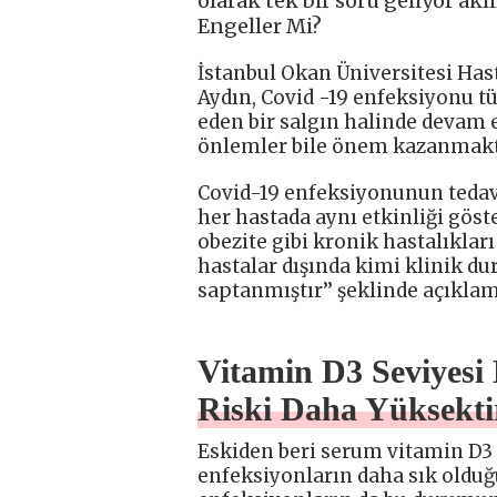
olarak tek bir soru geliyor ak
Engeller Mi?
İstanbul Okan Üniversitesi Has
Aydın, Covid -19 enfeksiyonu t
eden bir salgın halinde devam 
önlemler bile önem kazanmakt
Covid-19 enfeksiyonunun tedavi
her hastada aynı etkinliği göst
obezite gibi kronik hastalıkları
hastalar dışında kimi klinik du
saptanmıştır’’ şeklinde açıklam
Vitamin D3 Seviyesi
Riski Daha Yüksekti
Eskiden beri serum vitamin D3
enfeksiyonların daha sık olduğu