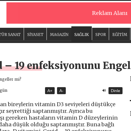
Reklam Alanı
TÜR SANAT
SİYASET
MAGAZİN
SAĞLIK
SPOR
EĞİTİM
d – 19 enfeksiyonunu Engel
🔊
ugün
A+
A-
Dinle
n bireylerin vitamin D3 seviyeleri düştükçe
r seyrettiği saptanmıştır. Ayrıca bu
şı gereken hastaların vitamin D düzeylerinin
daha düşük olduğu saptanmıştır. Buna bağlı