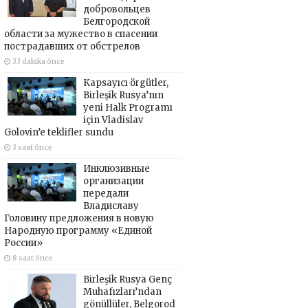
добровольцев
Белгородской
области за мужество в спасении
пострадавших от обстрелов
33 dakika önce
Kapsayıcı örgütler,
Birleşik Rusya’nın
yeni Halk Programı
için Vladislav
Golovin’e teklifler sundu
3 saat önce
Инклюзивные
организации
передали
Владиславу
Головину предложения в новую
Народную программу «Единой
России»
8 saat önce
Birleşik Rusya Genç
Muhafızları’ndan
gönüllüler, Belgorod