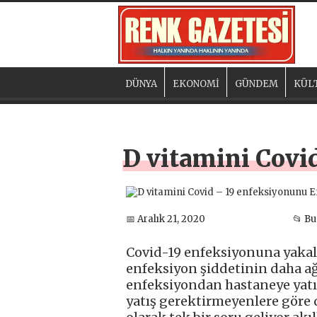
DÜNYA
EKONOMİ
GÜNDEM
KÜL
D vitamini Covi
📅 Aralık 21, 2020
📂 B
Covid-19 enfeksiyonuna yakala
enfeksiyon şiddetinin daha ağı
enfeksiyondan hastaneye yatı
yatış gerektirmeyenlere göre 