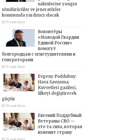
sakinlerine yangın
söndürücüler ve jeneratörler
konusunda yardımcı olacak
15 saat önce
Волонтёры
«Молодой Гвардии
Единой России»
помогут
белгородцам с огнетушителями и
генераторами
17 saat önce
Evgeny Poddubny:
Hava Savunma
Kuvvetleri gazileri,
ülkeyi değiştirecek
güçtür
19 saat önce
Евгений Поддубный:
Ветераны СВО —
это та сила, которая
изменит страну
21 saat önce