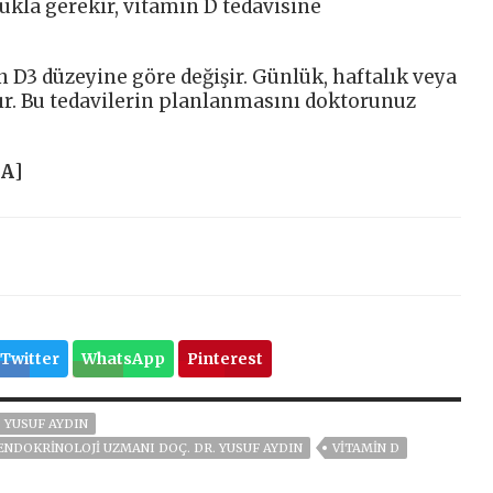
ukla gerekir, vitamin D tedavisine
n D3 düzeyine göre değişir. Günlük, haftalık veya
dır. Bu tedavilerin planlanmasını doktorunuz
HA
]
Twitter
WhatsApp
Pinterest
. YUSUF AYDIN
ENDOKRINOLOJI UZMANI DOÇ. DR. YUSUF AYDIN
VITAMIN D