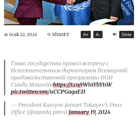
🔊
📅 Ocak 22, 2024
📂 SİYASET
A+
A-
Dinle
Глава государства провел встречу с
Исполнительным директором Всемирной
продовольственной программы ООН
Синди Маккейн
https://t.co/rWinYbYtsW
pic.twitter.com/uCCPGagaEH
— President Kassym-Jomart Tokayev’s Press
Office (@aqorda_press)
January 19, 2024