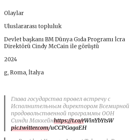
Olaylar
Uluslararası topluluk
Devlet başkanı BM Dünya Gıda Programı İcra
Direktörü Cindy McCain ile görüştü
2024
g, Roma, İtalya
Глава государства провел встречу с
Исполнительным директором Всемирной
продовольственной программы ООН
Синди Маккейн
https://t.co/rWinYbYtsW
pic.twitter.com/uCCPGagaEH