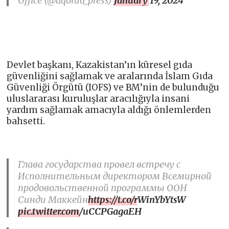
Office (@aqorda_press)
January 19, 2024
Devlet başkanı, Kazakistan’ın küresel gıda
güvenliğini sağlamak ve aralarında İslam Gıda
Güvenliği Örgütü (IOFS) ve BM’nin de bulunduğu
uluslararası kuruluşlar aracılığıyla insani
yardım sağlamak amacıyla aldığı önlemlerden
bahsetti.
Глава государства провел встречу с
Исполнительным директором Всемирной
продовольственной программы ООН
Синди Маккейн
https://t.co/rWinYbYtsW
pic.twitter.com/uCCPGagaEH