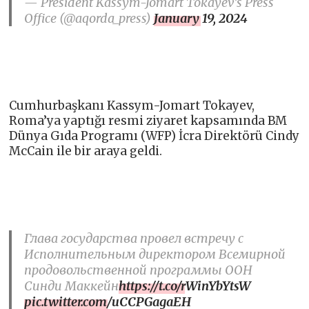
— President Kassym-Jomart Tokayev’s Press
Office (@aqorda_press)
January 19, 2024
Cumhurbaşkanı Kassym-Jomart Tokayev,
Roma’ya yaptığı resmi ziyaret kapsamında BM
Dünya Gıda Programı (WFP) İcra Direktörü Cindy
McCain ile bir araya geldi.
Глава государства провел встречу с
Исполнительным директором Всемирной
продовольственной программы ООН
Синди Маккейн
https://t.co/rWinYbYtsW
pic.twitter.com/uCCPGagaEH