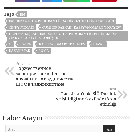
Tags
BM
BM DÜNYA GIDA PROGRAMI İCRA DIREKTÖRÜ CINDY MCCAIN
CINDY MCCAIN
CUMHURBAŞKANI KASSYM-JOMART TOKAYEV'
DEVLET BAŞKANI BM DÜNYA GIDA PROGRAMI İCRA DIREKTÖRÜ
CINDY MCCAIN ILE GÖRÜŞTÜ
G
İTALYA
KASSYM-JOMART TOKAYEV
KAZAK
KAZAKİSTAN
ROMA
Previous
Торжественное
мероприятие в Центре
дружбы и сотрудничества
ШОС в Таджикистане
Next
Tacikistan’daki ŞİÖ Dostluk
ve İşbirliği Merkezi’nde tören
etkinliği
Haber Arayın