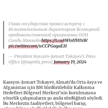
Глава государства провел встречу с
Исполнительным директором Всемирной
продовольственной программы ООН
Синди Маккейн
https://t.co/rWinYbYtsW
pic.twitter.com/uCCPGagaEH
— President Kassym-Jomart Tokayev’s Press
Office (@aqorda_press)
January 19, 2024
Kassym-Jomart Tokayev, Almatı’da Orta Asya ve
Afganistan için BM Sürdürülebilir Kalkınma
Hedefleri Bölgesel Merkezi’nin kurulmasına
yönelik çalışmaların şu anda sürdüğünü söyledi.
Bu Merkezin faaliyetleri, bölgesel barışı,