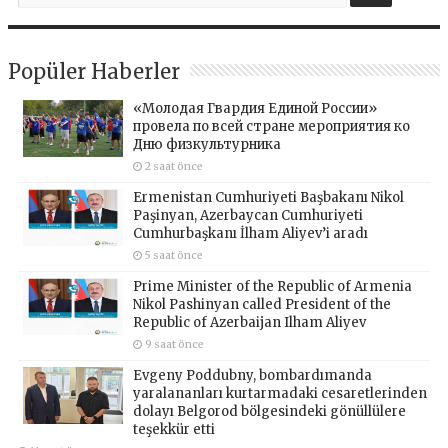
Popüler Haberler
«Молодая Гвардия Единой России»
провела по всей стране мероприятия ко
Дню физкультурника
2 saat önce
Ermenistan Cumhuriyeti Başbakanı Nikol
Paşinyan, Azerbaycan Cumhuriyeti
Cumhurbaşkanı İlham Aliyev’i aradı
5 saat önce
Prime Minister of the Republic of Armenia
Nikol Pashinyan called President of the
Republic of Azerbaijan Ilham Aliyev
9 saat önce
Evgeny Poddubny, bombardımanda
yaralananları kurtarmadaki cesaretlerinden
dolayı Belgorod bölgesindeki gönüllülere
teşekkür etti