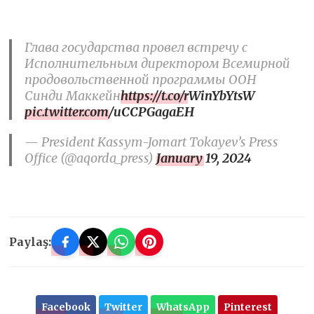
Глава государства провел встречу с
Исполнительным директором Всемирной
продовольственной программы ООН
Синди Маккейн
https://t.co/rWinYbYtsW
pic.twitter.com/uCCPGagaEH
— President Kassym-Jomart Tokayev’s Press
Office (@aqorda_press)
January 19, 2024
Paylaş:
Facebook
Twitter
WhatsApp
Pinterest