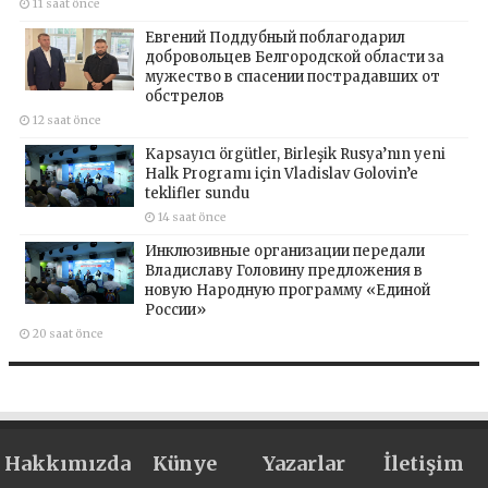
11 saat önce
Евгений Поддубный поблагодарил
добровольцев Белгородской области за
мужество в спасении пострадавших от
обстрелов
12 saat önce
Kapsayıcı örgütler, Birleşik Rusya’nın yeni
Halk Programı için Vladislav Golovin’e
teklifler sundu
14 saat önce
Инклюзивные организации передали
Владиславу Головину предложения в
новую Народную программу «Единой
России»
20 saat önce
Hakkımızda
Künye
Yazarlar
İletişim