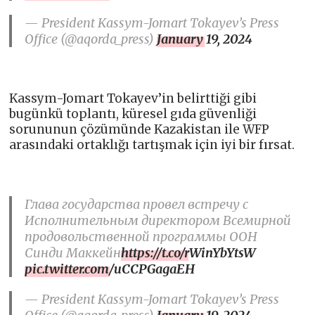
— President Kassym-Jomart Tokayev’s Press
Office (@aqorda_press)
January 19, 2024
Kassym-Jomart Tokayev’in belirttiği gibi
bugünkü toplantı, küresel gıda güvenliği
sorununun çözümünde Kazakistan ile WFP
arasındaki ortaklığı tartışmak için iyi bir fırsat.
Глава государства провел встречу с
Исполнительным директором Всемирной
продовольственной программы ООН
Синди Маккейн
https://t.co/rWinYbYtsW
pic.twitter.com/uCCPGagaEH
— President Kassym-Jomart Tokayev’s Press