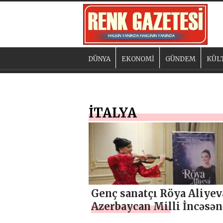
DÜNYA
EKONOMİ
GÜNDEM
KÜL
İTALYA
Genç sanatçı Röya Aliyev
Azerbaycan Milli İncəsən
Müzesi’nde ilk solo kons