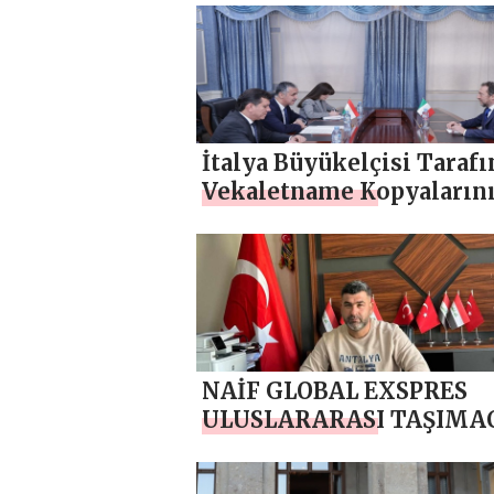
verdi
İtalya Büyükelçisi Taraf
Vekaletname Kopyaların
Takdimi
NAİF GLOBAL EXSPRES
ULUSLARARASI TAŞIMAC
PARSİYEL VE KARGO İLE
DÜNYAYA AÇILIYOR