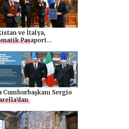
istan ve İtalya,
omatik Pasaport
lerine Vize Şartlarının
iyetine İlişkin Anlaşma
ladı
ya Cumhurbaşkanı Sergio
rella’dan