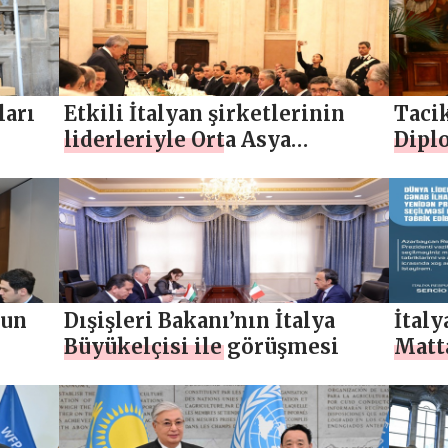
ları
Etkili İtalyan şirketlerinin
Tacik
liderleriyle Orta Asya
Dipl
Dışişleri Bakanları toplantısı
Sahip
Muaf
imza
’un
Dışişleri Bakanı’nın İtalya
İtal
Büyükelçisi ile görüşmesi
Matta
i ile
n