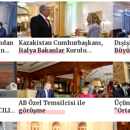
ından
Kazakistan Cumhurbaşkanı,
Dışiş
ın
İtalya Bakanlar Kurulu
Büyü
Başkanı Giorgia Meloni ile
görüştü
AB Özel Temsilcisi ile
Üçün
ILIK
görüşme
“Orta