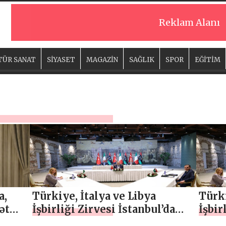
Reklam Alanı
TÜR SANAT
SİYASET
MAGAZİN
SAĞLIK
SPOR
EĞİTİM
a,
Türkiye, İtalya ve Libya
Türki
ət
İşbirliği Zirvesi İstanbul’da
İşbir
erini
toplandı
topl