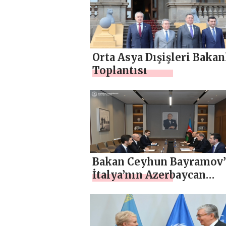
Orta Asya Dışişleri Bakan
Toplantısı
Bakan Ceyhun Bayramov
İtalya’nın Azerbaycan
Büyükelçisi Claudio Tafur
görüşmesine ilişkin bası
açıklaması