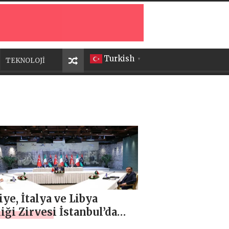
Turkish
TEKNOLOJİ
▼
ye, İtalya ve Libya
liği Zirvesi İstanbul’da
andı