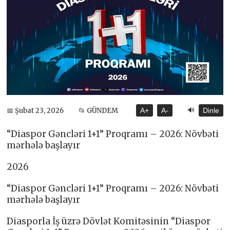
🔊
📅 Şubat 23, 2026
📂 GÜNDEM
A+
A-
Dinle
“Diaspor Gəncləri 1+1” Proqramı – 2026: Növbəti
mərhələ başlayır
2026
“Diaspor Gəncləri 1+1” Proqramı – 2026: Növbəti
mərhələ başlayır
Diasporla İş üzrə Dövlət Komitəsinin “Diaspor