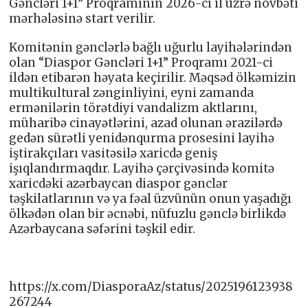
Gəncləri 1+1” Proqramının 2026-cı il üzrə növbəti
mərhələsinə start verilir.
Komitənin gənclərlə bağlı uğurlu layihələrindən
olan “Diaspor Gəncləri 1+1” Proqramı 2021-ci
ildən etibarən həyata keçirilir. Məqsəd ölkəmizin
multikultural zənginliyini, eyni zamanda
ermənilərin törətdiyi vandalizm aktlarını,
müharibə cinayətlərini, azad olunan ərazilərdə
gedən sürətli yenidənqurma prosesini layihə
iştirakçıları vasitəsilə xaricdə geniş
işıqlandırmaqdır. Layihə çərçivəsində komitə
xaricdəki azərbaycan diaspor gənclər
təşkilatlarının və ya fəal üzvünün onun yaşadığı
ölkədən olan bir əcnəbi, nüfuzlu gənclə birlikdə
Azərbaycana səfərini təşkil edir.
https://x.com/DiasporaAz/status/2025196123938
267244