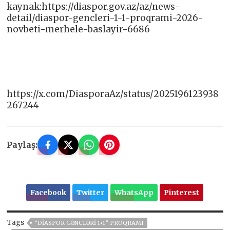
kaynak:https://diaspor.gov.az/az/news-
detail/diaspor-gencleri-1-1-proqrami-2026-
novbeti-merhele-baslayir-6686
https://x.com/DiasporaAz/status/2025196123938
267244
Paylaş:
Facebook
Twitter
WhatsApp
Pinterest
Tags
“DIASPOR GƏNCLƏRI 1+1” PROQRAMI