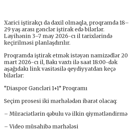
Xarici iştirakçı da daxil olmaqla, proqramda 18–
29 yaş arası gənclər iştirak edə bilərlər.
Layihənin 3–7 may 2026-cı il tarixlərində
keçirilməsi planlaşdırılır.
Proqramda iştirak etmək istəyən namizədlər 20
mart 2026-cı il, Bakı vaxtı ilə saat 18:00-dək
aşağıdakı link vasitəsilə qeydiyyatdan keçə
bilərlər:
“Diaspor Gəncləri 1+1” Proqramı
Seçim prosesi iki mərhələdən ibarət olacaq:
– Müraciətlərin qəbulu və ilkin qiymətləndirmə
– Video müsahibə mərhələsi