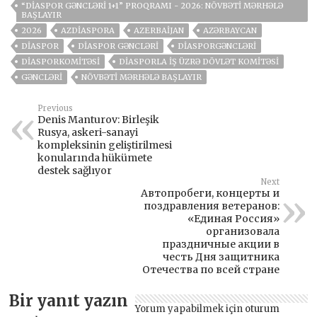
“DIASPOR GƏNCLƏRI 1+1” PROQRAMI - 2026: NÖVBƏTI MƏRHƏLƏ
BAŞLAYIR
2026
AZDIASPORA
AZERBAIJAN
AZƏRBAYCAN
DIASPOR
DIASPOR GƏNCLƏRI
DIASPORGƏNCLƏRI
DIASPORKOMITƏSI
DIASPORLA İŞ ÜZRƏ DÖVLƏT KOMITƏSI
GƏNCLƏRI
NÖVBƏTI MƏRHƏLƏ BAŞLAYIR
Previous
Denis Manturov: Birleşik
Rusya, askeri-sanayi
kompleksinin geliştirilmesi
konularında hükümete
destek sağlıyor
Next
Автопробеги, концерты и
поздравления ветеранов:
«Единая Россия»
организовала
праздничные акции в
честь Дня защитника
Отечества по всей стране
Bir yanıt yazın
Yorum yapabilmek için
oturum