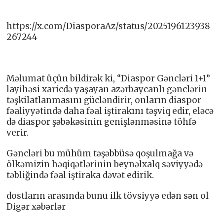
https://x.com/DiasporaAz/status/2025196123938
267244
Məlumat üçün bildirək ki, “Diaspor Gəncləri 1+1”
layihəsi xaricdə yaşayan azərbaycanlı gənclərin
təşkilatlanmasını gücləndirir, onların diaspor
fəaliyyətində daha fəal iştirakını təşviq edir, eləcə
də diaspor şəbəkəsinin genişlənməsinə töhfə
verir.
Gəncləri bu mühüm təşəbbüsə qoşulmağa və
ölkəmizin həqiqətlərinin beynəlxalq səviyyədə
təbliğində fəal iştiraka dəvət edirik.
dostların arasında bunu ilk tövsiyyə edən sən ol
Digər xəbərlər