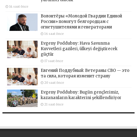
14 saat önce
Волонтёры «Молодой Гвардии Единой
России» помогут белгородцам с
огнетушителями и генераторами
16 saat önce
Evgeny Poddubny: Hava Savunma
Kuvvetleri gazileri, ülkeyi değiştirecek
güçtür
17 saat önce
Евгений Поддубный: Ветераны СВО — это
та сила, которая изменит страну
20 saat önce
Evgeny Poddubny: Bugün gençlerimiz,
kazananların karakterini şekillendiriyor
21 saat önce