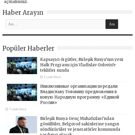
açmalısınız
.
Haber Arayın
Popüler Haberler
Kapsayıcı örgütler, Birleşik Rusya’nın yeni
Halk Programı için Vladislav Golovin’e
teklifler sundu
2 saat önce
Инклюзивные организации передали
Владиславу Головину предложения в
новую Народную программу «Единой
России»
7 saat önce
Birleşik Rusya Genç Muhafızları’ndan
gönüllüler, Belgorod sakinlerine yangın
söndürücüler ve jeneratörler konusunda
yardımcı olacak