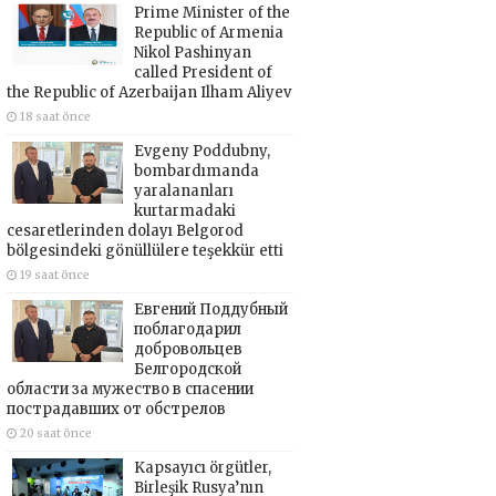
Prime Minister of the
Republic of Armenia
Nikol Pashinyan
called President of
the Republic of Azerbaijan Ilham Aliyev
18 saat önce
Evgeny Poddubny,
bombardımanda
yaralananları
kurtarmadaki
cesaretlerinden dolayı Belgorod
bölgesindeki gönüllülere teşekkür etti
19 saat önce
Евгений Поддубный
поблагодарил
добровольцев
Белгородской
области за мужество в спасении
пострадавших от обстрелов
20 saat önce
Kapsayıcı örgütler,
Birleşik Rusya’nın