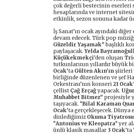
çok değerli bestecinin eserleri
hesaplarında ve internet sites
etkinlik, sezon sonuna kadar üc
İş Sanat’ın ocak ayındaki diğer 
devam edecek. Türk pop müziğ
Güzeldir Yaşamak”
başlıklı k
paylaşacak.
Yelda Bayramoğull
Küçükekmekçi
’den oluşan
Tri
tutkunlarının yıllardır büyük bir
Ocak
’ta
Gülten Akın’ın
şiirleri
birliğinde düzenlenen ve şef 
Orkestrası’nın konseri
21 Ocak
çellist
Çağ Erçağ
yapacak.
Uğur
Muhabbet Bitmez”
projesiyle 
taşıyacak. “
Bilal Karaman Quar
Ocak
’ta gerçekleşecek. Dünya 
dinlediğimiz
Okuma Tiyatrosu
“
Antonius ve Kleopatra
” yer a
ünlü klasik masallar
3 Ocak
’ta 