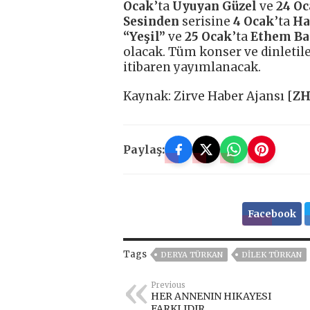
Ocak
’ta
Uyuyan Güzel
ve
24 O
Sesinden
serisine
4 Ocak
’ta
Ha
“Yeşil”
ve
25 Ocak
’ta
Ethem Ba
olacak. Tüm konser ve dinletil
itibaren yayımlanacak.
Kaynak: Zirve Haber Ajansı [
Z
Paylaş:
Facebook
Tags
DERYA TÜRKAN
DILEK TÜRKAN
Previous
HER ANNENIN HIKAYESI
FARKLIDIR…