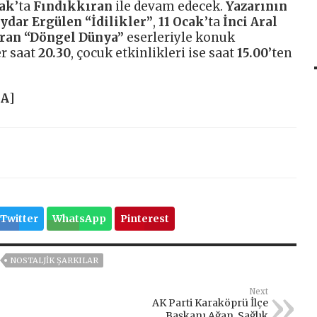
cak
’ta
Fındıkkıran
ile devam edecek.
Yazarının
ydar Ergülen “İdilikler”
,
11 Ocak
’ta
İnci Aral
ran “Döngel Dünya”
eserleriyle konuk
er saat
20.30
, çocuk etkinlikleri ise saat
15.00
’ten
HA
]
Twitter
WhatsApp
Pinterest
NOSTALJIK ŞARKILAR
Next
AK Parti Karaköprü İlçe
Başkanı Ağan, Sağlık