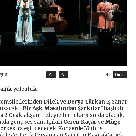
🔊
ugün
A+
A-
Dinle
aljik yolculuk
 temsilcilerinden
Dilek
ve
Derya Türkan
İş Sanat
uşacak. “
Bir Aşk Masalından Şarkılar
” başlıklı
la
2 Ocak
akşamı izleyicilerin karşısında olacak.
nda genç ses sanatçıları
Ceren Kaçar
ve
Müge
k orkestra eşlik edecek. Konserde Muhlis
kdeş’e, Refik Fersan
’
dan Sadettin Kaynak
’
a pek