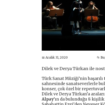
📅 Aralık 31, 2020
📂 B
Dilek ve Derya Türkan ile nost
Türk Sanat Müziği’nin başarılı
sahnesinde sanatseverlerle bul
konser, çok özel bir repertuvar
Dilek ve Derya Türkan’a araları
Alpay’
ın da bulunduğu 8 kişili
Sabahattin Ezgi
’
den Neveser Kö