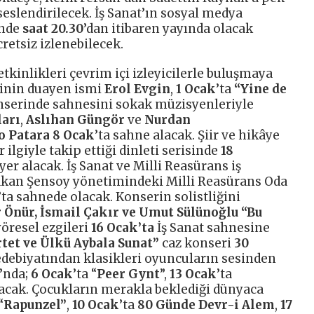
 seslendirilecek. İş Sanat’ın sosyal medya
inde
saat 20.30
’dan itibaren yayında olacak
retsiz izlenebilecek.
etkinlikleri çevrim içi izleyicilerle buluşmaya
inin duayen ismi
Erol Evgin
,
1 Ocak
’ta
“Yine de
onserinde sahnesini sokak müzisyenleriyle
arı
,
Aslıhan Güngör
ve
Nurdan
o Patara 8 Ocak
’ta sahne alacak. Şiir ve hikâye
 ilgiyle takip ettiği dinleti serisinde
18
 yer alacak. İş Sanat ve Milli Reasürans iş
Hakan Şensoy yönetimindeki Milli Reasürans Oda
’ta sahnede olacak. Konserin solistliğini
 Önür, İsmail Çakır ve Umut Sülünoğlu “Bu
yöresel ezgileri
16 Ocak’ta
İş Sanat sahnesine
tet ve Ülkü Aybala Sunat”
caz konseri
30
edebiyatından klasikleri oyuncuların sesinden
’nda;
6 Ocak
’ta “
Peer Gynt
”,
13 Ocak
’ta
lacak. Çocukların merakla beklediği dünyaca
“
Rapunzel”
,
10 Ocak
’ta
80 Günde Devr-i Alem
,
17