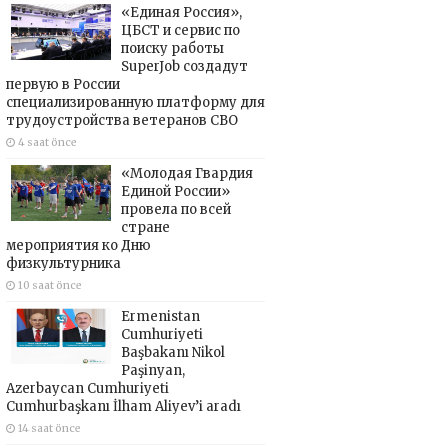
«Единая Россия»,
ЦБСТ и сервис по
поиску работы
SuperJob создадут
первую в России
специализированную платформу для
трудоустройства ветеранов СВО
4 saat önce
«Молодая Гвардия
Единой России»
провела по всей
стране
мероприятия ко Дню
физкультурника
10 saat önce
Ermenistan
Cumhuriyeti
Başbakanı Nikol
Paşinyan,
Azerbaycan Cumhuriyeti
Cumhurbaşkanı İlham Aliyev’i aradı
14 saat önce