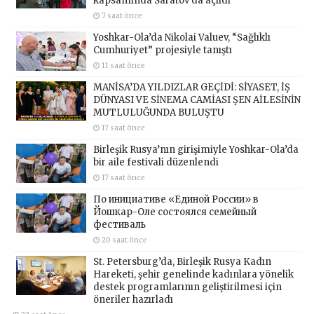
kapsamında Saratov’da açıldı
7 saat önce
Yoshkar-Ola’da Nikolai Valuev, “Sağlıklı
Cumhuriyet” projesiyle tanıştı
11 saat önce
MANİSA’DA YILDIZLAR GEÇİDİ: SİYASET, İŞ
DÜNYASI VE SİNEMA CAMİASI ŞEN AİLESİNİN
MUTLULUĞUNDA BULUŞTU
17 saat önce
Birleşik Rusya’nın girişimiyle Yoshkar-Ola’da
bir aile festivali düzenlendi
17 saat önce
По инициативе «Единой России» в
Йошкар-Оле состоялся семейный
фестиваль
20 saat önce
St. Petersburg’da, Birleşik Rusya Kadın
Hareketi, şehir genelinde kadınlara yönelik
destek programlarının geliştirilmesi için
öneriler hazırladı