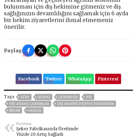
bulunması için diş hekimine gitmeniz ve diş
sağlığınızın devamlılığını sağlamak için 6 ayda
bir hekim ziyaretlerini ihmal etmemeniz
önerilir.
Paylaş:
Facebook
Twitter
WhatsApp
Pinterest
Tags
AĞRI
AĞRISI
ÇEKENLER
DIŞ
DIŞ AĞRISI ÇEKENLER
DIŞ HEKIMI PERTEV KÖKDEMIR
İNSAN
SAĞLIK
Previous
Şeker Fabrikasında Üretimde
Yüzde 20 Artış Sağladı