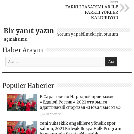
Next
FARKLI TASARIMLAR İLE
FARKLI YÜKLER
KALDIRIYOR
Bir yanıt yazın
Yorum yapabilmek için
oturum
açmalısınız
.
Haber Arayın
Popüler Haberler
В Саратове по Народной программе
«Единой России»-2021 открылся
адаптивный спортзал «Новая высота»
4 saat önce
Yeni Yükseklik engellilere yönelik spor
salonu, 2021 Birleşik Rusya Halk Programı