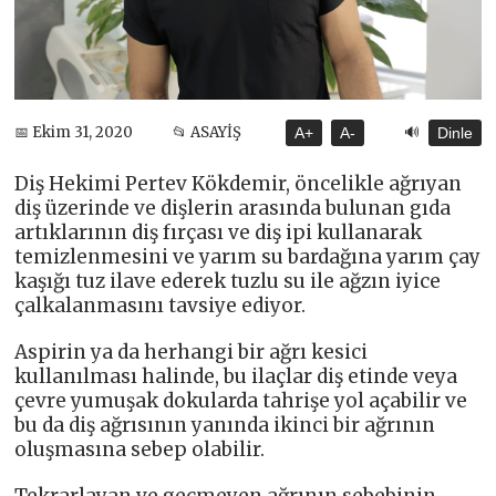
🔊
📅 Ekim 31, 2020
📂 ASAYİŞ
A+
A-
Dinle
Diş Hekimi Pertev Kökdemir, öncelikle ağrıyan
diş üzerinde ve dişlerin arasında bulunan gıda
artıklarının diş fırçası ve diş ipi kullanarak
temizlenmesini ve yarım su bardağına yarım çay
kaşığı tuz ilave ederek tuzlu su ile ağzın iyice
çalkalanmasını tavsiye ediyor.
Aspirin ya da herhangi bir ağrı kesici
kullanılması halinde, bu ilaçlar diş etinde veya
çevre yumuşak dokularda tahrişe yol açabilir ve
bu da diş ağrısının yanında ikinci bir ağrının
oluşmasına sebep olabilir.
Tekrarlayan ve geçmeyen ağrının sebebinin