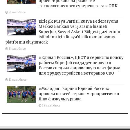
ориентирована на развитие
технологического суверенитета и ОПК
8 saat önce
Birleşik Rusya Partisi, Rusya Federasyonu
Merkez Bankası ve iş arama hizmeti
SuperJob, Sovyet Askeri Bölgesi gazilerinin
istihdamı için Rusya’da ilk uzmanlaşmış
platformu oluşturacak
8 saat önce
«Единая Россия», ЦБСТ и сервис по поиску
работы SuperJob создадут первую в
России специализированную платформу
для трудоустройства ветеранов СВО
11 saat önce
«Молодая Гвардия Единой России»
провела по всей стране мероприятия ко
Дню физкультурника
18 saat önce