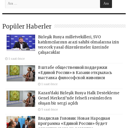
Popüler Haberler
Birleşik Rusya milletvekilleri, SVO
katılımcılarının arazi sahibi olmalarına izin
verecek yasal düzenlemeler üzerinde
çalışacaklar
1 saat önce
В штабе общественной поддержки
«Единой России» в Казани открылась
выставка философской живописи
1 saat önce
Kazan’daki Birleşik Rusya Halk Destekleme
Genel Merkezi’nde felsefi resimlerden
oluşan bir sergi açıldı
5 saat önce
Владислав Головин: Новая Народная
программа «Единой России» будет