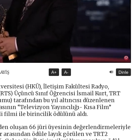
🔊
SAYİŞ
A+
A-
Dinle
rsitesi (HKÜ), İletişim Fakültesi Radyo,
TS) Üçüncü Sınıf Öğrencisi İsmail Kurt, TRT
mu) tarafından bu yıl altıncısı düzenlenen
asının “Televizyon Yayıncılığı- Kısa Film”
filmi ile birincilik ödülünü aldı.
en oluşan 66 jüri üyesinin değerlendirmeleriyle
ser arasından ödüle layık görülen ve TRT2