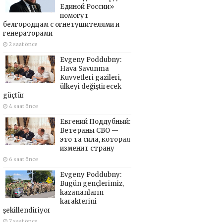
Единой России»
помогут
белгородцам с огнетушителями и
генераторами
2 saat önce
Evgeny Poddubny:
Hava Savunma
Kuvvetleri gazileri,
ülkeyi değiştirecek
güçtür
4 saat önce
Евгений Поддубный:
Ветераны СВО —
это та сила, которая
изменит страну
6 saat önce
Evgeny Poddubny:
Bugün gençlerimiz,
kazananların
karakterini
şekillendiriyor
7 saat önce