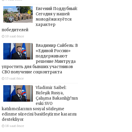
Евгений Поддубный:
Сегодня у нашей
молодёжи куётся
характер
победителей
10 saat önce
Владимир Сайбель: В
«Единой России»
поддерживают
решение Минтруда
упростить для бывших участников
СВО получение соцконтракта
13 saat önce
Vladimir Saibel:
Birleşik Rusya,
Çalışma Bakanlığı’nın
eski SVO
katılımcılarının sosyal sözleşme
edinme sürecini basitleştirme kararını
destekliyor
18 saat önce