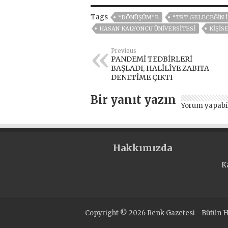
Tags
“DÖNÜŞÜM”E
“TRT GELECEĞIN İ
HASAN KALYONCU ÜNİVERSİTESİ
KIŞIS
Previous
PANDEMİ TEDBİRLERİ
BAŞLADI, HALİLİYE ZABITA
DENETİME ÇIKTI
Bir yanıt yazın
Yorum yapabi
Hakkımızda
K
Copyright © 2026 Renk Gazetesi - Bütün Ha