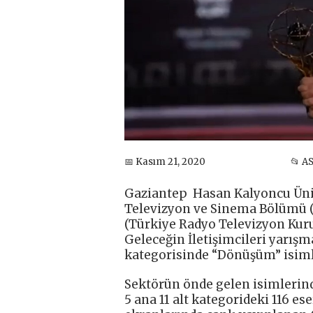
📅 Kasım 21, 2020
📂 A
Gaziantep Hasan Kalyoncu Ünive
Televizyon ve Sinema Bölümü (R
(Türkiye Radyo Televizyon Kuru
Geleceğin İletişimcileri yarışm
kategorisinde “Dönüşüm” isimli 
Sektörün önde gelen isimlerind
5 ana 11 alt kategorideki 116 e