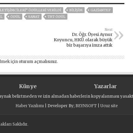
LETIŞIMCILERI” ÖDÜLLERI VERILDI
BİLİŞİM
GAZIANTEP
EL
ÖDÜL
SANAT
TRT ÖDÜL
Next
Dr. Öğr. Üyesi Aynur
Koyuncu, HKÜ. olarak büyük
bir başarıya imza attık
lmek için
oturum açmalısınız
.
Künye
Yazarlar
aynak belirtmeden ve izin almadan haberlerin kopyalanması yasaktı
Haber Yazılımı
| Developer By;
BEYNSOFT
|
Ucuz site
kları Saklıdır.