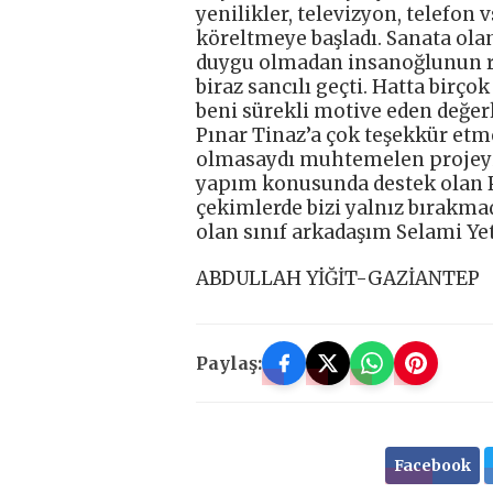
yenilikler, televizyon, telefon
köreltmeye başladı. Sanata ola
duygu olmadan insanoğlunun ro
biraz sancılı geçti. Hatta birç
beni sürekli motive eden değe
Pınar Tinaz’a çok teşekkür et
olmasaydı muhtemelen projeyi
yapım konusunda destek olan P
çekimlerde bizi yalnız bırakma
olan sınıf arkadaşım Selami Ye
ABDULLAH YİĞİT-GAZİANTEP
Paylaş:
Facebook