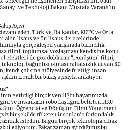
. Geleceğin İletişimcileri Yarışması’nın ödül
 Sanayi ve Teknoloji Bakanı Mustafa Varank’ın
akış Açısı
devam eden, Türkiye, Balkanlar, KKTC ve Orta
mi alan lisans ve ön lisans derecelerinde
ılımıyla gerçekleşen yarışmada birincilik
ısa filmi, toplumsal yozlaşmayı kendisine konu
el efektleri ile göz dolduran “Dönüşüm” filmi,
rın teknoloji bağımlısı olması rahatsızlık duyan 80
n, kendi çalışma atölyesinde ürettiği insan
aşkını ironik bir bakış açısıyla anlatıyor.
ruz”
jinin getirdiği birçok yeniliğin hayatımızda
ini ve insanların robotlaştığını belirten HKÜ
3. Sınıf Öğrencisi ve Dönüşüm Filmi Yönetmeni
nçsiz bir şekilde tüketen insanlarda farkındalık
 yazmak istedim. Bugün birçok teknolojik cihaz
kabul ediyorum. Fakat zaman ayırdığımız bu