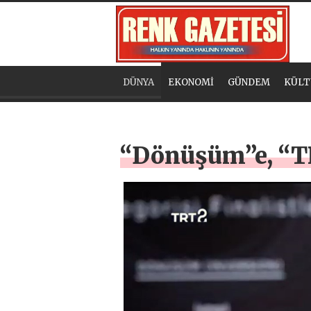
DÜNYA
EKONOMİ
GÜNDEM
KÜLT
“Dönüşüm”e, “TRT