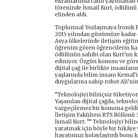
ekranlarında canlı yayınlanan 6
töreninde İsmail Kurt, ödülünü
elinden aldı.
Toplumsal Yozlaşmaya İronik B
2015 yılından günümüze kadar 
Asya ülkelerinde iletişim eğiti
öğrenim gören öğrencilerin kat
ödülünün sahibi olan Kurt’un k
ediniyor. Özgün konusu ve görs
dijital çağ ile birlikte insanla
yaşlarında bilim insanı Kemal’i
duygularına sahip robot Ali’nin 
“Teknolojiyi bilinçsiz tüketiyo
Yaşanılan dijital çağda, teknolo
vazgeçilemez bir konuma geldiğ
İletişim Fakültesi RTS Bölümü 
İsmail Kurt: “” Teknolojiyi bili
yaratmak için böyle bir hikâye
hayatımızı kolaylaştırdı bunu 