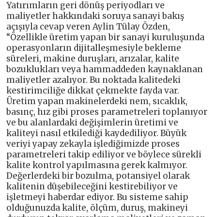
Yatırımların geri dönüş periyodları ve
maliyetler hakkındaki soruya sanayi bakış
açışıyla cevap veren Aylin Tülay Özden,
“Özellikle üretim yapan bir sanayi kuruluşunda
operasyonların dijitalleşmesiyle bekleme
süreleri, makine duruşları, arızalar, kalite
bozuklukları veya hammaddeden kaynaklanan
maliyetler azalıyor. Bu noktada kalitedeki
kestirimciliğe dikkat çekmekte fayda var.
Üretim yapan makinelerdeki nem, sıcaklık,
basınç, hız gibi proses parametreleri toplanıyor
ve bu alanlardaki değişimlerin üretimi ve
kaliteyi nasıl etkilediği kaydediliyor. Büyük
veriyi yapay zekayla işlediğimizde proses
parametreleri takip ediliyor ve böylece sürekli
kalite kontrol yapılmasına gerek kalmıyor.
Değerlerdeki bir bozulma, potansiyel olarak
kalitenin düşebileceğini kestirebiliyor ve
işletmeyi haberdar ediyor. Bu sisteme sahip
olduğunuzda kalite, ölçüm, duruş, makineyi