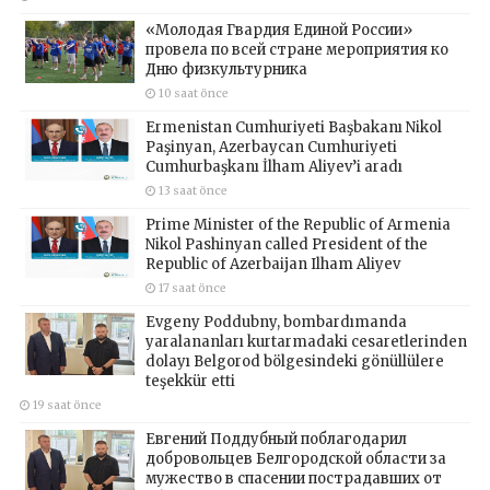
«Молодая Гвардия Единой России»
провела по всей стране мероприятия ко
Дню физкультурника
10 saat önce
Ermenistan Cumhuriyeti Başbakanı Nikol
Paşinyan, Azerbaycan Cumhuriyeti
Cumhurbaşkanı İlham Aliyev’i aradı
13 saat önce
Prime Minister of the Republic of Armenia
Nikol Pashinyan called President of the
Republic of Azerbaijan Ilham Aliyev
17 saat önce
Evgeny Poddubny, bombardımanda
yaralananları kurtarmadaki cesaretlerinden
dolayı Belgorod bölgesindeki gönüllülere
teşekkür etti
19 saat önce
Евгений Поддубный поблагодарил
добровольцев Белгородской области за
мужество в спасении пострадавших от