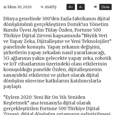
🔊
📅 Ekim 30, 2020
📂 ASAYİŞ
A+
A-
Dinle
Dünya genelinde 300’den fazla fabrikanın dijital
dönüşümünü gerçekleştiren Doruk’un Yönetim
Kurulu Üyesi Aylin Tülay Özden, Fortune 500
Türkiye Dijital Zirvesi kapsamında “Büyük Veri
ve Yapay Zeka, Dijitalleşme ve Yeni Teknolojiler”
panelinde konuştu. Yapay zekanın değişimi,
şirketlerin yapay zekadan nasıl yararlanacağı,
5G ağlarının yakın gelecekte yapay zeka, robotik
ve IoT cihazlarının üzerindeki olası etkilerinin
konuşulduğu panelde Özden, dijitalleşmenin
sanayideki etkilerini ve şirket olarak dijital
dönüşüm sürecine katkılarını katılımcılarla
paylaştı.
“Eylem 2020: Yeni Bir On Yılı Yeniden
Keşfetmek” ana temasıyla dijital olarak
gerçekleştirilen Fortune 500 Türkiye Dijital
Zirvesi; dijital dönüşüm ortamının geliştirilmesi