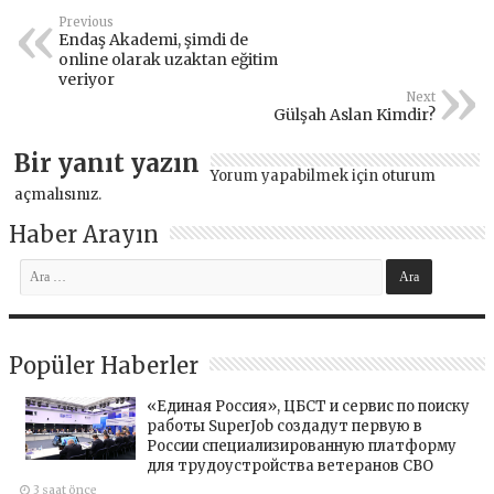
Previous
Endaş Akademi, şimdi de
online olarak uzaktan eğitim
veriyor
Next
Gülşah Aslan Kimdir?
Bir yanıt yazın
Yorum yapabilmek için
oturum
açmalısınız
.
Haber Arayın
Popüler Haberler
«Единая Россия», ЦБСТ и сервис по поиску
работы SuperJob создадут первую в
России специализированную платформу
для трудоустройства ветеранов СВО
3 saat önce