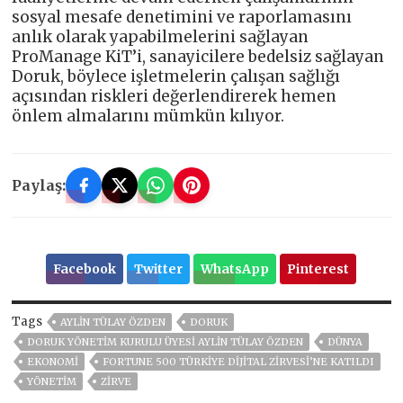
sosyal mesafe denetimini ve raporlamasını
anlık olarak yapabilmelerini sağlayan
ProManage KiT’i, sanayicilere bedelsiz sağlayan
Doruk, böylece işletmelerin çalışan sağlığı
açısından riskleri değerlendirerek hemen
önlem almalarını mümkün kılıyor.
Paylaş:
Facebook
Twitter
WhatsApp
Pinterest
Tags
AYLİN TÜLAY ÖZDEN
DORUK
DORUK YÖNETIM KURULU ÜYESI AYLIN TÜLAY ÖZDEN
DÜNYA
EKONOMİ
FORTUNE 500 TÜRKIYE DIJITAL ZIRVESI’NE KATILDI
YÖNETİM
ZİRVE