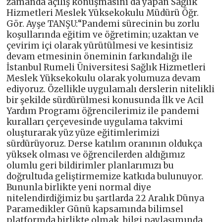
zamanda açılış konuşmasını da yapan Sağlık
Hizmetleri Meslek Yüksekokulu Müdürü Öğr.
Gör. Ayşe TANŞU:“Pandemi sürecinin bu zorlu
koşullarında eğitim ve öğretimin; uzaktan ve
çevirim içi olarak yürütülmesi ve kesintisiz
devam etmesinin öneminin farkındalığı ile
İstanbul Rumeli Üniversitesi Sağlık Hizmetleri
Meslek Yüksekokulu olarak yolumuza devam
ediyoruz. Özellikle uygulamalı derslerin nitelikli
bir şekilde sürdürülmesi konusunda İlk ve Acil
Yardım Programı öğrencilerimiz ile pandemi
kuralları çerçevesinde uygulama takvimi
oluşturarak yüz yüze eğitimlerimizi
sürdürüyoruz. Derse katılım oranının oldukça
yüksek olması ve öğrencilerden aldığımız
olumlu geri bildirimler planlarımızı bu
doğrultuda geliştirmemize katkıda bulunuyor.
Bununla birlikte yeni normal diye
nitelendirdiğimiz bu şartlarda 22 Aralık Dünya
Paramedikler Günü kapsamında bilimsel
platformda birlikte olmak, bilgi paylaşımında