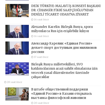
DEİK TÜRKİYE-MALAVİ İŞ KONSEYİ BAŞKANI
DR. CİHANGİR FİKRİ SAATÇİOĞLU’NDAN
DENİZLİ TİCARET ODASI’NA ZİYARET
16 saat önce
Alexander Karelin: Birleşik Rusya, sporu
milyonlarca Rus için erişilebilir kılıyor
16 saat önce
Александр Карелин: «Единая Россия»
делает спорт доступным для миллионов
россиян
17 saat önce
Birleşik Rusya milletvekilleri, SVO
katılımcılarının arazi sahibi olmalarına izin
verecek yasal düzenlemeler üzerinde
çalışacaklar
20 saat önce
В штабе общественной поддержки
«Единой России» в Казани открылась
выставка философской живописи
20 saat önce