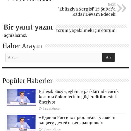
Next
‘Ebüzziya Sergisi’ 15 Şubat’a
Kadar Devam Edecek
Bir yanıt yazın
Yorum yapabilmek için
oturum
açmalısınız
.
Haber Arayın
Popüler Haberler
Birleşik Rusya, eğlence parklarında çocuk
koruma önlemlerinin güçlendirilmesini
öneriyor
6 saat önce
«Единая Россия» предлагает усилить
защиту детей на аттракционах
13 saat önce