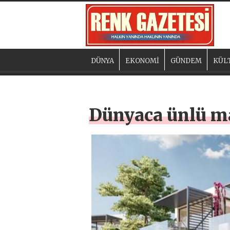
DÜNYA
EKONOMİ
GÜNDEM
KÜL
Dünyaca ünlü m