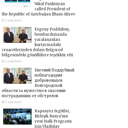
Nikol Pashinyan
called President of
the Republic of Azerbaijan Ilham Aliyev
3 saat önce
Evgeny Poddubny,
bombardımanda
yaralananları
kurtarmadaki
cesaretlerinden dolayı Belgorod
bölgesindeki gönüllülere teşekkür etti
4 saat önce
Евгений Поддубный
поблагодарил
добровольцев
Белгородской
области за мужество в спасении
пострадавших от обстрелов
5 saat önce
Kapsayıcı örgütler,
Birleşik Rusya’nın
yeni Halk Programı
için Vladislav