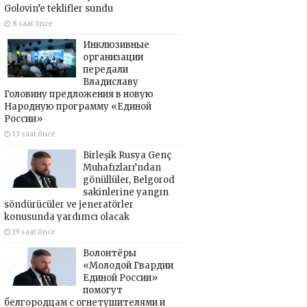
Golovin’e teklifler sundu
8 saat önce
Инклюзивные
организации
передали
Владиславу
Головину предложения в новую
Народную программу «Единой
России»
13 saat önce
Birleşik Rusya Genç
Muhafızları’ndan
gönüllüler, Belgorod
sakinlerine yangın
söndürücüler ve jeneratörler
konusunda yardımcı olacak
19 saat önce
Волонтёры
«Молодой Гвардии
Единой России»
помогут
белгородцам с огнетушителями и