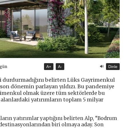
🔊
ugün
A+
A-
Dinle
i durdurmadığını belirten Lüks Gayrimenkul
son dönemin parlayan yıldızı. Bu pandemiye
rimenkul olmak üzere tüm sektörlerde bu
ı alanlardaki yatırımların toplam 5 milyar
arın yatırımlar yaptığını belirten Alp, “Bodrum
 destinasyonlarından biri olmaya aday. Son