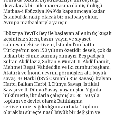
devralarak bir aile macerasına dönüştürdüğü
Matbaa-i Ebüzziya 1949’da kapanıncaya kadar,
İstanbul’da rakip olacak bir matbaa yoktur,
Avrupa matbaalarıyla yarışır.
Ebüzziya Tevfik Bey ile başlayan ailenin üç kuşak
kesintisiz süren, basın-yayın ve siyaset
sahnesindeki serüveni, İstanbul’un hatta
Türkiye’nin son 150 yılının özetidir desek, çok da
iddialı bir cümle kurmuş olmayız. Beş padişah,
Sultan Abdülaziz, Sultan V. Murat, II. Abdülhamit,
Mehmet Reşat, Vahdeddin ve iki cumhurbaşkanı,
Atatürk ve İnönü devrini görmüşler; altı büyük
savaş, 93 Harbi (1876 Osmanlı Rus Savaşı), İtalyan
Harbi, Balkan Harbi, I. Dünya Savaşı, İstiklal
Savaşı ve II. Dünya Savaşı yaşamışlar. Yığınla
hükümetle, iktidarla çalışmışlar. Bu 150 yıla
toplum ve devlet olarak Batılılaşma
serüvenimizi sığdırdığımız ortada. Toplum
olarak bu süreçte nasıl büyük bir değişim ve