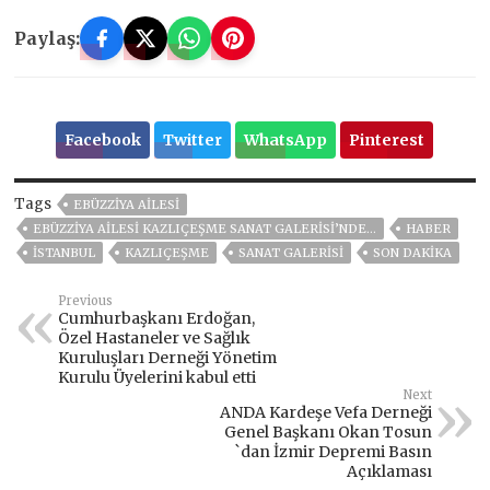
Paylaş:
Facebook
Twitter
WhatsApp
Pinterest
Tags
EBÜZZIYA AILESI
EBÜZZIYA AILESI KAZLIÇEŞME SANAT GALERISI’NDE…
HABER
ISTANBUL
KAZLIÇEŞME
SANAT GALERISI
SON DAKIKA
Previous
Cumhurbaşkanı Erdoğan,
Özel Hastaneler ve Sağlık
Kuruluşları Derneği Yönetim
Kurulu Üyelerini kabul etti
Next
ANDA Kardeşe Vefa Derneği
Genel Başkanı Okan Tosun
`dan İzmir Depremi Basın
Açıklaması