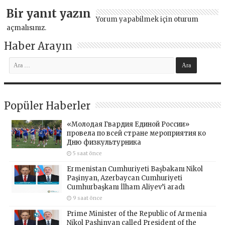
Bir yanıt yazın
Yorum yapabilmek için
oturum
açmalısınız
.
Haber Arayın
Popüler Haberler
«Молодая Гвардия Единой России»
провела по всей стране мероприятия ко
Дню физкультурника
5 saat önce
Ermenistan Cumhuriyeti Başbakanı Nikol
Paşinyan, Azerbaycan Cumhuriyeti
Cumhurbaşkanı İlham Aliyev’i aradı
9 saat önce
Prime Minister of the Republic of Armenia
Nikol Pashinyan called President of the