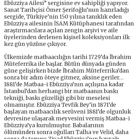
Ebüzziya Ailesi” sergisine ev sahipliği yapıyor.
Sanat Tarihçisi Ömer Şerifoğlu’nun hazırladığı
sergide, Türkiye’nin 150 yılına tanıklık eden
Ebüzziya ailesinin İSAM Kütüphanesi tarafından
araştırmacılara açılan zengin arşivi ve aile
üyelerinden derlenen kişisel koleksiyonları ilk
kez gün yüzüne çıkıyor.
Ülkemizde matbaacılığın tarihi 1729’da İbrahim
Müteferrika ile başlar. Bütün dünyada günden
güne gelişirken bizde İbrahim Müteferrika’dan
sonra bir adım öteye gitmez, aksine geriler…
1881’de Matbaa-i Ebüzziya’nın açılışına kadar
İstanbul’dan herhangi bir matbaanın baskı
tekniği, baskı güzelliği gibi bir meselesi
olmamıştır. Ebüzziya Tevfik Bey’in 1871’de
başlayan matbaacılık serüveni 1881’de olgunluk
devresine ulaşarak meyvesini vermiş Matbaa-i
Ebüzziya’ya kurulmuştur. Babalarının
ölümünden sonra oğulları Talha ve Velid, daha
sonra da torunu Ziyad Ebüzziya’nın bayrağı