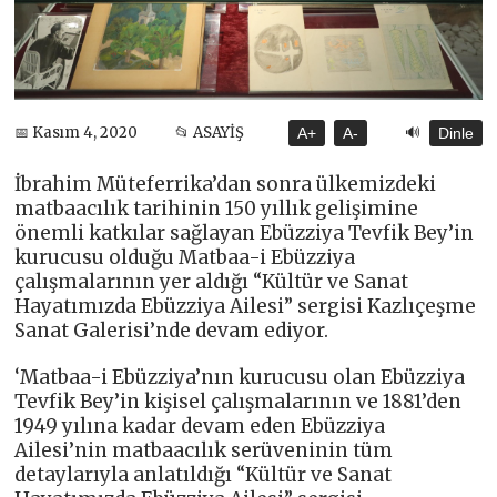
🔊
📅 Kasım 4, 2020
📂 ASAYİŞ
A+
A-
Dinle
İbrahim Müteferrika’dan sonra ülkemizdeki
matbaacılık tarihinin 150 yıllık gelişimine
önemli katkılar sağlayan Ebüzziya Tevfik Bey’in
kurucusu olduğu Matbaa-i Ebüzziya
çalışmalarının yer aldığı “Kültür ve Sanat
Hayatımızda Ebüzziya Ailesi” sergisi Kazlıçeşme
Sanat Galerisi’nde devam ediyor.
‘Matbaa-i Ebüzziya’nın kurucusu olan Ebüzziya
Tevfik Bey’in kişisel çalışmalarının ve 1881’den
1949 yılına kadar devam eden Ebüzziya
Ailesi’nin matbaacılık serüveninin tüm
detaylarıyla anlatıldığı “Kültür ve Sanat