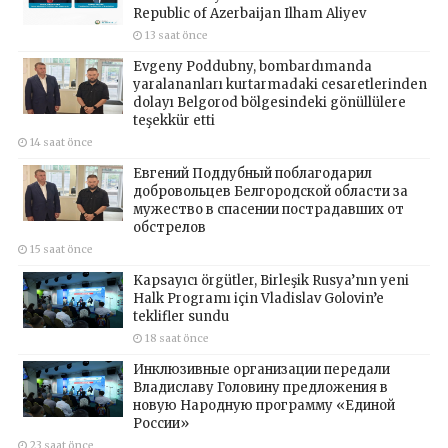
Republic of Azerbaijan Ilham Aliyev
13 saat önce
Evgeny Poddubny, bombardımanda
yaralananları kurtarmadaki cesaretlerinden
dolayı Belgorod bölgesindeki gönüllülere
teşekkür etti
14 saat önce
Евгений Поддубный поблагодарил
добровольцев Белгородской области за
мужество в спасении пострадавших от
обстрелов
15 saat önce
Kapsayıcı örgütler, Birleşik Rusya’nın yeni
Halk Programı için Vladislav Golovin’e
teklifler sundu
18 saat önce
Инклюзивные организации передали
Владиславу Головину предложения в
новую Народную программу «Единой
России»
23 saat önce