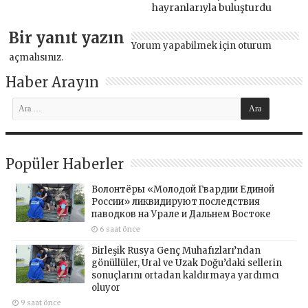
hayranlarıyla buluşturdu
Bir yanıt yazın
Yorum yapabilmek için
oturum
açmalısınız
.
Haber Arayın
Popüler Haberler
Волонтёры «Молодой Гвардии Единой
России» ликвидируют последствия
паводков на Урале и Дальнем Востоке
6 saat önce
Birleşik Rusya Genç Muhafızları’ndan
gönüllüler, Ural ve Uzak Doğu’daki sellerin
sonuçlarını ortadan kaldırmaya yardımcı
oluyor
9 saat önce