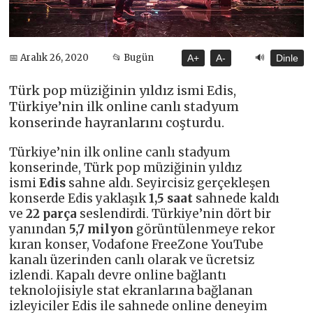
🔊
📅 Aralık 26, 2020
📂 Bugün
A+
A-
Dinle
Türk pop müziğinin yıldız ismi Edis,
Türkiye’nin ilk online canlı stadyum
konserinde hayranlarını coşturdu.
Türkiye’nin ilk online canlı stadyum
konserinde, Türk pop müziğinin yıldız
ismi
Edis
sahne aldı. Seyircisiz gerçekleşen
konserde Edis yaklaşık
1,5 saat
sahnede kaldı
ve
22 parça
seslendirdi. Türkiye’nin dört bir
yanından
5,7 milyon
görüntülenmeye rekor
kıran konser, Vodafone FreeZone YouTube
kanalı üzerinden canlı olarak ve ücretsiz
izlendi. Kapalı devre online bağlantı
teknolojisiyle stat ekranlarına bağlanan
izleyiciler Edis ile sahnede online deneyim