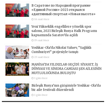
В Саратове по Народной программе
«Единой России»-2021 открылся
адаптивный спортзал «Новая высота»
16 saat önce
Yeni Yükseklik engellilere yönelik spor
salonu, 2021 Birleşik Rusya Halk Programı
kapsamında Saratov’da açıldı
19 saat önce
Yoshkar-Ola’da Nikolai Valuev, “Sağlıklı
Cumhuriyet” projesiyle tanıştı
23 saat önce
MANİSA’DA YILDIZLAR GEÇİDİ: SİYASET, İŞ
DÜNYASI VE SİNEMA CAMİASI ŞEN AİLESİNİN
MUTLULUĞUNDA BULUŞTU
1 gün önce
Birleşik Rusya’nın girişimiyle Yoshkar-Ola’da
bir aile festivali düzenlendi
1 gün önce