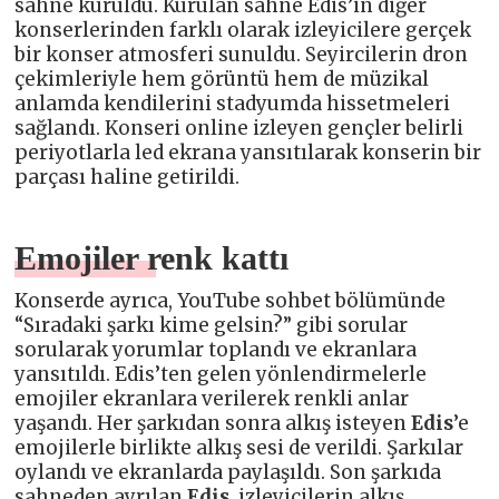
sahne kuruldu. Kurulan sahne Edis’in diğer
konserlerinden farklı olarak izleyicilere gerçek
bir konser atmosferi sunuldu. Seyircilerin dron
çekimleriyle hem görüntü hem de müzikal
anlamda kendilerini stadyumda hissetmeleri
sağlandı. Konseri online izleyen gençler belirli
periyotlarla led ekrana yansıtılarak konserin bir
parçası haline getirildi.
Emojiler renk kattı
Konserde ayrıca, YouTube sohbet bölümünde
“Sıradaki şarkı kime gelsin?” gibi sorular
sorularak yorumlar toplandı ve ekranlara
yansıtıldı. Edis’ten gelen yönlendirmelerle
emojiler ekranlara verilerek renkli anlar
yaşandı. Her şarkıdan sonra alkış isteyen
Edis
’e
emojilerle birlikte alkış sesi de verildi. Şarkılar
oylandı ve ekranlarda paylaşıldı. Son şarkıda
sahneden ayrılan
Edis
, izleyicilerin alkış