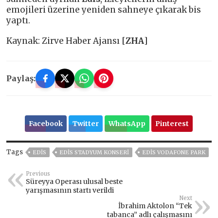
emojileri üzerine yeniden sahneye çıkarak bis
yaptı.
Kaynak: Zirve Haber Ajansı [
ZHA
]
Paylaş:
Facebook
Twitter
WhatsApp
Pinterest
Tags
EDIS
EDIS STADYUM KONSERI
EDIS VODAFONE PARK
Previous
Süreyya Operası ulusal beste
yarışmasının startı verildi
Next
İbrahim Aktolon “Tek
tabanca” adlı çalışmasını