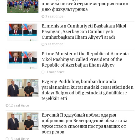
провела по всей стране мероприятия ко
Дню физкультурника
3 saat önce
Ermenistan Cumhuriyeti Başbakanı Nikol
Paşinyan, Azerbaycan Cumhuriyeti
Cumhurbaşkanı İlham Aliyev’i aradı
7 saat önce
Prime Minister of the Republic of Armenia
Nikol Pashinyan called President of the
Republic of Azerbaijan Ilham Aliyev
11 saat önce
Evgeny Poddubny, bombardımanda
yaralananları kurtarmadaki cesaretlerinden
dolayı Belgorod bölgesindeki gönüllülere
teşekkür etti
12 saat önce
Евгений Поддубный поблагодарил
добровольцев Белгородской области за
мужество в спасении пострадавших от
обстрелов
13 saat önce