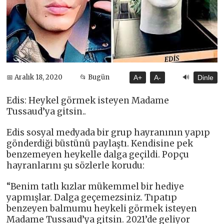
🔊
📅 Aralık 18, 2020
📂 Bugün
A+
A-
Dinle
Edis: Heykel görmek isteyen Madame
Tussaud’ya gitsin..
Edis sosyal medyada bir grup hayranının yapıp
gönderdiği büstünü paylaştı. Kendisine pek
benzemeyen heykelle dalga geçildi. Popçu
hayranlarını şu sözlerle korudu:
“Benim tatlı kızlar mükemmel bir hediye
yapmışlar. Dalga geçemezsiniz. Tıpatıp
benzeyen balmumu heykeli görmek isteyen
Madame Tussaud’ya gitsin. 2021’de geliyor