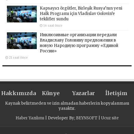
Kapsayıcı örgütler, Birleşik Rusya’nın yeni
Halk Programı için Vladislav Golovin’e
teklifler sundu
16 saat önce
Инклюзивные организации передали
Владиславу Головину предложения в
новую Народную программу «Единой
России»
21 saat önce
Hakkımızda
Künye
Yazarlar
İletişim
Kaynak belirtmeden ve izin almadan haberlerin kopyalanması
yasaktır.
Haber Yazılımı
| Developer By;
BEYNSOFT
|
Ucuz site