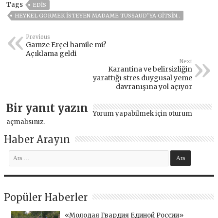
Tags
EDIS
HEYKEL GÖRMEK ISTEYEN MADAME TUSSAUD’YA GITSIN..
Previous
Gamze Erçel hamile mi?
Açıklama geldi
Next
Karantina ve belirsizliğin
yarattığı stres duygusal yeme
davranışına yol açıyor
Bir yanıt yazın
Yorum yapabilmek için
oturum
açmalısınız
.
Haber Arayın
Popüler Haberler
«Молодая Гвардия Единой России»