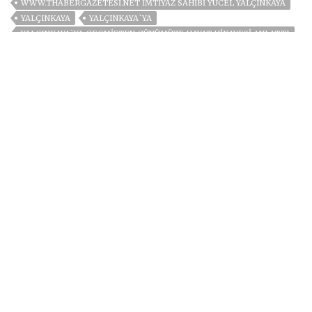
WWW.THABERGAZETESI.NET İMTIYAZ SAHIBI YÜCEL YALÇINKAYA
YALÇINKAYA
YALÇINKAYA`YA
YALÇINKAYA`YA GEÇMİŞTEN GÜNÜMÜZE HAYAT HİKAYESİ ANLATTI
YÖNETMEN MEHMET ALİ GÜNDOĞDU
YÜCEL
YÜCEL YALÇINKAYA
Previous
EFSANE YÖNETMEN
MEHMET ALİ GÜNDOĞDU
YALÇINKAYA`YA GEÇMİŞTEN
GÜNÜMÜZE HAYAT
HİKAYESİ ANLATTI
Next
Cumhurbaşkanı Ersin
Tatar’ın, Lefke’nin Kurtuluş
Günü mesajı:
Haber Arayın