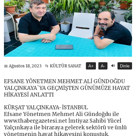
🔊
📅 Ağustos 18, 2023
📂 KÜLTÜR SANAT
A+
A-
Dinle
EFSANE YÖNETMEN MEHMET ALİ GÜNDOĞDU
YALÇINKAYA`YA GEÇMİŞTEN GÜNÜMÜZE HAYAT
HİKAYESİ ANLATTI
KÜRŞAT YALÇINKAYA-İSTANBUL
Efsane Yönetmen Mehmet Ali Gündoğdu ile
www.thabergazetesi.net İmtiyaz Sahibi Yücel
Yalçınkaya ile biraraya gelerek sektörü ve ünlü
yönetmenin hayat hikayesini konuştuk.