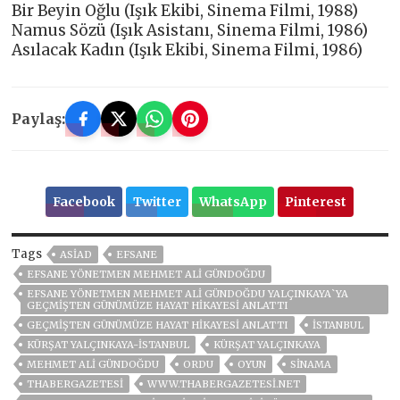
Bir Beyin Oğlu (Işık Ekibi, Sinema Filmi, 1988)
Namus Sözü (Işık Asistanı, Sinema Filmi, 1986)
Asılacak Kadın (Işık Ekibi, Sinema Filmi, 1986)
Paylaş:
Facebook
Twitter
WhatsApp
Pinterest
Tags
ASİAD
EFSANE
EFSANE YÖNETMEN MEHMET ALİ GÜNDOĞDU
EFSANE YÖNETMEN MEHMET ALİ GÜNDOĞDU YALÇINKAYA`YA
GEÇMİŞTEN GÜNÜMÜZE HAYAT HİKAYESİ ANLATTI
GEÇMİŞTEN GÜNÜMÜZE HAYAT HİKAYESİ ANLATTI
ISTANBUL
KÜRŞAT YALÇINKAYA-İSTANBUL
KÜRŞAT YALÇINKAYA
MEHMET ALİ GÜNDOĞDU
ORDU
OYUN
SINAMA
THABERGAZETESI
WWW.THABERGAZETESI.NET