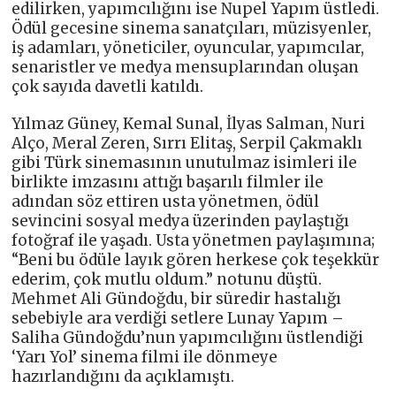
edilirken, yapımcılığını ise Nupel Yapım üstledi.
Ödül gecesine sinema sanatçıları, müzisyenler,
iş adamları, yöneticiler, oyuncular, yapımcılar,
senaristler ve medya mensuplarından oluşan
çok sayıda davetli katıldı.
Yılmaz Güney, Kemal Sunal, İlyas Salman, Nuri
Alço, Meral Zeren, Sırrı Elitaş, Serpil Çakmaklı
gibi Türk sinemasının unutulmaz isimleri ile
birlikte imzasını attığı başarılı filmler ile
adından söz ettiren usta yönetmen, ödül
sevincini sosyal medya üzerinden paylaştığı
fotoğraf ile yaşadı. Usta yönetmen paylaşımına;
“Beni bu ödüle layık gören herkese çok teşekkür
ederim, çok mutlu oldum.” notunu düştü.
Mehmet Ali Gündoğdu, bir süredir hastalığı
sebebiyle ara verdiği setlere Lunay Yapım –
Saliha Gündoğdu’nun yapımcılığını üstlendiği
‘Yarı Yol’ sinema filmi ile dönmeye
hazırlandığını da açıklamıştı.