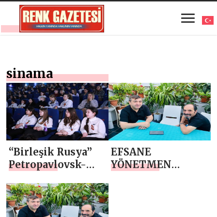
sinama
“Birleşik Rusya”
EFSANE
Petropavlovsk-
YÖNETMEN
Kamchatsky’nin
MEHMET ALİ
okul çocukları için
GÜNDOĞDU
sinemaya bir gezi
YALÇINKAYA`YA
düzenledi
GEÇMİŞTEN