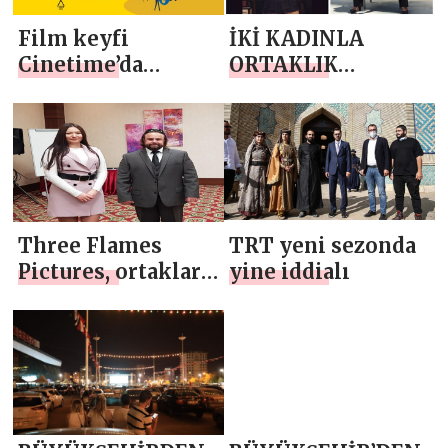
Film keyfi
İKİ KADINLA
Cinetime’da
ORTAKLIK
yeniden başlıyor
AVANTAJIM
Three Flames
TRT yeni sezonda
Pictures, ortakları
yine iddialı
yollarına emin
adımlarla devam
ediyorlar