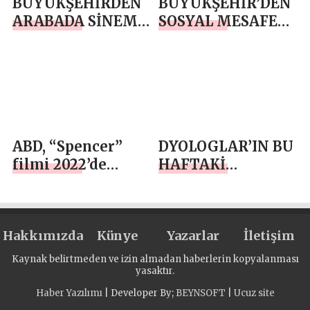
BÜYÜKŞEHİRDEN
BÜYÜKŞEHİR’DEN
ARABADA SİNEMA
SOSYAL MESAFELİ
KEYFİ
AÇIK HAVA
SİNEMASI
ABD, “Spencer”
DYOLOGLAR’IN BU
filmi 2022’de
HAFTAKİ
sinemaseverlerle
KONUKLARI
buluşacak
MADRA VE KİRAZ
Hakkımızda
Künye
Yazarlar
İletişim
Kaynak belirtmeden ve izin almadan haberlerin kopyalanması
yasaktır.
Haber Yazılımı
| Developer By;
BEYNSOFT
|
Ucuz site