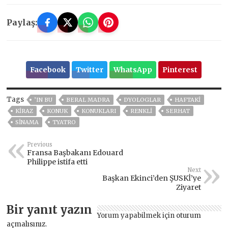
Paylaş:
Facebook
Twitter
WhatsApp
Pinterest
Tags
’IN BU
BERAL MADRA
DYOLOGLAR
HAFTAKİ
KİRAZ
KONUK
KONUKLARI
RENKLİ
SERHAT
SINAMA
TYATRO
Previous
Fransa Başbakanı Edouard
Philippe istifa etti
Next
Başkan Ekinci’den ŞUSKİ’ye
Ziyaret
Bir yanıt yazın
Yorum yapabilmek için
oturum
açmalısınız
.