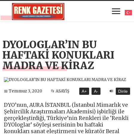
DYOLOGLAR’IN BU
HAFTAKİ KONUKLARI
MADRA VE KİRAZ
🔊
📅 Temmuz 3, 2020
📂 ASAYİŞ
A+
A-
Dinle
DYO’nun, AURA İSTANBUL (İstanbul Mimarlık ve
Şehircilik Araştırmaları Akademisi) işbirliği ile
gerçekleştirdiği, Türkiye’nin Renkleri ile ‘Renkli
DYOloglar’ söyleşi serisinin bu haftaki
konukları sanat eleştirmeni ve küratör Beral