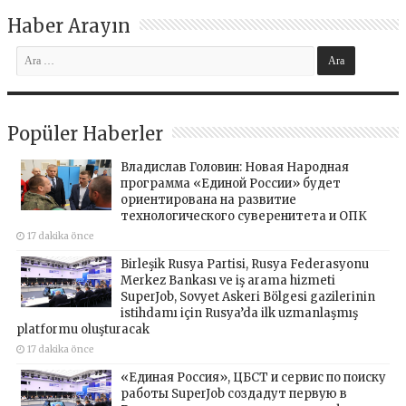
Haber Arayın
Popüler Haberler
Владислав Головин: Новая Народная
программа «Единой России» будет
ориентирована на развитие
технологического суверенитета и ОПК
17 dakika önce
Birleşik Rusya Partisi, Rusya Federasyonu
Merkez Bankası ve iş arama hizmeti
SuperJob, Sovyet Askeri Bölgesi gazilerinin
istihdamı için Rusya’da ilk uzmanlaşmış
platformu oluşturacak
17 dakika önce
«Единая Россия», ЦБСТ и сервис по поиску
работы SuperJob создадут первую в