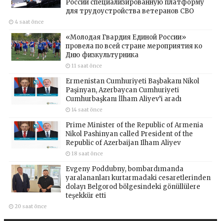
России специализированную платформу
для трудоустройства ветеранов СВО
4 saat önce
«Молодая Гвардия Единой России»
провела по всей стране мероприятия ко
Дню физкультурника
11 saat önce
Ermenistan Cumhuriyeti Başbakanı Nikol
Paşinyan, Azerbaycan Cumhuriyeti
Cumhurbaşkanı İlham Aliyev’i aradı
14 saat önce
Prime Minister of the Republic of Armenia
Nikol Pashinyan called President of the
Republic of Azerbaijan Ilham Aliyev
18 saat önce
Evgeny Poddubny, bombardımanda
yaralananları kurtarmadaki cesaretlerinden
dolayı Belgorod bölgesindeki gönüllülere
teşekkür etti
20 saat önce