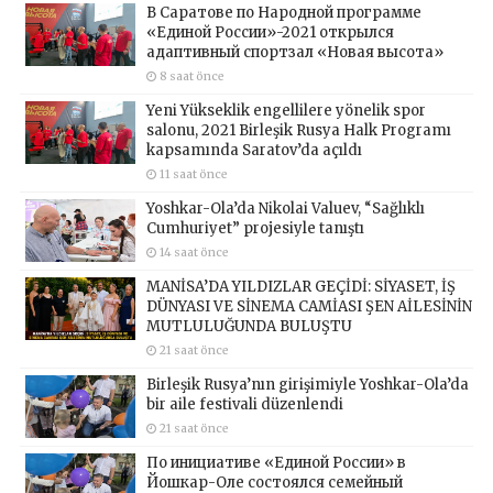
В Саратове по Народной программе
«Единой России»-2021 открылся
адаптивный спортзал «Новая высота»
8 saat önce
Yeni Yükseklik engellilere yönelik spor
salonu, 2021 Birleşik Rusya Halk Programı
kapsamında Saratov’da açıldı
11 saat önce
Yoshkar-Ola’da Nikolai Valuev, “Sağlıklı
Cumhuriyet” projesiyle tanıştı
14 saat önce
MANİSA’DA YILDIZLAR GEÇİDİ: SİYASET, İŞ
DÜNYASI VE SİNEMA CAMİASI ŞEN AİLESİNİN
MUTLULUĞUNDA BULUŞTU
21 saat önce
Birleşik Rusya’nın girişimiyle Yoshkar-Ola’da
bir aile festivali düzenlendi
21 saat önce
По инициативе «Единой России» в
Йошкар-Оле состоялся семейный