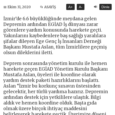
🔊
📅 Ekim 31, 2020
📂 ASAYİŞ
A+
A-
Dinle
İzmir’de 6.6 büyüklüğünde meydana gelen
Depremin ardından EGİAD İş dünyası zarar
görenlere yardım konusunda harekete geçti.
Yakınlarını kaybedenlere baş sağlığı yaralılara
şifalar dileyen Ege Genç İş İnsanları Derneği
Başkanı Mustafa Aslan, tüm İzmirlilere geçmiş
olsun dileklerini iletti.
Deprem sonrasında yönetim kurulu ile hemen
harekete geçen EGİAD Yönetim Kurulu Başkanı
Mustafa Aslan, üyeleri ile koordine olarak
yardım destek paketi hazırlıklarını başlattı.
Aslan “İzmir bu korkunç sınavın üstesinden
gelecektir, her türlü yardıma hazırız. Depremin
ardından destek için yetkililere ulaştık. Bilgi
aldık ve hemen koordine olduk. Başta gıda
olmak üzere birçok ihtiyaç maddesini
belirleyerek harekete geçtik. Üzerimize düşeni