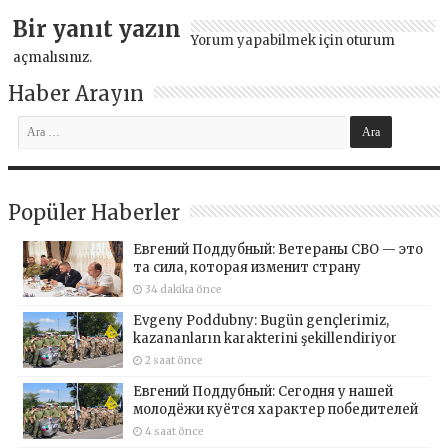
Bir yanıt yazın
Yorum yapabilmek için
oturum
açmalısınız
.
Haber Arayın
Popüler Haberler
Евгений Поддубный: Ветераны СВО — это
та сила, которая изменит страну
34 dakika önce
Evgeny Poddubny: Bugün gençlerimiz,
kazananların karakterini şekillendiriyor
2 saat önce
Евгений Поддубный: Сегодня у нашей
молодёжи куётся характер победителей
4 saat önce