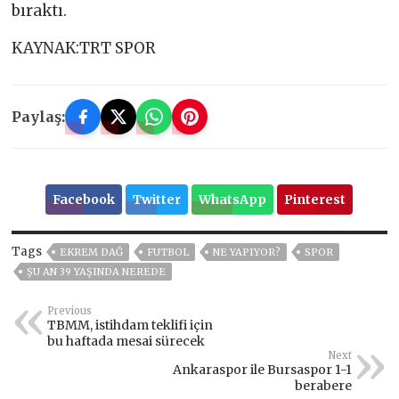
bıraktı.
KAYNAK:TRT SPOR
Paylaş:
Facebook
Twitter
WhatsApp
Pinterest
Tags
EKREM DAĞ
FUTBOL
NE YAPIYOR?
SPOR
ŞU AN 39 YAŞINDA NEREDE
Previous
TBMM, istihdam teklifi için
bu haftada mesai sürecek
Next
Ankaraspor ile Bursaspor 1-1
berabere