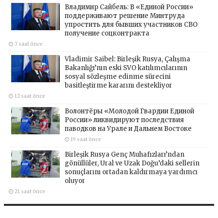
Владимир Сайбель: В «Единой России»
поддерживают решение Минтруда
упростить для бывших участников СВО
получение соцконтракта
7 saat önce
Vladimir Saibel: Birleşik Rusya, Çalışma
Bakanlığı’nın eski SVO katılımcılarının
sosyal sözleşme edinme sürecini
basitleştirme kararını destekliyor
12 saat önce
Волонтёры «Молодой Гвардии Единой
России» ликвидируют последствия
паводков на Урале и Дальнем Востоке
19 saat önce
Birleşik Rusya Genç Muhafızları’ndan
gönüllüler, Ural ve Uzak Doğu’daki sellerin
sonuçlarını ortadan kaldırmaya yardımcı
oluyor
21 saat önce