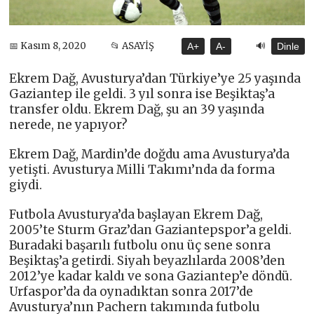
🔊
📅 Kasım 8, 2020
📂 ASAYİŞ
A+
A-
Dinle
Ekrem Dağ, Avusturya’dan Türkiye’ye 25 yaşında
Gaziantep ile geldi. 3 yıl sonra ise Beşiktaş’a
transfer oldu. Ekrem Dağ, şu an 39 yaşında
nerede, ne yapıyor?
Ekrem Dağ, Mardin’de doğdu ama Avusturya’da
yetişti. Avusturya Milli Takımı’nda da forma
giydi.
Futbola Avusturya’da başlayan Ekrem Dağ,
2005’te Sturm Graz’dan Gaziantepspor’a geldi.
Buradaki başarılı futbolu onu üç sene sonra
Beşiktaş’a getirdi. Siyah beyazlılarda 2008’den
2012’ye kadar kaldı ve sona Gaziantep’e döndü.
Urfaspor’da da oynadıktan sonra 2017’de
Avusturya’nın Pachern takımında futbolu