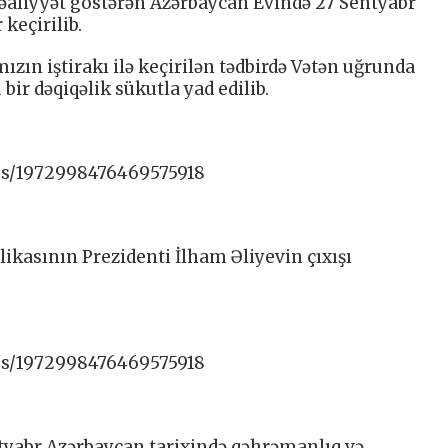
fəaliyyət göstərən Azərbaycan Evində 27 Sentyabr
keçirilib.
zın iştirakı ilə keçirilən tədbirdə Vətən uğrunda
ir dəqiqəlik sükutla yad edilib.
tus/1972998476469575918
kasının Prezidenti İlham Əliyevin çıxışı
tus/1972998476469575918
ntyabr Azərbaycan tarixində qəhrəmanlıq və