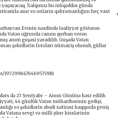
di yaşayacaq. Xalqımız bu müqəddəs gündə
ehtiramla anır və onların qəhrəmanlığını heç vaxt
zərbaycan Evinin nəzdində fəaliyyət göstərən
də Vətən uğrunda canını qurban verən
muş anım guşəsi yaradılıb. Guşədə Vətən
əman şəhidlərin fotoları nümayiş olunub, güllər
tus/1972998476469575918
ərs də 27 Sentyabr – Anım Gününə həsr edilib.
yəti, 44 günlük Vətən müharibəsinin gedişi,
ığı və şəhidlərin əbədi xatirəsi haqqında geniş
da Vətənə sevgi və milli şüur hisslərinin