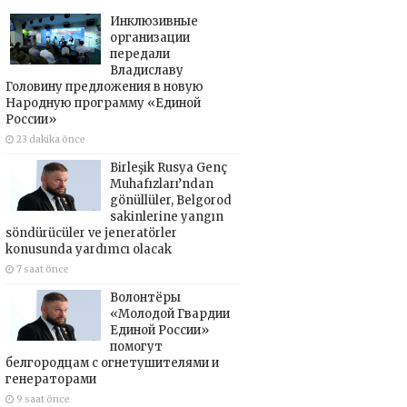
Инклюзивные
организации
передали
Владиславу
Головину предложения в новую
Народную программу «Единой
России»
23 dakika önce
Birleşik Rusya Genç
Muhafızları’ndan
gönüllüler, Belgorod
sakinlerine yangın
söndürücüler ve jeneratörler
konusunda yardımcı olacak
7 saat önce
Волонтёры
«Молодой Гвардии
Единой России»
помогут
белгородцам с огнетушителями и
генераторами
9 saat önce