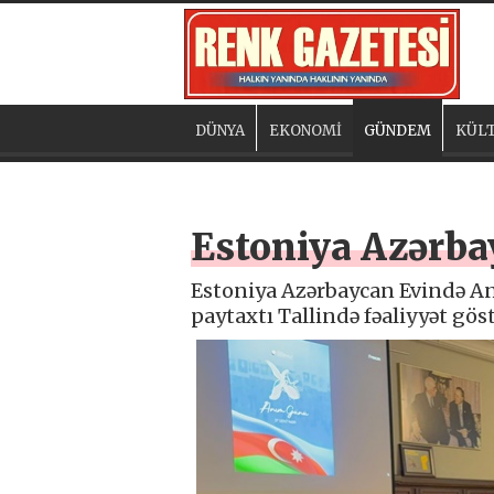
DÜNYA
EKONOMİ
GÜNDEM
KÜLT
Estoniya Azərb
Estoniya Azərbaycan Evində A
paytaxtı Tallində fəaliyyət gö