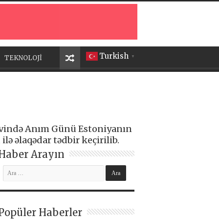
Turkish
TEKNOLOJİ
▼
 Evində Anım Günü Estoniyanın
ə əlaqədar tədbir keçirilib.
Haber Arayın
Popüler Haberler