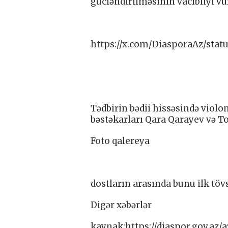
gücləndirilməsinin vacibliyi vu
https://x.com/DiasporaAz/sta
Tədbirin bədii hissəsində viol
bəstəkarları Qara Qarayev və Tof
Foto qalereya
dostların arasında bunu ilk töv
Digər xəbərlər
kaynak:https://diaspor.gov.az