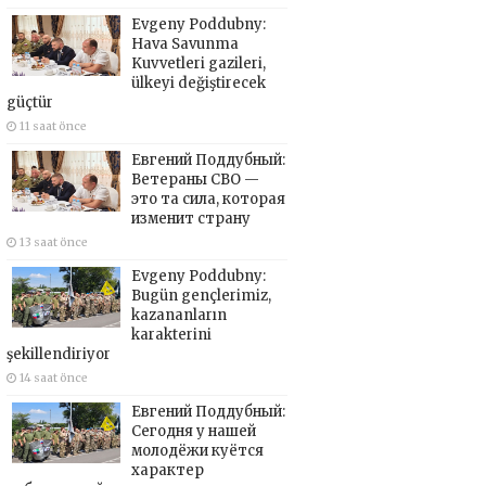
Evgeny Poddubny:
Hava Savunma
Kuvvetleri gazileri,
ülkeyi değiştirecek
güçtür
11 saat önce
Евгений Поддубный:
Ветераны СВО —
это та сила, которая
изменит страну
13 saat önce
Evgeny Poddubny:
Bugün gençlerimiz,
kazananların
karakterini
şekillendiriyor
14 saat önce
Евгений Поддубный:
Сегодня у нашей
молодёжи куётся
характер