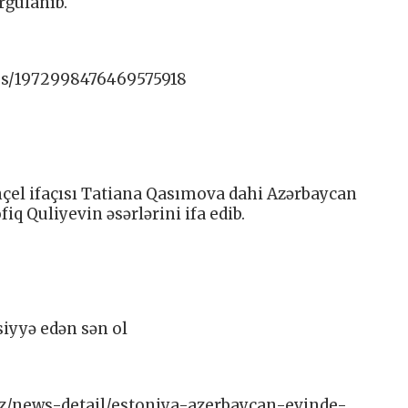
rğulanıb.
tus/1972998476469575918
onçel ifaçısı Tatiana Qasımova dahi Azərbaycan
iq Quliyevin əsərlərini ifa edib.
siyyə edən sən ol
/az/news-detail/estoniya-azerbaycan-evinde-