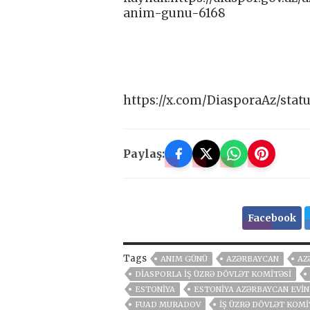
anim-gunu-6168
https://x.com/DiasporaAz/sta
Paylaş:
Facebook
Tags
ANIM GÜNÜ
AZƏRBAYCAN
AZ
DIASPORLA İŞ ÜZRƏ DÖVLƏT KOMITƏSI
ESTONIYA
ESTONIYA AZƏRBAYCAN EVI
FUAD MURADOV
İŞ ÜZRƏ DÖVLƏT KOMI