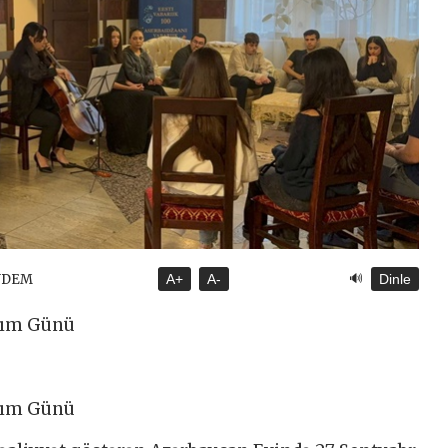
🔊
NDEM
A+
A-
Dinle
nım Günü
nım Günü