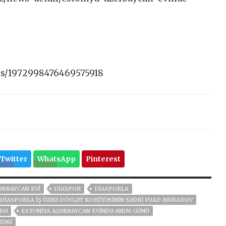
tus/1972998476469575918
Twitter
WhatsApp
Pinterest
ƏRBAYCAN EVI
DIASPOR
DIASPORLA
DIASPORLA İŞ ÜZRƏ DÖVLƏT KOMITƏSININ SƏDRI FUAD MURADOV
NDƏ
ESTONIYA AZƏRBAYCAN EVINDƏ ANIM GÜNÜ
TƏSI