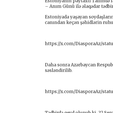
Estoniyanın paytaxtı Tallində 
– Anım Günü ilə əlaqədar tədbir 
Estoniyada yaşayan soydaşlarımı
canından keçən şəhidlərin ruhu b
https://x.com/DiasporaAz/sta
Daha sonra Azərbaycan Respubli
səsləndirilib.
https://x.com/DiasporaAz/sta
Tədbirdə qeyd olunub ki, 27 Se