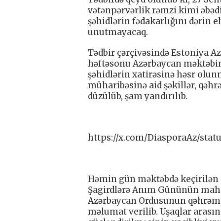
vətənpərvərlik rəmzi kimi əbə
şəhidlərin fədakarlığını dərin 
unutmayacaq.
Tədbir çərçivəsində Estoniya A
həftəsonu Azərbaycan məktəbin
şəhidlərin xatirəsinə həsr olun
müharibəsinə aid şəkillər, qəhr
düzülüb, şam yandırılıb.
https://x.com/DiasporaAz/sta
Həmin gün məktəbdə keçirilən d
Şagirdlərə Anım Gününün mahiy
Azərbaycan Ordusunun qəhrəmanl
məlumat verilib. Uşaqlar arasın