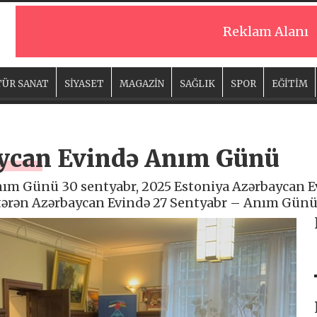
Reklam Alanı
ÜR SANAT
SİYASET
MAGAZİN
SAĞLIK
SPOR
EĞİTİM
aycan Evində Anım Günü
nım Günü 30 sentyabr, 2025 Estoniya Azərbaycan
stərən Azərbaycan Evində 27 Sentyabr – Anım Günü il