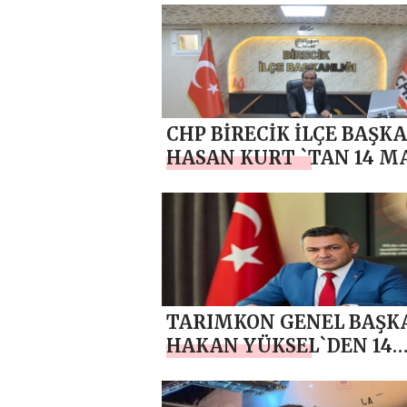
CHP BİRECİK İLÇE BAŞK
HASAN KURT `TAN 14 M
DÜNYA ÇİFTÇİLER GÜNÜ
MESAJI
TARIMKON GENEL BAŞK
HAKAN YÜKSEL`DEN 14
MAYIS DÜNYA ÇİFTÇİLE
GÜNÜ MESAJI