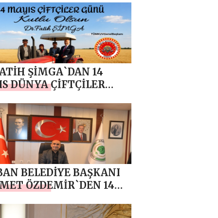
ÇİLER GÜNÜ MESAJI
FATİH ŞİMGA`DAN 14
S DÜNYA ÇİFTÇİLER
 MESAJI
AN BELEDİYE BAŞKANI
MET ÖZDEMİR`DEN 14
S DÜNYA ÇİFTÇİLER
 MESAJI