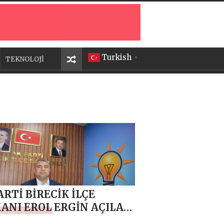
Turkish
TEKNOLOJİ
▼
ARTİ BİRECİK İLÇE
ANI EROL ERGİN AÇILAN
 14 MAYIS DÜNYA