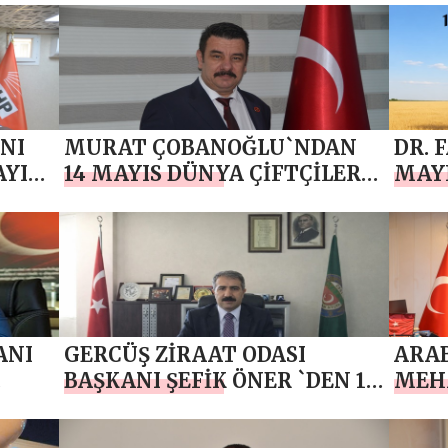
ÇİFT
ANI
MURAT ÇOBANOĞLU`NDAN
DR. 
AYIS
14 MAYIS DÜNYA ÇİFTÇİLER
MAYI
GÜNÜ MESAJI
GÜNÜ
ANI
GERCÜŞ ZİRAAT ODASI
ARAB
BAŞKANI ŞEFİK ÖNER `DEN 14
MEH
R
MAYIS DÜNYA ÇİFTÇİLER
MAYI
GÜNÜ MESAJI
GÜNÜ