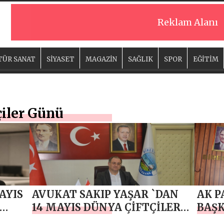
Reklam Alanı
TÜR SANAT
SİYASET
MAGAZİN
SAĞLIK
SPOR
EĞİTİM
çiler Günü
AYIS
AVUKAT SAKIP YAŞAR `DAN
AK P
14 MAYIS DÜNYA ÇİFTÇİLER
BAŞK
GÜNÜ MESAJ
`DAN