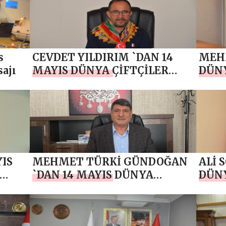
s
CEVDET YILDIRIM `DAN 14
MEHM
ajı
MAYIS DÜNYA ÇİFTÇİLER
DÜNY
GÜNÜ MESAJI
MESA
YIS
MEHMET TÜRKİ GÜNDOĞAN
ALİ 
`DAN 14 MAYIS DÜNYA
DÜNY
ÇİFTÇİLER GÜNÜ MESAJI
MESA