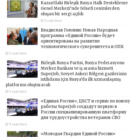
Kazan’daki Birleşik Rusya Halk Destekleme
Genel Merkezi’nde felsefi resimlerden
oluşan bir sergi açıldı
2 saat önce
Владислав Головин: Новая Народная
программа «Единой России» будет
ориентирована на развитие
технологического суверенитета и ОПК
5 saat önce
Birleşik Rusya Partisi, Rusya Federasyonu
Merkez Bankası ve iş arama hizmeti
SuperJob, Sovyet Askeri Bölgesi gazilerinin
istihdamı için Rusya’da ilk uzmanlaşmış
platformu oluşturacak
5 saat önce
«Единая Россия», ЦБСТ и сервис по поиску
работы SuperJob создадут первую в
России специализированную платформу
для трудоустройства ветеранов СВО
9 saat önce
«Молодая Гвардия Единой России»