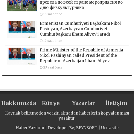
провела по всей стране мероприятия ко
Дню физкультурника
15 saat önce
Ermenistan Cumhuriyeti Başbakanı Nikol
Paşinyan, Azerbaycan Cumhuriyeti
Cumhurbaşkanı İlham Aliyev’i aradı
19 saat önce
Prime Minister of the Republic of Armenia
Nikol Pashinyan called President of the
Republic of Azerbaijan Ilham Aliyev
23 saat önce
Hakkımızda
Künye
Yazarlar
İletişim
Kaynak belirtmeden ve izin almadan haberlerin kopyalanması
yasaktır.
Haber Yazılımı
| Developer By;
BEYNSOFT
|
Ucuz site