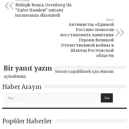
Previous
Birleşik Rusya, Orenburg’da
“Zafer Hamlesi” satranç
turnuvasını düzenledi
Next
Активисты «Единой
России» помогли
восстановить памятник
Героям Великой
Отечественной войны в
Шахтах Ростовской
области
Bir yanıt yazın
Yorum yapabilmek için
oturum
açmalısınız
.
Haber Arayın
Popüler Haberler