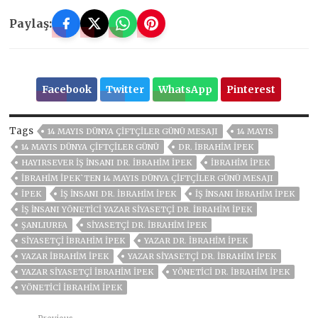
Paylaş:
Facebook
Twitter
WhatsApp
Pinterest
Tags
14 MAYIS DÜNYA ÇİFTÇİLER GÜNÜ MESAJI
14 MAYIS
14 MAYIS DÜNYA ÇIFTÇILER GÜNÜ
DR. İBRAHIM İPEK
HAYIRSEVER IŞ INSANI DR. İBRAHIM İPEK
İBRAHİM İPEK
İBRAHİM İPEK`TEN 14 MAYIS DÜNYA ÇİFTÇİLER GÜNÜ MESAJI
İPEK
İŞ İNSANI DR. İBRAHIM İPEK
İŞ İNSANI İBRAHIM İPEK
İŞ İNSANI YÖNETICI YAZAR SIYASETÇI DR. İBRAHIM İPEK
ŞANLIURFA
SIYASETÇI DR. İBRAHIM İPEK
SIYASETÇI İBRAHIM İPEK
YAZAR DR. İBRAHIM İPEK
YAZAR İBRAHIM İPEK
YAZAR SIYASETÇI DR. İBRAHIM İPEK
YAZAR SIYASETÇI İBRAHIM İPEK
YÖNETICI DR. İBRAHIM İPEK
YÖNETICI İBRAHIM İPEK