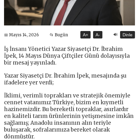
🔊
📅 Mayıs 14, 2026
📂 Bugün
A+
A-
Dinle
İş İnsanı Yönetici Yazar Siyasetçi Dr. İbrahim
İpek, 14 Mayıs Dünya Çiftçiler Günü dolayısıyla
bir mesaj yayınladı.
Yazar Siyasetçi Dr. İbrahim İpek, mesajında şu
ifadelere yer verdi;
İklimi, verimli toprakları ve stratejik önemiyle
cennet vatanımız Türkiye, bizim en kıymetli
hazinemizdir. Bu bereketli topraklar, asırlardır
en kaliteli tarım ürünlerinin yetişmesine imkân
sağlamış; Anadolu insanının alın teriyle
buluşarak, sofralarımıza bereket olarak
dönmüştür.