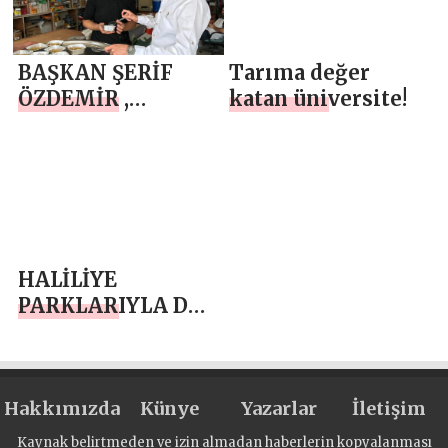
BAŞKAN ŞERİF
Tarıma değer
ÖZDEMİR ,
katan üniversite!
ARABAN HALKINA
AŞURE DAĞITIMI
YAPTI
HALİLİYE
PARKLARIYLA DA
GÖZ DOLDURUYOR
Hakkımızda
Künye
Yazarlar
İletişim
Kaynak belirtmeden ve izin almadan haberlerin kopyalanması