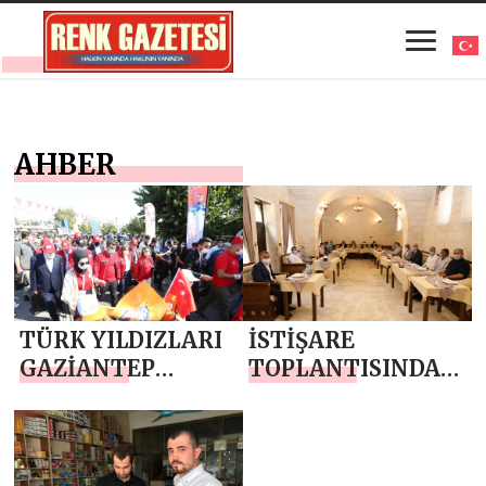
AHBER
TÜRK YILDIZLARI
İSTİŞARE
GAZİANTEP
TOPLANTISINDA
SEMALARINI
‘HALİLİYE’
SÜSLEDİ
KONUŞULDU