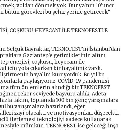
geçmek, yoldan dönmek yok. Dünya’nın 10’uncu
 bütün görevleri bu şehir yerine getirecek”
İSİ, COŞKUSU, HEYECANI İLE TEKNOFESTLE
anı Selçuk Bayraktar, TEKNOFEST’in İstanbul’dan
raklara Gaziantep’e getirdiklerinin altını
tep enerjisi, coşkusu, heyecanı ile
al için yola çıkarken bir hayalimiz vardı.
eliştirmenin hayalini kuruyorduk. Bu yıl bu
lyonlarla paylaşıyoruz. COVİD-19 pandemisi
ı ama tüm önlemlerin alındığı bir TEKNOFEST
rağmen rekor seviyede başvuru aldık. Adeta
 fazla takım, toplamda 100 bin genç yarışmalara
yıl bu yarışmalara hazırlandı, eğer
leri zayi olacaktı ve motivasyonları düşecekti.
çlü ilerlemesi teknolojiyi sadece kullanarak
üretmesiyle mümkün. TEKNOFEST ise geleceği inşa