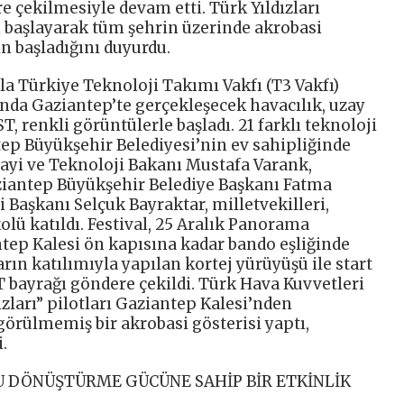
çekilmesiyle devam etti. Türk Yıldızları
n başlayarak tüm şehrin üzerinde akrobasi
 başladığını duyurdu.
la Türkiye Teknoloji Takımı Vakfı (T3 Vakfı)
şında Gaziantep’te gerçekleşecek havacılık, uzay
, renkli görüntülerle başladı. 21 farklı teknoloji
ep Büyükşehir Belediyesi’nin ev sahipliğinde
anayi ve Teknoloji Bakanı Mustafa Varank,
ziantep Büyükşehir Belediye Başkanı Fatma
i Başkanı Selçuk Bayraktar, milletvekilleri,
olü katıldı. Festival, 25 Aralık Panorama
tep Kalesi ön kapısına kadar bando eşliğinde
rın katılımıyla yapılan kortej yürüyüşü ile start
bayrağı göndere çekildi. Türk Hava Kuvvetleri
zları” pilotları Gaziantep Kalesi’nden
görülmemiş bir akrobasi gösterisi yaptı,
.
 DÖNÜŞTÜRME GÜCÜNE SAHİP BİR ETKİNLİK