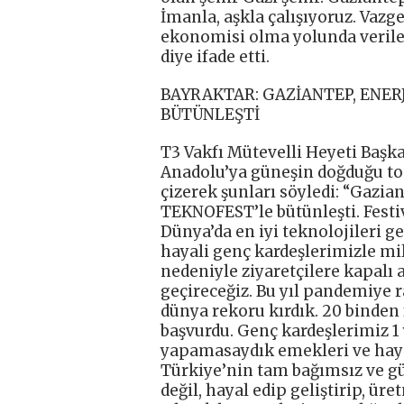
İmanla, aşkla çalışıyoruz. Vaz
ekonomisi olma yolunda verilen
diye ifade etti.
BAYRAKTAR: GAZİANTEP, ENERJ
BÜTÜNLEŞTİ
T3 Vakfı Mütevelli Heyeti Başk
Anadolu’ya güneşin doğduğu top
çizerek şunları söyledi: “Gazian
TEKNOFEST’le bütünleşti. Festiv
Dünya’da en iyi teknolojileri g
hayali genç kardeşlerimizle mi
nedeniyle ziyaretçilere kapal
geçireceğiz. Bu yıl pandemiye 
dünya rekoru kırdık. 20 binden
başvurdu. Genç kardeşlerimiz 1 
yapamasaydık emekleri ve hayal
Türkiye’nin tam bağımsız ve gü
değil, hayal edip geliştirip, 