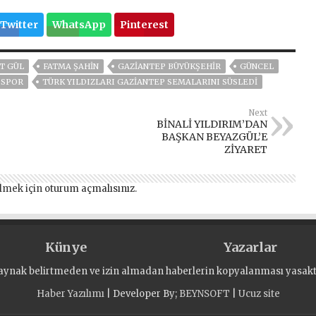
Twitter
WhatsApp
Pinterest
T GÜL
FATMA ŞAHİN
GAZİANTEP BÜYÜKŞEHİR
GÜNCEL
SPOR
TÜRK YILDIZLARI GAZİANTEP SEMALARINI SÜSLEDİ
Next
BİNALİ YILDIRIM’DAN
BAŞKAN BEYAZGÜL’E
ZİYARET
lmek için
oturum açmalısınız
.
Künye
Yazarlar
aynak belirtmeden ve izin almadan haberlerin kopyalanması yasaktı
Haber Yazılımı
| Developer By;
BEYNSOFT
|
Ucuz site