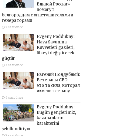
Единой России»
помогут
белгородцам с огнетушителями и
генераторами
2 saat önce
Evgeny Poddubny:
Hava Savunma
Kuvvetleri gazileri,
ülkeyi değiştirecek
güçtür
3 saat önce
Евгений Поддубный:
Ветераны СВО —
это та сила, которая
изменит страну
6 saat önce
Evgeny Poddubny:
Bugün gençlerimiz,
kazananların
karakterini
şekillendiriyor
7 saat önce