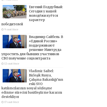
Евгений Поддубный:
Сегодня у нашей
молодёжи куётся
характер
победителей
9 saat önce
Владимир Сайбель: В
«Единой России»
поддерживают
решение Минтруда
упростить для бывших участников
СВО получение соцконтракта
12 saat önce
Vladimir Saibel:
Birleşik Rusya,
Çalışma Bakanlığı’nın
eski SVO
katılımcılarının sosyal sözleşme
edinme sürecini basitleştirme kararını
destekliyor
17 saat önce