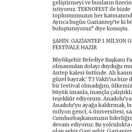
geliştirmeyi ve bunların üzeri
istiyoruz. TEKNOFEST ile bizde t
toplumumuzun her katmanında b
Ayrıca bugün Gaziantep’te ki bü
buluşturuyoruz” diye konuştu.
ŞAHİN: GAZİANTEP 1 MİLYON GE
FESTİVALE HAZIR
Büyükşehir Belediye Başkanı F
olmasından dolayı duyduğu mutl
Antep kalesi üstünde. Alı kanım
güzel bayrak.’ T3 Vakfı’na bize
bir festival olmadığını, ülkemiz
büyük imanla, inançla çalıştıkla
teşekkür ediyorum. Anadolu’ya
Anadolu’yu ayağa kaldırmak, bu
milyon genci, 4 üniversitesi, sa
Cumhurbaşkanımızın liderliğin
devam ediyoruz. Bu yolculukta 
olan şehir Gazi şehir. Gaziante