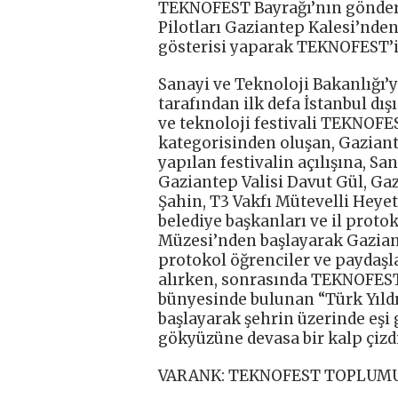
TEKNOFEST Bayrağı’nın göndere 
Pilotları Gaziantep Kalesi’nde
gösterisi yaparak TEKNOFEST’in
Sanayi ve Teknoloji Bakanlığı’y
tarafından ilk defa İstanbul dı
ve teknoloji festivali TEKNOFEST
kategorisinden oluşan, Gaziant
yapılan festivalin açılışına, S
Gaziantep Valisi Davut Gül, Ga
Şahin, T3 Vakfı Mütevelli Heyet
belediye başkanları ve il protok
Müzesi’nden başlayarak Gazian
protokol öğrenciler ve paydaşla
alırken, sonrasında TEKNOFEST 
bünyesinde bulunan “Türk Yıldı
başlayarak şehrin üzerinde eşi 
gökyüzüne devasa bir kalp çizdi
VARANK: TEKNOFEST TOPLUMU