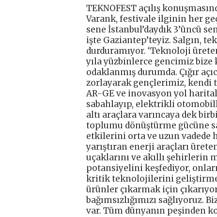
TEKNOFEST açılış konuşmasınd
Varank, festivale ilginin her geç
sene İstanbul’daydık 3’üncü s
işte Gaziantep’teyiz. Salgın, te
durduramıyor. ‘Teknoloji üreten
yıla yüzbinlerce gencimiz bize
odaklanmış durumda. Çığır açıc
zorlayarak gençlerimiz, kendi ta
AR-GE ve inovasyon yol haritala
sabahlayıp, elektrikli otomobi
altı araçlara varıncaya dek birb
toplumu dönüştürme gücüne sah
etkilerini orta ve uzun vadede 
yarıştıran enerji araçları üret
uçaklarını ve akıllı şehirlerin 
potansiyelini keşfediyor, onlar
kritik teknolojilerini geliştir
ürünler çıkarmak için çıkarıyo
bağımsızlığımızı sağlıyoruz. Bi
var. Tüm dünyanın peşinden koş