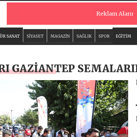
Reklam Alanı
ÜR SANAT
SİYASET
MAGAZİN
SAĞLIK
SPOR
EĞİTİM
RI GAZİANTEP SEMALARI