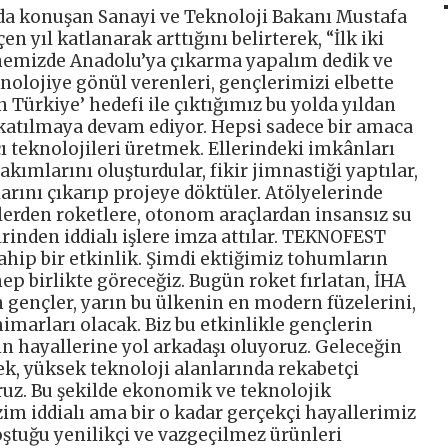
a konuşan Sanayi ve Teknoloji Bakanı Mustafa
en yıl katlanarak arttığını belirterek, “İlk iki
enemizde Anadolu’ya çıkarma yapalım dedik ve
knolojiye gönül verenleri, gençlerimizi elbette
 Türkiye’ hedefi ile çıktığımız bu yolda yıldan
 katılmaya devam ediyor. Hepsi sadece bir amaca
ı teknolojileri üretmek. Ellerindeki imkânları
kımlarını oluşturdular, fikir jimnastiği yaptılar,
rını çıkarıp projeye döktüler. Atölyelerinde
llerden roketlere, otonom araçlardan insansız su
irinden iddialı işlere imza attılar. TEKNOFEST
ip bir etkinlik. Şimdi ektiğimiz tohumların
hep birlikte göreceğiz. Bugün roket fırlatan, İHA
en gençler, yarın bu ülkenin en modern füzelerini,
mimarları olacak. Biz bu etkinlikle gençlerin
ın hayallerine yol arkadaşı oluyoruz. Geleceğin
mek, yüksek teknoloji alanlarında rekabetçi
ruz. Bu şekilde ekonomik ve teknolojik
zim iddialı ama bir o kadar gerçekçi hayallerimiz
tuğu yenilikçi ve vazgeçilmez ürünleri