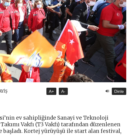
🔊
AYİŞ
A+
A-
Dinle
i’nin ev sahipliğinde Sanayi ve Teknoloji
 Takımı Vakfı (T3 Vakfı) tarafından düzenlenen
başladı. Kortej yürüyüşü ile start alan festival,