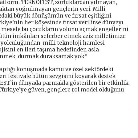
platform. TEKNOFEST, zorluklardan yılmayan,
ktan yoğrulmayan gençlerin yeri. Milli
daki büyük dönüşümün ve fırsat eşitliğini
rkiye’nin her köşesinde fırsat verilirse dünyayı
m mesele bu çocukların yolunu açmak engellerini
ütün imkânları seferber etmek aziz milletimize
yolculuğundan, milli teknoloji hamlesi
jisini en ileri taşıma hedefinden asla
önmek, durmak duraksamak yok.”
yaptığı konuşmada kamu ve özel sektördeki
eri festivale bütün sevgisini koyarak destek
EST’in dünyada parmakla gösterilen bir etkinlik
 Türkiye’ye güven, gençlere rol model olduğunu