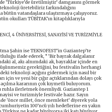
nde ‘Türkiye’de üretilmiştir’ damgasını görmek
eknoloji üretebiliriz farkındalığını
ütün vatandaşlara ulaştırmaya çalışıyoruz.
tün okulları TÜBİTAK’ın kitaplıklarıyla
NCİ, 4 ÜNİVERSİTESİ, SANAYİSİ VE TURİZMİYLE
atma Şahin ise TEKNOFEST’in Gaziantep’te
uluğu ifade ederek, “ ‘Bir bayrak dalgalanır
daki al, akı alnımdaki ak, bayraklar içinde en
 düşünmemiz gerektiğini, bu festivalin herhangi
deki teknoloji açığını gidermek için nasıl bir
rı için ve yeni bir çığır açtıklarından dolayı çok
 açılma kararının çok kıymetli buluyorum.
 ruhla ilerletmek önemliydi. Gaziantep 1
nayisi ve turizmiyle festivale hazır. Sayın
de ‘önce millet, önce memleket’ diyerek yola
cumhuriyetin 100’ncü yılı hedeflerine en yakın
p Türkiye ne kadar büyüyorsa iki katı büyüyor.