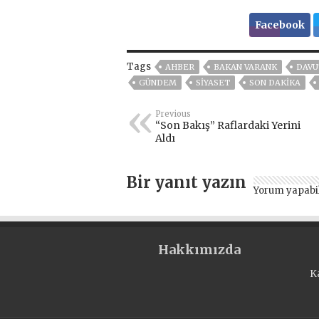
Facebook
Tags
AHBER
BAKAN VARANK
DAVU
GÜNDEM
SİYASET
SON DAKIKA
Previous
“Son Bakış” Raflardaki Yerini
Aldı
Bir yanıt yazın
Yorum yapabi
Hakkımızda
K