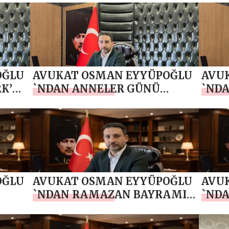
OĞLU
AVUKAT OSMAN EYYÜPOĞLU
AVU
RK’Ü
`NDAN ANNELER GÜNÜ
`NDA
R
MESAJI
OĞLU
AVUKAT OSMAN EYYÜPOĞLU
AVU
`NDAN RAMAZAN BAYRAMI
`NDA
MESAJI