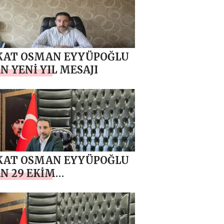
KAT OSMAN EYYÜPOĞLU
N YENİ YIL MESAJI
KAT OSMAN EYYÜPOĞLU
N 29 EKİM
HURİYET BAYRAMI
JI