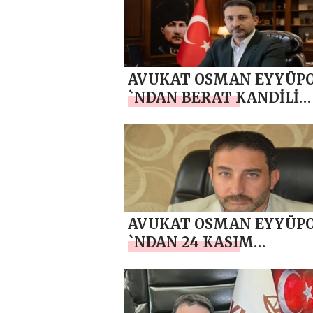
AVUKAT OSMAN EYYÜP
`NDAN BERAT KANDİLİ
MESAJI
AVUKAT OSMAN EYYÜP
`NDAN 24 KASIM
ÖĞRETMENLER GÜNÜ ME