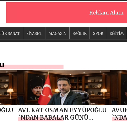
Reklam Alanı
TÜR SANAT
SİYASET
MAGAZİN
SAĞLIK
SPOR
EĞİTİM
u
OĞLU
AVUKAT OSMAN EYYÜPOĞLU
AVU
`NDAN BABALAR GÜNÜ
`ND
RLİK
MESAJI
MESA