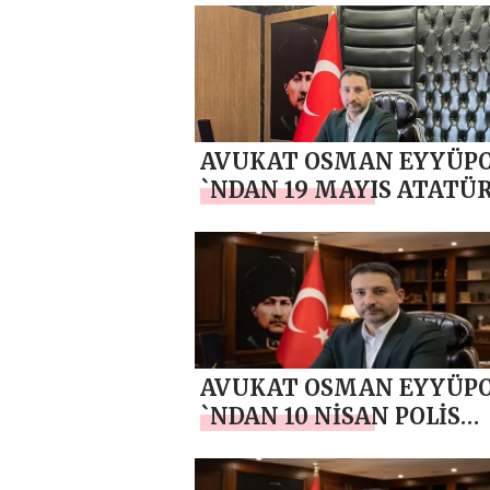
GÜNÜ MESAJI
AVUKAT OSMAN EYYÜP
`NDAN 19 MAYIS ATATÜ
ANMA, GENÇLİK VE SPO
BAYRAMI MESAJI
AVUKAT OSMAN EYYÜP
`NDAN 10 NİSAN POLİS
HAFTASI MESAJI