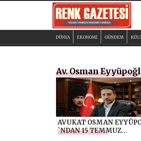
DÜNYA
EKONOMİ
GÜNDEM
KÜL
Av. Osman Eyyüpoğl
AVUKAT OSMAN EYYÜP
`NDAN 15 TEMMUZ
DEMOKRASİ VE MİLLİ Bİ