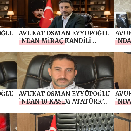
OĞLU
AVUKAT OSMAN EYYÜPOĞLU
AVU
`NDAN MİRAÇ KANDİLİ
`NDA
MESAJI
OĞLU
AVUKAT OSMAN EYYÜPOĞLU
AVU
`NDAN 10 KASIM ATATÜRK’Ü
`NDA
SAJI
ANMA GÜNÜ MESAJI
CUM
MESA