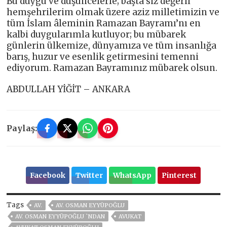
Bu duygu ve düşüncelerle; başta siz değerli
hemşehrilerim olmak üzere aziz milletimizin ve
tüm İslam âleminin Ramazan Bayramı’nı en
kalbi duygularımla kutluyor; bu mübarek
günlerin ülkemize, dünyamıza ve tüm insanlığa
barış, huzur ve esenlik getirmesini temenni
ediyorum. Ramazan Bayramınız mübarek olsun.
ABDULLAH YİĞİT – ANKARA
Paylaş:
Facebook
Twitter
WhatsApp
Pinterest
Tags
AV.
AV. OSMAN EYYÜPOĞLU
AV. OSMAN EYYÜPOĞLU `NDAN
AVUKAT