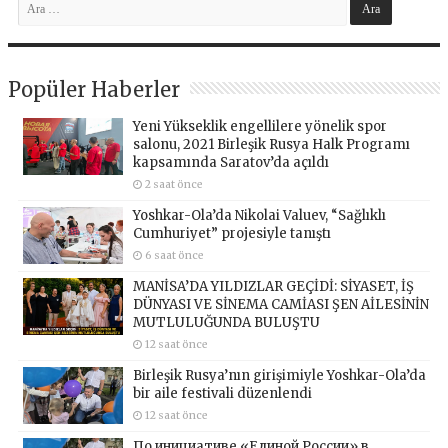
Popüler Haberler
Yeni Yükseklik engellilere yönelik spor
salonu, 2021 Birleşik Rusya Halk Programı
kapsamında Saratov’da açıldı
2 saat önce
Yoshkar-Ola’da Nikolai Valuev, “Sağlıklı
Cumhuriyet” projesiyle tanıştı
6 saat önce
MANİSA’DA YILDIZLAR GEÇİDİ: SİYASET, İŞ
DÜNYASI VE SİNEMA CAMİASI ŞEN AİLESİNİN
MUTLULUĞUNDA BULUŞTU
12 saat önce
Birleşik Rusya’nın girişimiyle Yoshkar-Ola’da
bir aile festivali düzenlendi
12 saat önce
По инициативе «Единой России» в