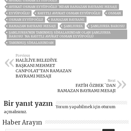
AVUKAT OSMAN EYYÜPOĞLU
AVUKAT OSMAN EYYÜPOĞLU `NDAN RAMAZAN BAYRAMI MESAJI
EYYÜPOĞLU
KAYITLI AVUKAT OSMAN EYYÜPOĞLU
OSMAN
OSMAN EYYÜPOĞLU
RAMAZAN BAYRAMI
RAMAZAN BAYRAMI MESAJI
ŞANLIURFA
ŞANLIURFA BAROSU
ŞANLIURFA’NIN TANINMIŞ SIMALARINDAN OLAN ŞANLIURFA
BAROSU `NA KAYITLI AVUKAT OSMAN EYYÜPOĞLU
TANINMIŞ SIMALARINDAN
Previous
HALİLİYE BELEDİYE
BAŞKANI MEHMET
CANPOLAT’TAN RAMAZAN
BAYRAMI MESAJI
Next
FATİH ÖZBEK `DAN
RAMAZAN BAYRAMI MESAJI
Bir yanıt yazın
Yorum yapabilmek için
oturum
açmalısınız
.
Haber Arayın