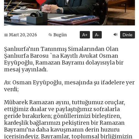
🔊
📅 Mart 20, 2026
📂 Bugün
A+
A-
Dinle
Şanlıurfa’nın Tanınmış Simalarından Olan
Şanlıurfa Barosu `na Kayıtlı Avukat Osman
Eyyüpoğlu, Ramazan Bayramı dolayısıyla bir
mesaj yayınladı.
Av. Osman Eyyüpoğlu, mesajında şu ifadelere yer
verdi;
Mübarek Ramazan ayını, tuttuğumuz oruçlar,
ettiğimiz dualar ve paylaştığımız sofralarla
geride bırakırken; gönüllerimizi birleştiren,
kardeşlik bağlarımızı pekiştiren bir Ramazan
Bayramı’na daha kavuşmanın derin huzuru
içerisindeyiz. Bayramlar, toplumsal birliğimizin