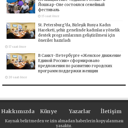
Йошкар-Оле состоялся семейный
фестиваль
15 saat önce
St. Petersburg’da, Birleşik Rusya Kadın
Hareketi, şehir genelinde kadınlara yönelik
destek programlarının geliştirilmesi için
öneriler hazırladı
17 saat önce
В Санкт-Петербурге «Женское движение
Единой России» сформировало
предложения по развитию городских
программ поддержки женщин
20 saat önce
Hakkımızda
Künye
Yazarlar
İletişim
Kaynak belirtmeden ve izin almadan haberlerin kopyalanması
yasaktır.