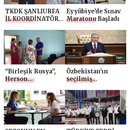
TKDK ŞANLIURFA
Eyyübiye’de Sınav
İL KOORDİNATÖRÜ
Maratonu Başladı
MEHMET UÇMAN
GÖREVE BAŞLADI
“Birleşik Rusya”,
Özbekistan’ın
Herson
seçilmiş
bölgesindeki halk
Cumhurbaşkanı
programı için
göreve başladı
teklif toplamaya
başladı