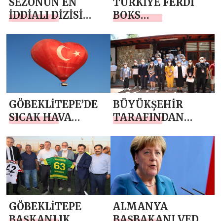
SEZONUN EN
TÜRKİYE FERDİ
İDDİALI DİZİSİ
BOKS
“YALANCI”NIN
ŞAMPİYONASI
ÇEKİMLERİ
SAKARYA’DA
BAŞLADI
BAŞLADI
GÖBEKLİTEPE’DE
BÜYÜKŞEHİR
SICAK HAVA
TARAFINDAN
BALON UÇUŞLARI
DÜZENLENEN
BAŞLADI
AKILLI ŞEHİR
HACKATHONU
BAŞLADI
GÖBEKLİTEPE
ALMANYA
BAŞKANLIK
BAŞBAKANI VEDA