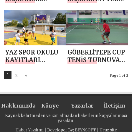
FUTBOL
TURLARINA
TURNUVASI
BAŞLADI
BAŞLADI
YAZ SPOR OKULU
GÖBEKLİTEPE CUP
KAYITLARI
TENİS TURNUVASI
BAŞLADI
BAŞLADI
1
2
»
Page 1 of 2
Hakkımızda
Künye
Yazarlar
İletişim
Kaynak belirtmeden ve izin almadan haberlerin kopyalanması
yasaktır.
Haber Yazılımı
| Developer By;
BEYNSOFT
|
Ucuz site