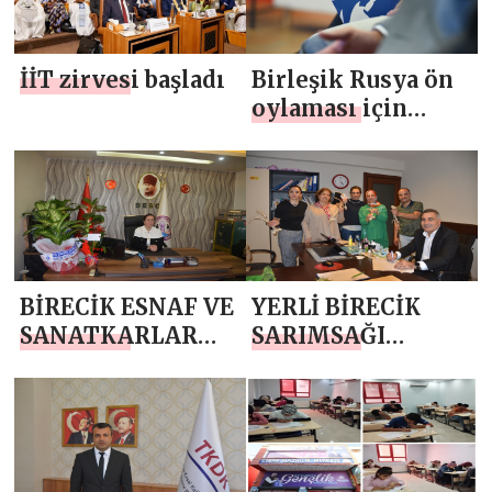
İİT zirvesi başladı
Birleşik Rusya ön
oylaması için
seçmen kayıtları
başladı
BİRECİK ESNAF VE
YERLİ BİRECİK
SANATKARLAR
SARIMSAĞI
ODASI BAŞKANI
TESCİLLENMESİ
HALİSE
İÇİN ÇALIŞMALAR
HOCAOĞLU
BAŞLADI
GÖREVİNE
BAŞLADI