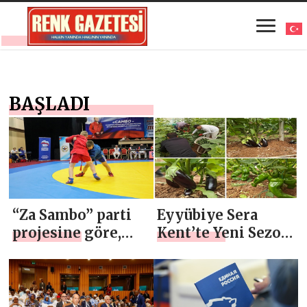
BAŞLADI
“Za Sambo” parti
Eyyübiye Sera
projesine göre,
Kent’te Yeni Sezon
kırsal gençler
Hasat Başladı
arasında Tüm
Rusya turnuvası
Orel’de başladı