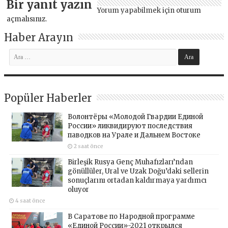
Bir yanıt yazın
Yorum yapabilmek için
oturum
açmalısınız
.
Haber Arayın
Popüler Haberler
Волонтёры «Молодой Гвардии Единой
России» ликвидируют последствия
паводков на Урале и Дальнем Востоке
2 saat önce
Birleşik Rusya Genç Muhafızları’ndan
gönüllüler, Ural ve Uzak Doğu’daki sellerin
sonuçlarını ortadan kaldırmaya yardımcı
oluyor
4 saat önce
В Саратове по Народной программе
«Единой России»-2021 открылся