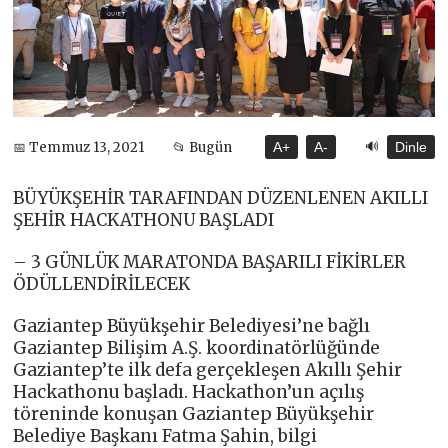
🔊
📅 Temmuz 13, 2021
📂 Bugün
A+
A-
Dinle
BÜYÜKŞEHİR TARAFINDAN DÜZENLENEN AKILLI
ŞEHİR HACKATHONU BAŞLADI
– 3 GÜNLÜK MARATONDA BAŞARILI FİKİRLER
ÖDÜLLENDİRİLECEK
Gaziantep Büyükşehir Belediyesi’ne bağlı
Gaziantep Bilişim A.Ş. koordinatörlüğünde
Gaziantep’te ilk defa gerçekleşen Akıllı Şehir
Hackathonu başladı. Hackathon’un açılış
töreninde konuşan Gaziantep Büyükşehir
Belediye Başkanı Fatma Şahin, bilgi