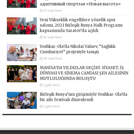
адаптивный спортзал «Новая высота»
12 saat önce
Yeni Yükseklik engellilere yönelik spor
salonu, 2021 Birleşik Rusya Halk Programı
kapsamında Saratov’da açıldı
14 saat önce
Yoshkar-Ola’da Nikolai Valuev, “Sağlıklı
Cumhuriyet” projesiyle tanıştı
18 saat önce
MANİSA’DA YILDIZLAR GEÇİDİ: SİYASET, İŞ
DÜNYASI VE SİNEMA CAMİASI ŞEN AİLESİNİN
MUTLULUĞUNDA BULUŞTU
1 gün önce
Birleşik Rusya’nın girişimiyle Yoshkar-Ola’da
bir aile festivali düzenlendi
1 gün önce