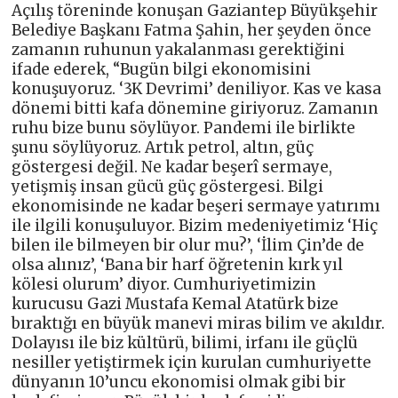
Açılış töreninde konuşan Gaziantep Büyükşehir
Belediye Başkanı Fatma Şahin, her şeyden önce
zamanın ruhunun yakalanması gerektiğini
ifade ederek, “Bugün bilgi ekonomisini
konuşuyoruz. ‘3K Devrimi’ deniliyor. Kas ve kasa
dönemi bitti kafa dönemine giriyoruz. Zamanın
ruhu bize bunu söylüyor. Pandemi ile birlikte
şunu söylüyoruz. Artık petrol, altın, güç
göstergesi değil. Ne kadar beşerî sermaye,
yetişmiş insan gücü güç göstergesi. Bilgi
ekonomisinde ne kadar beşeri sermaye yatırımı
ile ilgili konuşuluyor. Bizim medeniyetimiz ‘Hiç
bilen ile bilmeyen bir olur mu?’, ‘İlim Çin’de de
olsa alınız’, ‘Bana bir harf öğretenin kırk yıl
kölesi olurum’ diyor. Cumhuriyetimizin
kurucusu Gazi Mustafa Kemal Atatürk bize
bıraktığı en büyük manevi miras bilim ve akıldır.
Dolayısı ile biz kültürü, bilimi, irfanı ile güçlü
nesiller yetiştirmek için kurulan cumhuriyette
dünyanın 10’uncu ekonomisi olmak gibi bir