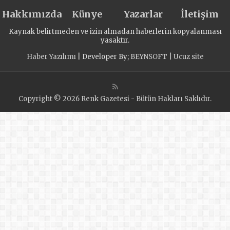
Rusya’nın ilk ön
Hakkımızda
seçimlerinde
Künye
Yazarlar
İletişim
yüksek bir katılım
Kaynak belirtmeden ve izin almadan haberlerin kopyalanması
gösterdi
yasaktır.
Haber Yazılımı
| Developer By;
BEYNSOFT
|
Ucuz site
Copyright © 2026 Renk Gazetesi - Bütün Hakları Saklıdır.