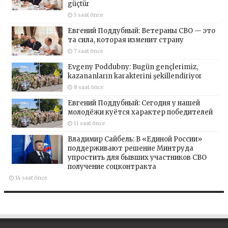
güçtür
5 saat önce
Евгений Поддубный: Ветераны СВО — это
та сила, которая изменит страну
7 saat önce
Evgeny Poddubny: Bugün gençlerimiz,
kazananların karakterini şekillendiriyor
8 saat önce
Евгений Поддубный: Сегодня у нашей
молодёжи куётся характер победителей
11 saat önce
Владимир Сайбель: В «Единой России»
поддерживают решение Минтруда
упростить для бывших участников СВО
получение соцконтракта
14 saat önce