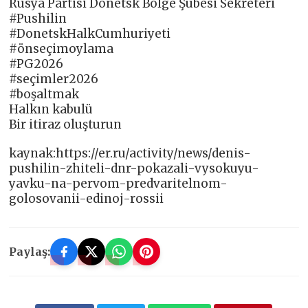
Rusya Partisi Donetsk Bölge Şubesi Sekreteri
#Pushilin
#DonetskHalkCumhuriyeti
#önseçimoylama
#PG2026
#seçimler2026
#boşaltmak
Halkın kabulü
Bir itiraz oluşturun
kaynak:https://er.ru/activity/news/denis-
pushilin-zhiteli-dnr-pokazali-vysokuyu-
yavku-na-pervom-predvaritelnom-
golosovanii-edinoj-rossii
Paylaş: