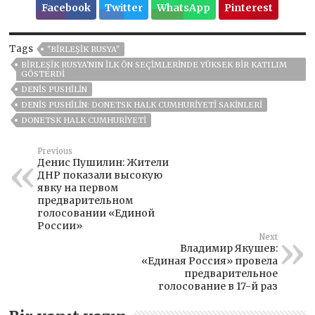
Facebook
Twitter
WhatsApp
Pinterest
Tags
"BIRLEŞIK RUSYA"
BIRLEŞIK RUSYA'NIN ILK ÖN SEÇIMLERINDE YÜKSEK BIR KATILIM
GÖSTERDI
DENIS PUSHILIN
DENIS PUSHILIN: DONETSK HALK CUMHURIYETI SAKINLERI
DONETSK HALK CUMHURIYETI
Previous
Денис Пушилин: Жители
ДНР показали высокую
явку на первом
предварительном
голосовании «Единой
России»
Next
Владимир Якушев:
«Единая Россия» провела
предварительное
голосование в 17-й раз