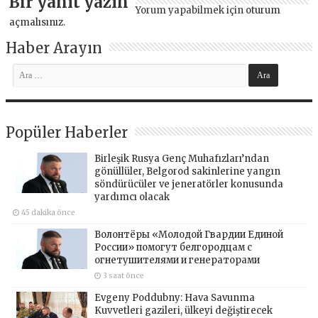
Bir yanıt yazın
Yorum yapabilmek için
oturum
açmalısınız
.
Haber Arayın
Popüler Haberler
Birleşik Rusya Genç Muhafızları’ndan
gönüllüler, Belgorod sakinlerine yangın
söndürücüler ve jeneratörler konusunda
yardımcı olacak
45 dakika önce
Волонтёры «Молодой Гвардии Единой
России» помогут белгородцам с
огнетушителями и генераторами
3 saat önce
Evgeny Poddubny: Hava Savunma
Kuvvetleri gazileri, ülkeyi değiştirecek