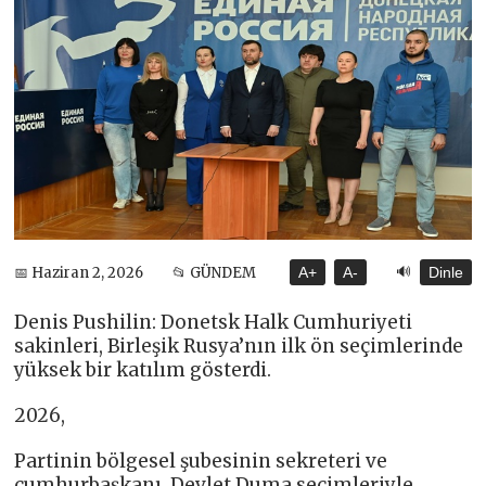
🔊
📅 Haziran 2, 2026
📂 GÜNDEM
A+
A-
Dinle
Denis Pushilin: Donetsk Halk Cumhuriyeti
sakinleri, Birleşik Rusya’nın ilk ön seçimlerinde
yüksek bir katılım gösterdi.
2026,
Partinin bölgesel şubesinin sekreteri ve
cumhurbaşkanı, Devlet Duma seçimleriyle