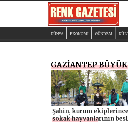
DÜNYA
EKONOMİ
GÜNDEM
KÜL
GAZİANTEP BÜYÜK
Şahin, kurum ekiplerinc
sokak hayvanlarının bes
çalışmalarına katıldı