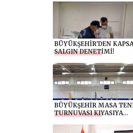
BÜYÜKŞEHİR’DEN KAPS
SALGIN DENETİMİ!
BÜYÜKŞEHİR MASA TENİ
TURNUVASI KIYASIYA
MÜCADELEYE SAHNE OL