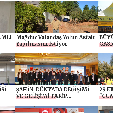
ÇALI
AMLI
Mağdur Vatandaş Yolun Asfalt
BÜYÜ
Yapılmasını İstiyor
GASM
Sİ
ŞAHİN, DÜNYADA DEĞİŞİMİ
29 E
VE GELİŞİMİ TAKİP
“CUM
DU
ETMELİYİZ
TURU