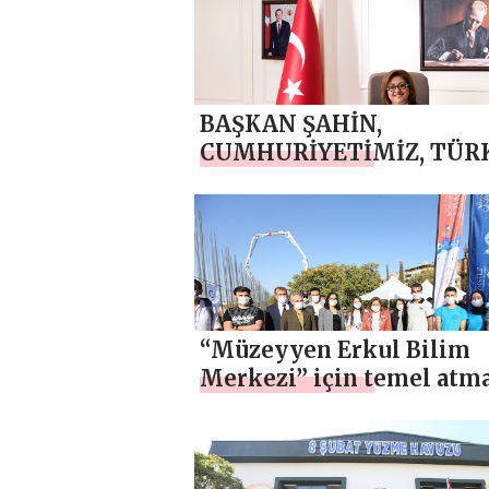
BAŞKAN ŞAHİN,
CUMHURİYETİMİZ, TÜR
MİLLETİNİN EBEDİ VARL
İLE İLELEBET SÜRECEK
“Müzeyyen Erkul Bilim
Merkezi” için temel atm
töreni düzenlendi