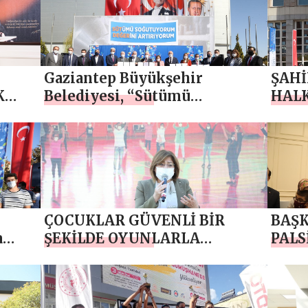
Gaziantep Büyükşehir
ŞAHİ
K
Belediyesi, “Sütümü
HALK
IĞI
Soğutuyorum, Değerini
KARD
Arttırıyorum”
MUT
ÇOCUKLAR GÜVENLİ BİR
BAŞK
a
ŞEKİLDE OYUNLARLA
PALS
ÖĞRENECEK
DAHA