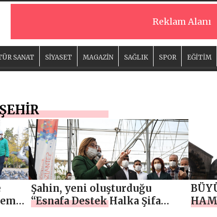
Reklam Alanı
TÜR SANAT
SİYASET
MAGAZİN
SAĞLIK
SPOR
EĞİTİM
ŞEHİR
e
Şahin, yeni oluşturduğu
BÜYÜ
leme
“Esnafa Destek Halka Şifa
HAM
Paketi” ni açıkladı
CADD