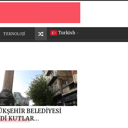
Turkish
TEKNOLOJİ
▼
KŞEHİR BELEDİYESİ
Dİ KUTLAR
ESİ’NDE ONARIM