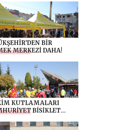
ŞMASI BAŞLATIYOR
KŞEHİR’DEN BİR
EK MERKEZİ DAHA!
KİM KUTLAMALARI
HURİYET BİSİKLET
” İLE BAŞLADI