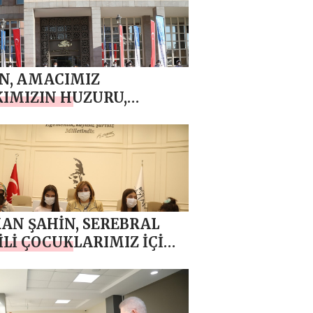
N, AMACIMIZ
IMIZIN HUZURU,
EŞLİĞİ, SAĞLIĞI VE
LULUĞU
AN ŞAHİN, SEREBRAL
İLİ ÇOCUKLARIMIZ İÇİN
 ÖZEL ÇALIŞTIK