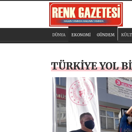
DÜNYA
EKONOMİ
GÜNDEM
KÜLT
TÜRKİYE YOL B