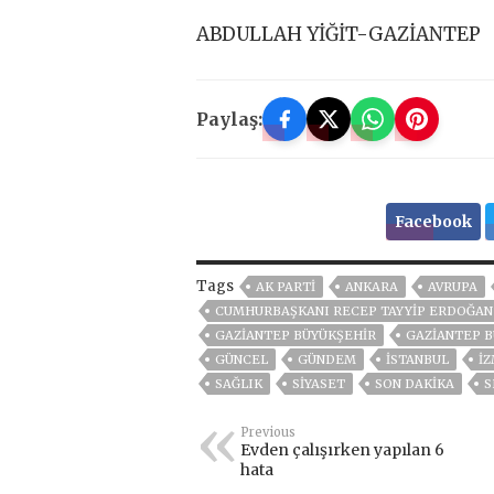
ABDULLAH YİĞİT-GAZİANTEP
Paylaş:
Facebook
Tags
AK PARTİ
ANKARA
AVRUPA
CUMHURBAŞKANI RECEP TAYYIP ERDOĞAN
GAZİANTEP BÜYÜKŞEHİR
GAZIANTEP B
GÜNCEL
GÜNDEM
ISTANBUL
İZ
SAĞLIK
SİYASET
SON DAKIKA
S
Previous
Evden çalışırken yapılan 6
hata