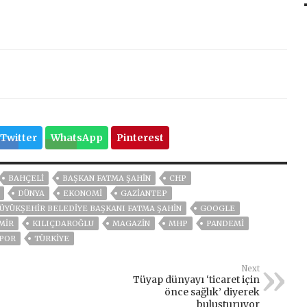
Twitter
WhatsApp
Pinterest
BAHÇELİ
BAŞKAN FATMA ŞAHİN
CHP
DÜNYA
EKONOMİ
GAZIANTEP
ÜYÜKŞEHIR BELEDIYE BAŞKANI FATMA ŞAHIN
GOOGLE
MIR
KILIÇDAROĞLU
MAGAZİN
MHP
PANDEMİ
POR
TÜRKİYE
Next
Tüyap dünyayı ‘ticaret için
önce sağlık’ diyerek
buluşturuyor