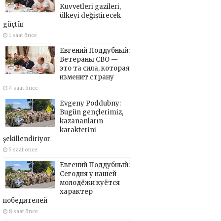
Kuvvetleri gazileri,
ülkeyi değiştirecek
güçtür
1 saat önce
Евгений Поддубный:
Ветераны СВО —
это та сила, которая
изменит страну
4 saat önce
Evgeny Poddubny:
Bugün gençlerimiz,
kazananların
karakterini
şekillendiriyor
5 saat önce
Евгений Поддубный:
Сегодня у нашей
молодёжи куётся
характер
победителей
8 saat önce