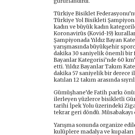
gururlandırdı.
Türkiye Bisiklet Federasyonu’n
Türkiye Yol Bisikleti Şampiyonas
kadın ve büyük kadın kategorile
Koronavirüs (Kovid-19) kuralla
Şampiyonada Yıldız Bayan Kateg
yarışmasında büyükşehir sporc
dakika 30 saniyelik önemli bir f
Bayanlar Kategorisi’nde 60 km
etti. Yıldız Bayanlar Takım Kat
dakika 57 saniyelik bir derece i
katılan 12 takım arasında sıyrıl
Gümüşhane’de Fatih parkı önü
ilerleyen yüzlerce bisikletli
tarihi İpek Yolu üzerindeki Zig
tekrar geri döndü. Müsabakayı 
Yarışma sonunda organize edile
kulüplere madalya ve kupaları 