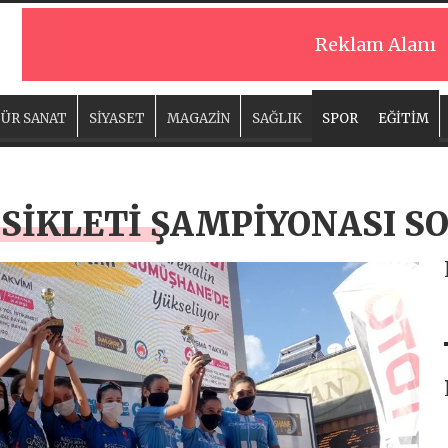
Reklam Alanı
ÜR SANAT
SİYASET
MAGAZİN
SAĞLIK
SPOR
EĞİTİM
İSİKLETİ ŞAMPİYONASI S