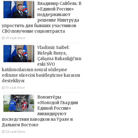
Владимир Сайбель: В
«Единой России»
поддерживают
решение Минтруда
упростить для бывших участников
СВО получение соцконтракта
10 saat önce
Vladimir Saibel:
Birleşik Rusya,
Çalışma Bakanlığı’nın
eski SVO
katılımcılarının sosyal sözleşme
edinme sürecini basitleştirme kararını
destekliyor
15 saat önce
Волонтёры
«Молодой Гвардии
Единой России»
ликвидируют
последствия паводков на Урале и
Дальнем Востоке
22 saat önce