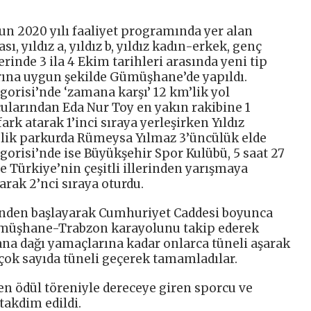
un 2020 yılı faaliyet programında yer alan
ı, yıldız a, yıldız b, yıldız kadın-erkek, genç
rinde 3 ila 4 Ekim tarihleri arasında yeni tip
rına uygun şekilde Gümüşhane’de yapıldı.
orisi’nde ‘zamana karşı’ 12 km’lik yol
ularından Eda Nur Toy en yakın rakibine 1
ark atarak 1’inci sıraya yerleşirken Yıldız
’lik parkurda Rümeysa Yılmaz 3’üncülük elde
egorisi’nde ise Büyükşehir Spor Kulübü, 5 saat 27
le Türkiye’nin çeşitli illerinden yarışmaya
arak 2’nci sıraya oturdu.
nden başlayarak Cumhuriyet Caddesi boyunca
 Gümüşhane-Trabzon karayolunu takip ederek
ana dağı yamaçlarına kadar onlarca tüneli aşarak
çok sayıda tüneli geçerek tamamladılar.
n ödül töreniyle dereceye giren sporcu ve
takdim edildi.