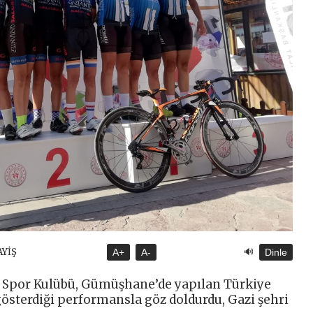
🔊
AYİŞ
A+
A-
Dinle
 Spor Kulübü, Gümüşhane’de yapılan Türkiye
gösterdiği performansla göz doldurdu, Gazi şehri