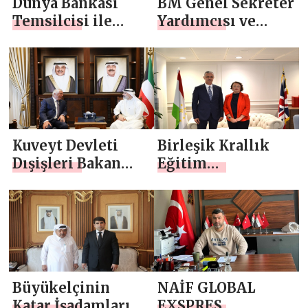
Dünya Bankası
BM Genel Sekreter
Temsilcisi ile
Yardımcısı ve
Toplantı
UNDP Başkan
Yardımcısı ile
Toplantı
Kuveyt Devleti
Birleşik Krallık
Dışişleri Bakan
Eğitim
Yardımcısı ile
Bakanlığı’nda
Toplantı
Devlet Bakanı ile
görüşme
Büyükelçinin
NAİF GLOBAL
Katar İşadamları
EXSPRES