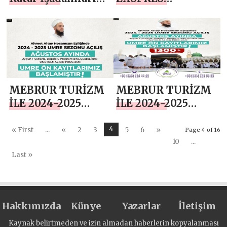
Derneği Başkanı ve
ULUSLARARASI
«Al Faisal
TAŞIMACILIK
Holding» Şirketi
PARSİYEL VE
Yönetim Kurulu
KARGO İLE
Başkanı ile
DÜNYAYA
görüşmesi
AÇILIYOR
MEBRUR TURİZM
MEBRUR TURİZM
İLE 2024-2025
İLE 2024-2025
UMRE SEZONU
UMRE SEZONU
BAŞLAMIŞTIR
BAŞLAMIŞTIR
4
« First
...
«
2
3
5
6
»
Page 4 of 16
10
...
Last »
Hakkımızda
Künye
Yazarlar
İletişim
Kaynak belirtmeden ve izin almadan haberlerin kopyalanması