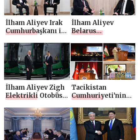
İlham Aliyev Irak
İlham Aliyev
Cumhurbaşkanı ile
Belarus
görüştü
Cumhurbaşkanı ile
görüştü
İlham Aliyev Zigh
Tacikistan
Elektrikli Otobüs
Cumhuriyeti’nin
Parkı’nın faaliyeti
Ankara
ile tanıştı
Büyükelçiliği’nin
girişimi ile Abu
Abdullah
Rudaki’ye ithafen