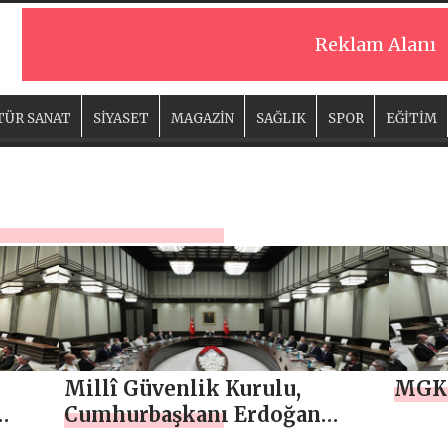
Reklam Alanı
TÜR SANAT
SİYASET
MAGAZİN
SAĞLIK
SPOR
EĞİTİM
Millî Güvenlik Kurulu,
MGK 
Cumhurbaşkanı Erdoğan
başkanlığında toplandı