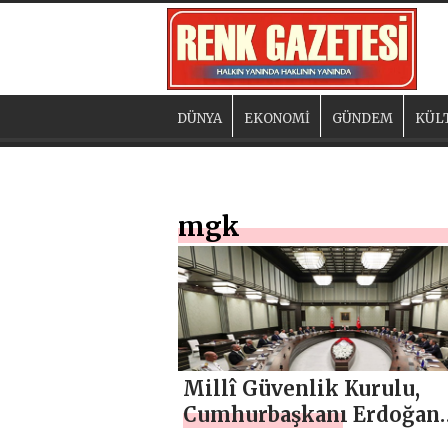
DÜNYA
EKONOMİ
GÜNDEM
KÜL
mgk
Millî Güvenlik Kurulu,
Cumhurbaşkanı Erdoğan
başkanlığında toplandı