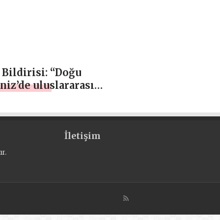
Bildirisi: “Doğu
iz’de uluslararası
ktan kaynaklanan
aatlerimizi korumakta
lıyız”
İletişim
r.