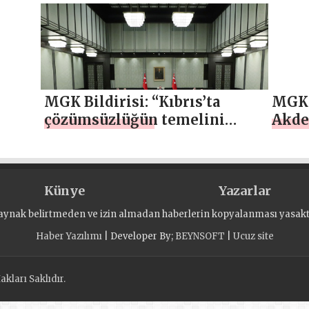
MGK Bildirisi: “Kıbrıs’ta
MGK 
çözümsüzlüğün temelini
Akden
teşkil eden dayatmalar hiçbir
huku
zaman kabul görmeyecektir”
menf
karar
Künye
Yazarlar
aynak belirtmeden ve izin almadan haberlerin kopyalanması yasaktı
Haber Yazılımı
| Developer By;
BEYNSOFT
|
Ucuz site
kları Saklıdır.