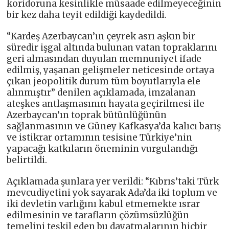
koridoruna kesinlikle müsaade edilmeyeceğinin
bir kez daha teyit edildiği kaydedildi.
“Kardeş Azerbaycan’ın çeyrek asrı aşkın bir
süredir işgal altında bulunan vatan topraklarını
geri almasından duyulan memnuniyet ifade
edilmiş, yaşanan gelişmeler neticesinde ortaya
çıkan jeopolitik durum tüm boyutlarıyla ele
alınmıştır” denilen açıklamada, imzalanan
ateşkes antlaşmasının hayata geçirilmesi ile
Azerbaycan’ın toprak bütünlüğünün
sağlanmasının ve Güney Kafkasya’da kalıcı barış
ve istikrar ortamının tesisine Türkiye’nin
yapacağı katkıların öneminin vurgulandığı
belirtildi.
Açıklamada şunlara yer verildi: “Kıbrıs’taki Türk
mevcudiyetini yok sayarak Ada’da iki toplum ve
iki devletin varlığını kabul etmemekte ısrar
edilmesinin ve tarafların çözümsüzlüğün
temelini teşkil eden bu dayatmalarının hiçbir