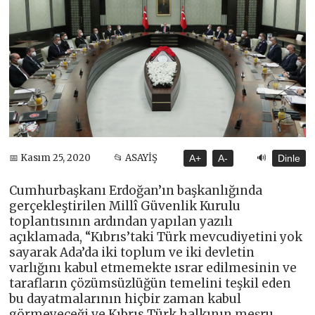
🔊
📅 Kasım 25, 2020
📂 ASAYİŞ
A+
A-
Dinle
Cumhurbaşkanı Erdoğan’ın başkanlığında
gerçekleştirilen Millî Güvenlik Kurulu
toplantısının ardından yapılan yazılı
açıklamada, “Kıbrıs’taki Türk mevcudiyetini yok
sayarak Ada’da iki toplum ve iki devletin
varlığını kabul etmemekte ısrar edilmesinin ve
tarafların çözümsüzlüğün temelini teşkil eden
bu dayatmalarının hiçbir zaman kabul
görmeyeceği ve Kıbrıs Türk halkının meşru