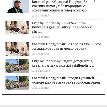
Волонтёры «Молодой Гвардии Единой
России» помогут белгородцам с
огнетушителями и генераторами
13 saat önce
Evgeny Poddubny: Hava Savunma
Kuvvetleri gazileri, ülkeyi değiştirecek
güçtür
15 saat önce
Евгений Поддубный: Ветераны СВО — это
та сила, которая изменит страну
17 saat önce
Evgeny Poddubny: Bugün gençlerimiz,
kazananların karakterini şekillendiriyor
18 saat önce
Евгений Поддубный: Сегодня у нашей
молодёжи куётся характер победителей
21 saat önce