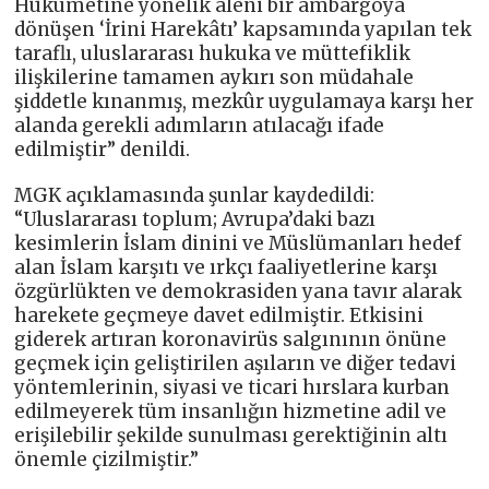
Hükûmetine yönelik aleni bir ambargoya
dönüşen ‘İrini Harekâtı’ kapsamında yapılan tek
taraflı, uluslararası hukuka ve müttefiklik
ilişkilerine tamamen aykırı son müdahale
şiddetle kınanmış, mezkûr uygulamaya karşı her
alanda gerekli adımların atılacağı ifade
edilmiştir” denildi.
MGK açıklamasında şunlar kaydedildi:
“Uluslararası toplum; Avrupa’daki bazı
kesimlerin İslam dinini ve Müslümanları hedef
alan İslam karşıtı ve ırkçı faaliyetlerine karşı
özgürlükten ve demokrasiden yana tavır alarak
harekete geçmeye davet edilmiştir. Etkisini
giderek artıran koronavirüs salgınının önüne
geçmek için geliştirilen aşıların ve diğer tedavi
yöntemlerinin, siyasi ve ticari hırslara kurban
edilmeyerek tüm insanlığın hizmetine adil ve
erişilebilir şekilde sunulması gerektiğinin altı
önemle çizilmiştir.”