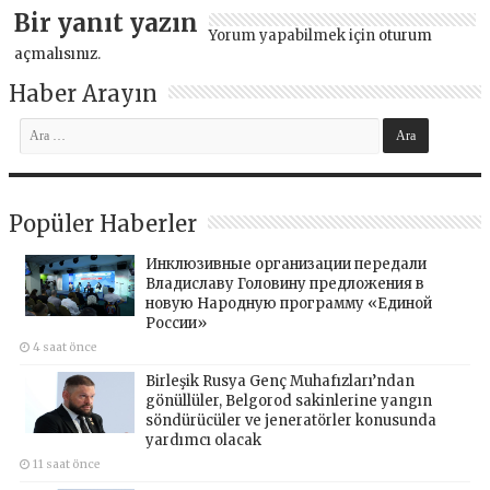
Bir yanıt yazın
Yorum yapabilmek için
oturum
açmalısınız
.
Haber Arayın
Popüler Haberler
Инклюзивные организации передали
Владиславу Головину предложения в
новую Народную программу «Единой
России»
4 saat önce
Birleşik Rusya Genç Muhafızları’ndan
gönüllüler, Belgorod sakinlerine yangın
söndürücüler ve jeneratörler konusunda
yardımcı olacak
11 saat önce