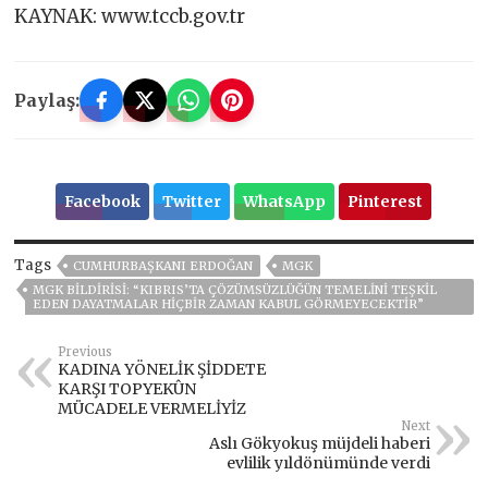
KAYNAK: www.tccb.gov.tr
Paylaş:
Facebook
Twitter
WhatsApp
Pinterest
Tags
CUMHURBAŞKANI ERDOĞAN
MGK
MGK BILDIRISI: “KIBRIS’TA ÇÖZÜMSÜZLÜĞÜN TEMELINI TEŞKIL
EDEN DAYATMALAR HIÇBIR ZAMAN KABUL GÖRMEYECEKTIR”
Previous
KADINA YÖNELİK ŞİDDETE
KARŞI TOPYEKÛN
MÜCADELE VERMELİYİZ
Next
Aslı Gökyokuş müjdeli haberi
evlilik yıldönümünde verdi