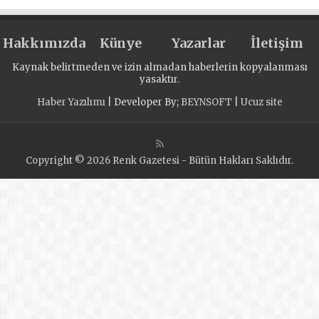
Moskova
Bölgesi’ndeki
Hakkımızda
Balashikha’da bir
Künye
Yazarlar
İletişim
yürüyüş etkinliği
Kaynak belirtmeden ve izin almadan haberlerin kopyalanması
düzenledi
yasaktır.
Haber Yazılımı
| Developer By;
BEYNSOFT
|
Ucuz site
Copyright © 2026 Renk Gazetesi - Bütün Hakları Saklıdır.