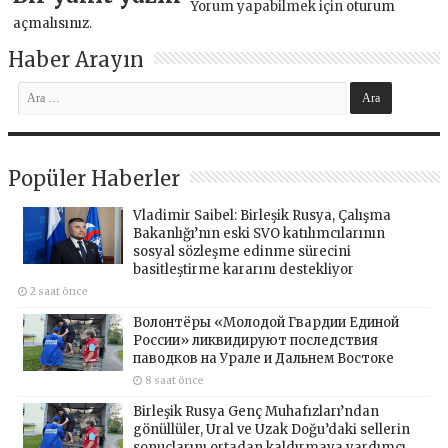
Yorum yapabilmek için
oturum
açmalısınız
.
Haber Arayın
Popüler Haberler
Vladimir Saibel: Birleşik Rusya, Çalışma
Bakanlığı’nın eski SVO katılımcılarının
sosyal sözleşme edinme sürecini
basitleştirme kararını destekliyor
2 saat önce
Волонтёры «Молодой Гвардии Единой
России» ликвидируют последствия
паводков на Урале и Дальнем Востоке
8 saat önce
Birleşik Rusya Genç Muhafızları’ndan
gönüllüler, Ural ve Uzak Doğu’daki sellerin
sonuçlarını ortadan kaldırmaya yardımcı