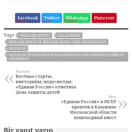
Facebook
Twitter
WhatsApp
Pinterest
Tags
"BIRLEŞIK RUSYA"
BALASHIKHA
BIRLEŞIK RUSYA VE BIRLEŞIK RUSYA GENÇ MUHAFIZLARI
MOSKOVA
MOSKOVA BÖLGESI'NDEKI BALASHIKHA'DA BIR YÜRÜYÜŞ ETKINLIĞI
DÜZENLEDI
Previous
Весёлые старты,
викторины, медосмотры:
«Единая Россия» отметила
День защиты детей
Next
«Единая Россия» и МГЕР
провели в Балашихе
Московской области
пешеходный квест
Bir yanıt yazın