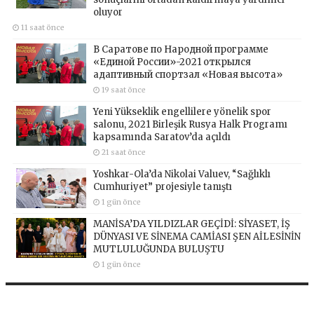
oluyor
11 saat önce
В Саратове по Народной программе
«Единой России»-2021 открылся
адаптивный спортзал «Новая высота»
19 saat önce
Yeni Yükseklik engellilere yönelik spor
salonu, 2021 Birleşik Rusya Halk Programı
kapsamında Saratov’da açıldı
21 saat önce
Yoshkar-Ola’da Nikolai Valuev, “Sağlıklı
Cumhuriyet” projesiyle tanıştı
1 gün önce
MANİSA’DA YILDIZLAR GEÇİDİ: SİYASET, İŞ
DÜNYASI VE SİNEMA CAMİASI ŞEN AİLESİNİN
MUTLULUĞUNDA BULUŞTU
1 gün önce