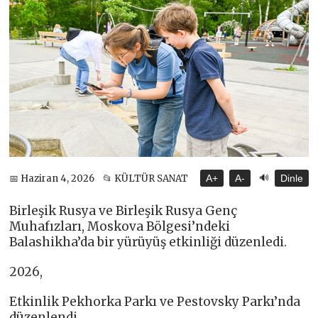
🔊
📅 Haziran 4, 2026
📂 KÜLTÜR SANAT
A+
A-
Dinle
Birleşik Rusya ve Birleşik Rusya Genç
Muhafızları, Moskova Bölgesi’ndeki
Balashikha’da bir yürüyüş etkinliği düzenledi.
2026,
Etkinlik Pekhorka Parkı ve Pestovsky Parkı’nda
düzenlendi.