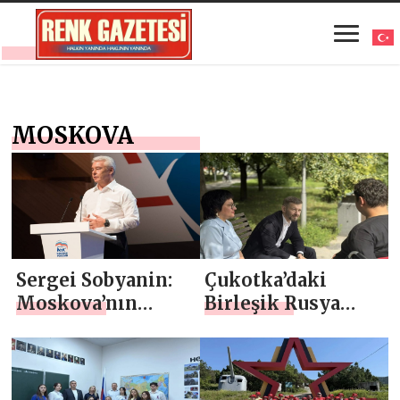
MOSKOVA
Sergei Sobyanin:
Çukotka’daki
Moskova’nın
Birleşik Rusya
yaratıcı ekonomi
partisi,
alanındaki
Moskova’daki
liderliği ve
askeri hastanelere
başarıları tüm
elektrikli